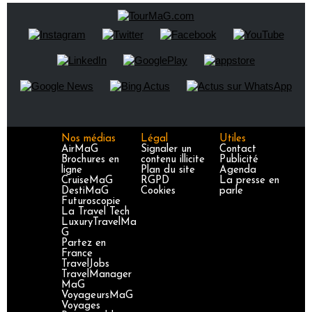
Nos médias
Légal
Utiles
AirMaG
Signaler un
Contact
Brochures en
contenu illicite
Publicité
ligne
Plan du site
Agenda
CruiseMaG
RGPD
La presse en
DestiMaG
Cookies
parle
Futuroscopie
La Travel Tech
LuxuryTravelMa
G
Partez en
France
TravelJobs
TravelManager
MaG
VoyageursMaG
Voyages