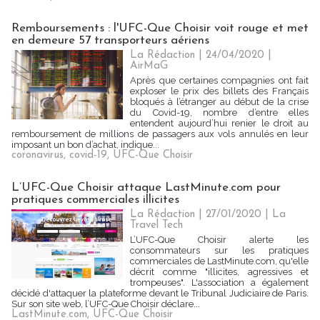
Remboursements : l'UFC-Que Choisir voit rouge et met
en demeure 57 transporteurs aériens
La Rédaction
| 24/04/2020
|
AirMaG
Après que certaines compagnies ont fait
exploser le prix des billets des Français
bloqués à l’étranger au début de la crise
du Covid-19, nombre d’entre elles
entendent aujourd’hui renier le droit au
remboursement de millions de passagers aux vols annulés en leur
imposant un bon d’achat, indique...
coronavirus
,
covid-19
,
UFC-Que Choisir
L’UFC-Que Choisir attaque LastMinute.com pour
pratiques commerciales illicites
La Rédaction
| 27/01/2020
|
La
Travel Tech
L’UFC-Que Choisir alerte les
consommateurs sur les pratiques
commerciales de LastMinute.com, qu'elle
décrit comme "illicites, agressives et
trompeuses". L'association a également
décidé d'attaquer la plateforme devant le Tribunal Judiciaire de Paris.
Sur son site web, l’UFC-Que Choisir déclare...
LastMinute.com
,
UFC-Que Choisir