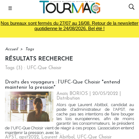
☰
Nos bureaux sont fermés du 27/07 au 16/08. Retour de la newsletter
quotidienne le 24/08/2026. Bel été !
Accueil
>
Tags
RÉSULTATS RECHERCHE
Tags (3) : UFC-Que Choisir
Droits des voyageurs : l’UFC-Que Choisir "entend
maintenir la pression"
Anaïs BORIOS
| 20/05/2022
|
Distribution
Alors que Laurent Abitbol, candidat au
poste d'administrateur de l'APST, ne
cache pas ses intentions de faire bouger
les lois européennes, afin de moins
garantir les consommateurs, le président
de l'UFC-Que Choisir vient de réagir à ces propos. L’association entend
maintenir la pression, avec le...
APST
,
apst2022
,
Laurent Abitbol
,
UFC-Que Choisir