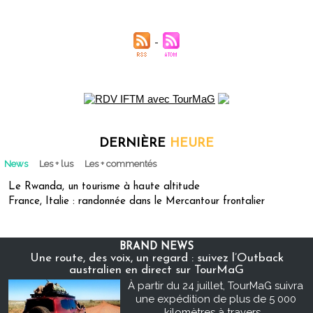
DERNIÈRE
HEURE
News
Les + lus
Les + commentés
Le Rwanda, un tourisme à haute altitude
France, Italie : randonnée dans le Mercantour frontalier
BRAND NEWS
Une route, des voix, un regard : suivez l’Outback
australien en direct sur TourMaG
À partir du 24 juillet, TourMaG suivra
une expédition de plus de 5 000
kilomètres à travers...