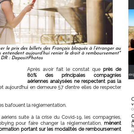
r le prix des billets des Français bloqués à l’étranger au
es entendent aujourd’hui renier le droit à remboursement"
 DR : DepositPhotos
Après avoir fait le constat que
près de
ex
80% des principales compagnies
aériennes analysées ne respectent pas la
t aujourd’hui en demeure 57 d’entre elles de respecter
C
v
s bafouent la réglementation.
O
 aériens suite à la crise du Covid-19, les compagnies,
A
bbying pour faire changer la réglementation,
mènent
h
ormation portant sur les modalités de remboursement
A