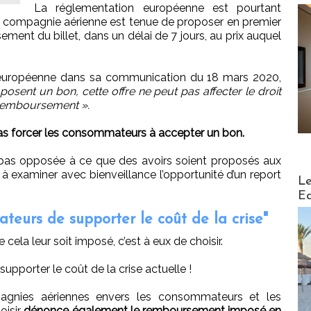
La réglementation européenne est pourtant
, la compagnie aérienne est tenue de proposer en premier
nt du billet, dans un délai de 7 jours, au prix auquel
européenne dans sa communication du 18 mars 2020,
osent un bon, cette offre ne peut pas affecter le droit
 remboursement ».
s forcer les consommateurs à accepter un bon.
t pas opposée à ce que des avoirs soient proposés aux
 à examiner avec bienveillance l’opportunité d’un report
Distribu
Le
Ed
teurs de supporter le coût de la crise"
cela leur soit imposé, c’est à eux de choisir.
pporter le coût de la crise actuelle !
agnies aériennes envers les consommateurs et les
oisir
dénonce également le remboursement imposé en