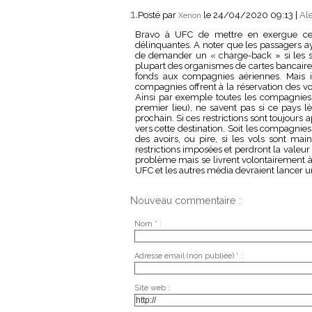
1.
Posté par
le 24/04/2020 09:13
|
Ale
Xenon
Bravo à UFC de mettre en exergue ces
délinquantes. A noter que les passagers aya
de demander un « charge-back » si les s
plupart des organismes de cartes bancaire
fonds aux compagnies aériennes. Mais i
compagnies offrent à la réservation des vol
Ainsi par exemple toutes les compagnies o
premier lieu), ne savent pas si ce pays lèv
prochain. Si ces restrictions sont toujours
vers cette destination. Soit les compagni
des avoirs, ou pire, si les vols sont mai
restrictions imposées et perdront la valeur
problème mais se livrent volontairement à 
UFC et les autres média devraient lancer un
Nouveau commentaire :
Nom * :
Adresse email (non publiée) * :
Site web :