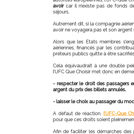
avoir
car il n’existe pas de fonds d
séjours.
Autrement dit, si la compagnie aérien
avoir ne voyagera pas et son argent s
Alors que les Etats membres s’en
aériennes, financés par les contri
préteurs publics quitte à être sacrifiés
Cela équivaudrait à une double pe
l’UFC Que Choisir met donc en demeu
- respecter le droit des passagers 
argent du prix des billets annulés.
- laisser le choix au passager du mo
A défaut de réaction,
l’UFC-Que Cho
pour que ces droits soient pleineme
Afin de faciliter les démarches de