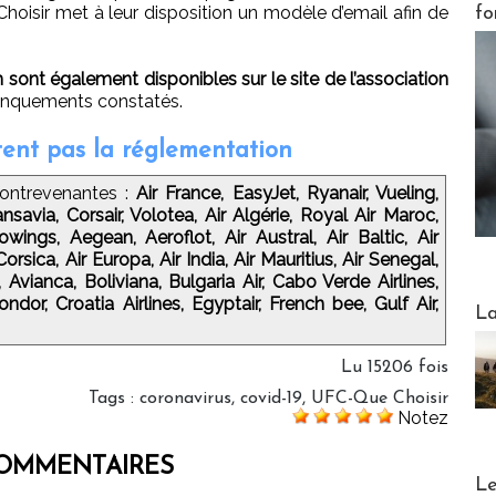
oisir met à leur disposition un modèle d’email afin de
fo
ont également disponibles sur le site de l’association
manquements constatés.
tent pas la réglementation
ontrevenantes :
Air France, EasyJet, Ryanair, Vueling,
savia, Corsair, Volotea, Air Algérie, Royal Air Maroc,
rowings, Aegean, Aeroflot, Air Austral, Air Baltic, Air
orsica, Air Europa, Air India, Air Mauritius, Air Senegal,
, Avianca, Boliviana, Bulgaria Air, Cabo Verde Airlines,
ndor, Croatia Airlines, Egyptair, French bee, Gulf Air,
Webinai
La
Lu 15206 fois
Tags
:
coronavirus
,
covid-19
,
UFC-Que Choisir
Notez
OMMENTAIRES
DESTI
Le