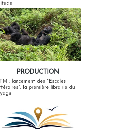
titude
PRODUCTION
ion
TM : lancement des "Escales
ttéraires", la première librairie du
oyage