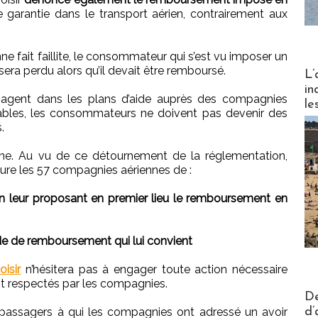
e garantie dans le transport aérien, contrairement aux
ne fait faillite, le consommateur qui s’est vu imposer un
Partez
era perdu alors qu’il devait être remboursé.
L’
in
gagent dans les plans d’aide auprès des compagnies
le
buables, les consommateurs ne doivent pas devenir des
.
ine. Au vu de ce détournement de la réglementation,
re les 57 compagnies aériennes de :
en leur proposant en premier lieu le remboursement en
de de remboursement qui lui convient
isir
n’hésitera pas à engager toute action nécessaire
nt respectés par les compagnies.
Actus V
De
d’
s passagers à qui les compagnies ont adressé un avoir