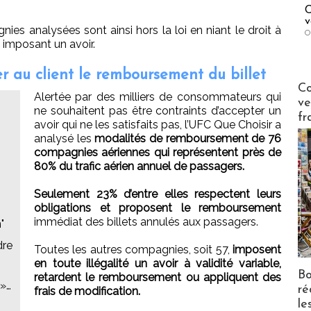
C
v
es analysées sont ainsi hors la loi en niant le droit à
O
imposant un avoir.
 au client le remboursement du billet
Publi-n
Co
Alertée par des milliers de consommateurs qui
ve
ne souhaitent pas être contraints d’accepter un
fr
avoir qui ne les satisfaits pas, l’UFC Que Choisir a
analysé les
modalités de remboursement de 76
compagnies aériennes qui représentent près de
80% du trafic aérien annuel de passagers.
Seulement 23% d’entre elles respectent leurs
obligations et proposent le remboursement
immédiat des billets annulés aux passagers.
"
dre
Toutes les autres compagnies, soit 57,
imposent
en toute illégalité un avoir à validité variable,
Bo
retardent le remboursement ou appliquent des
 »…
ré
frais de modification.
le