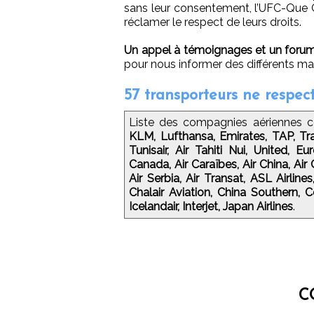
sans leur consentement, l’UFC-Que Ch
réclamer le respect de leurs droits.
Un appel à témoignages et un forum s
pour nous informer des différents 
57 transporteurs ne respec
Liste des compagnies aériennes c
KLM, Lufthansa, Emirates, TAP, Tran
Tunisair, Air Tahiti Nui, United, Eu
Canada, Air Caraïbes, Air China, Air C
Air Serbia, Air Transat, ASL Airlines
Chalair Aviation, China Southern, Co
Icelandair, Interjet, Japan Airlines
.
C