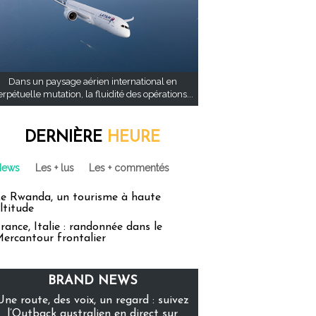
Dans un paysage aérien international en
rpétuelle mutation, la fluidité des opérations...
DERNIÈRE
HEURE
News
Les + lus
Les + commentés
e Rwanda, un tourisme à haute
ltitude
rance, Italie : randonnée dans le
ercantour frontalier
BRAND NEWS
Une route, des voix, un regard : suivez
l’Outback australien en direct sur