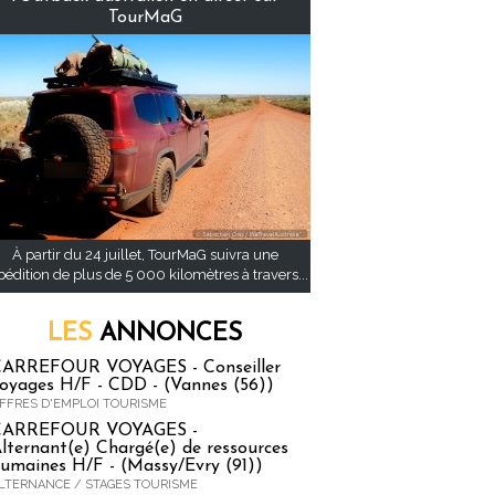
TourMaG
À partir du 24 juillet, TourMaG suivra une
pédition de plus de 5 000 kilomètres à travers...
LES
ANNONCES
ARREFOUR VOYAGES - Conseiller
oyages H/F - CDD - (Vannes (56))
FFRES D'EMPLOI TOURISME
CARREFOUR VOYAGES -
lternant(e) Chargé(e) de ressources
umaines H/F - (Massy/Evry (91))
LTERNANCE / STAGES TOURISME