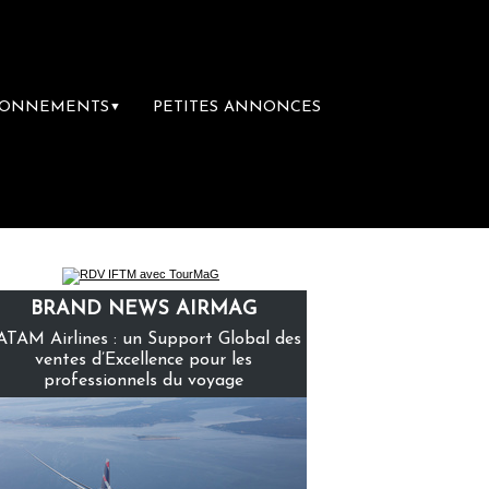
BONNEMENTS
PETITES ANNONCES
▼
mière librairie du voyage
Le groupe Sainte
BRAND NEWS AIRMAG
ATAM Airlines : un Support Global des
ventes d’Excellence pour les
professionnels du voyage