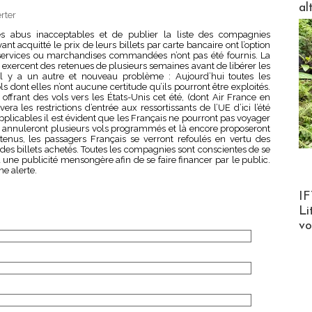
al
rter
 abus inacceptables et de publier la liste des compagnies
nt acquitté le prix de leurs billets par carte bancaire ont l’option
ervices ou marchandises commandées n’ont pas été fournis. La
 exercent des retenues de plusieurs semaines avant de libérer les
l y a un autre et nouveau problème : Aujourd’hui toutes les
s dont elles n’ont aucune certitude qu’ils pourront être exploités.
ffrant des vols vers les États-Unis cet été, (dont Air France en
era les restrictions d’entrée aux ressortissants de l’UE d’ici l’été
 applicables il est évident que les Français ne pourront pas voyager
es annuleront plusieurs vols programmés et là encore proposeront
ntenus, les passagers Français se verront refoulés en vertu des
 des billets achetés. Toutes les compagnies sont conscientes de se
une publicité mensongère afin de se faire financer par le public.
e alerte.
Product
IF
Li
v