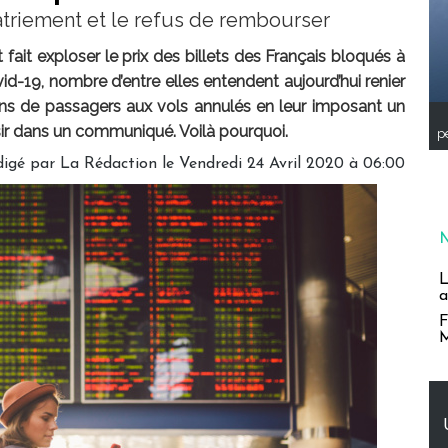
patriement et le refus de rembourser
ait exploser le prix des billets des Français bloqués à
vid-19, nombre d’entre elles entendent aujourd’hui renier
ons de passagers aux vols annulés en leur imposant un
sir dans un communiqué. Voilà pourquoi.
pe
digé par
La Rédaction
le Vendredi 24 Avril 2020 à 06:00
L
a
F
M