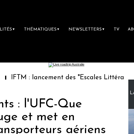
LITÉS
THÉMATIQUES
NEWSLETTERS
TV
A
▼
▼
▼
: lancement des "Escales Littéraires", la pre
L
ts : l'UFC-Que
ouge et met en
ansporteurs aériens