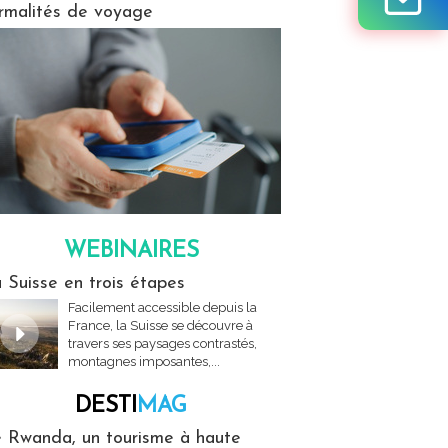
rmalités de voyage
WEBINAIRES
res
 Suisse en trois étapes
Facilement accessible depuis la
France, la Suisse se découvre à
travers ses paysages contrastés,
montagnes imposantes,...
DESTI
MAG
MAG
 Rwanda, un tourisme à haute