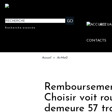
ACTUA
Recherche avancée
CONTACTS
Accueil
>
AirMaG
IFTM 
Remboursemen
Choisir voit r
demeure 57 tr