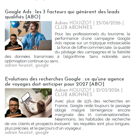
Google Ads : les 3 facteurs qui génèrent des leads
qualifiés [ABO]
Adrien HOUIZOT | 25/06/2026
|
CLUB ABONNES
Pour les professionnels du tourisme, la
performance d’une campagne Google
Ads repose sur un triptyque indissociable
: la force de l’offre commerciale, la qualité
du pilotage des campagnes et la fiabilité
des données transmises à l’algorithme. Sans notoriété, sans
optimisation continue ou sans...
adrien houizot
,
google
Evolutions des recherches Google : ce qu'une agence
de voyages doit anticiper pour 2027 [ABO]
Adrien HOUIZOT | 21/05/2026
|
CLUB ABONNES
Avec plus de 93% des recherches en
France, Google reste toujours le passage
obligé malgré l’émergence encore
marginale des IA conversationnelles.
Néanmoins, les habitudes de recherche
de vos clients et prospects évoluent : les requêtes sont plus longues,
plus précises, et le parcours d'un voyageur...
adrien houizot
,
google