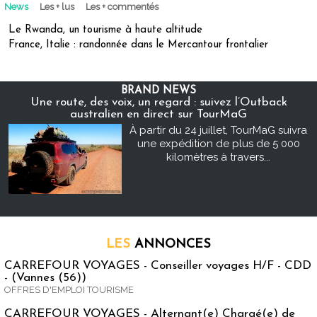
News
Les + lus
Les + commentés
Le Rwanda, un tourisme à haute altitude
France, Italie : randonnée dans le Mercantour frontalier
BRAND NEWS
Une route, des voix, un regard : suivez l’Outback
australien en direct sur TourMaG
À partir du 24 juillet, TourMaG suivra
une expédition de plus de 5 000
kilomètres à travers...
LES
ANNONCES
CARREFOUR VOYAGES - Conseiller voyages H/F - CDD
- (Vannes (56))
OFFRES D'EMPLOI TOURISME
CARREFOUR VOYAGES - Alternant(e) Chargé(e) de