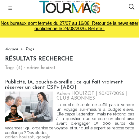
☰
Nos bureaux sont fermés du 27/07 au 16/08. Retour de la newsletter
quotidienne le 24/08/2026. Bel été !
Accueil
>
Tags
RÉSULTATS RECHERCHE
Tags (4) : adrien houizot
Publicité, IA, bouche-à-oreille : ce qui fait vraiment
réserver un client CSP+ [ABO]
Adrien HOUIZOT | 20/07/2026
|
CLUB ABONNES
La publicité seule ne suffit pas à vendre
un voyage sur-mesure à budget élevé.
Elle capte l'attention, mais ne répond pas
à la question que se pose un client aisé
avant d'engager 15 000 euros de
vacances : qui organise ce voyage, et sur quelle expertise repose cette
confiance ? Des études...
adrien houizot
,
google