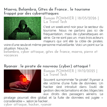
Maeva, Belambra, Gîtes de France... le tourisme
frappé par des cyberattaques
Romain POMMIER
| 18/05/2026
|
La Travel Tech
C'est un week-end noir pour le secteur du
tourisme. Nous ne parlons pas ici de
fréquentation, mais de cyberattaques en
série. Ce ne sont pas un, mais trois acteurs
majeurs qui ont été la cible de pirates,
voire d’une seule et même personne malveillante. Voici un point sur la
situation. Nous le...
belambra
,
cyber attaque
,
gites de france
,
maeva
,
pierre et
vacances
Ryanair : le pirate de nouveau (cyber) attaqué !
Romain POMMIER
| 19/12/2025
|
La Travel Tech
Souvent surnommée "le pirate", Ryanair a
été victime d’une fuite de données. Un
hacker s’est introduit dans l’outil de
gestion des réclamations et des litiges liés
aux droits des passagers aériens. Le
piratage pourrait être global et la fuite de données est jugée «
considérable », selon le hacker...
cyber attaque
,
hacker
,
ryanair