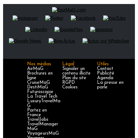
Nos médias
Légal
Utiles
AirMaG
Signaler un
Contact
Brochures en
contenu illicite
Publicité
ligne
Plan du site
Agenda
CruiseMaG
RGPD
La presse en
DestiMaG
Cookies
parle
Futuroscopie
La Travel Tech
LuxuryTravelMa
G
Partez en
France
TravelJobs
TravelManager
MaG
VoyageursMaG