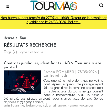
☰
Nos bureaux sont fermés du 27/07 au 16/08. Retour de la newsletter
quotidienne le 24/08/2026. Bel été !
Accueil
>
Tags
RÉSULTATS RECHERCHE
Tags (7) : cyber attaque
Contrats juridiques, identifiants... ADN Tourisme a été
piraté !
Romain POMMIER
| 27/05/2026
|
La Travel Tech
C’est une série noire dont nul ne voit le
bout. Après le quadruple piratage ayant
fait les gros titres la semaine passée, c’est
un autre acteur du tourisme qui connaît
pareille mésaventure. ADN Tourisme a
été piraté. Les pirates seraient repartis avec plus de 100 Go de
données et 732 000 fichiers,...
adn tourisme
,
belambra
,
cyber attaque
,
nemea vacances