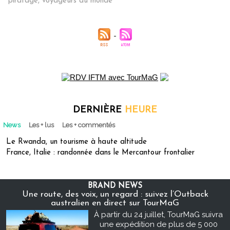
piratage
,
voyageurs du monde
DERNIÈRE
HEURE
News
Les + lus
Les + commentés
Le Rwanda, un tourisme à haute altitude
France, Italie : randonnée dans le Mercantour frontalier
BRAND NEWS
Une route, des voix, un regard : suivez l’Outback
australien en direct sur TourMaG
À partir du 24 juillet, TourMaG suivra
une expédition de plus de 5 000