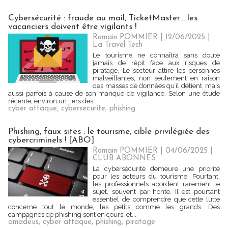
Cybersécurité : fraude au mail, TicketMaster… les
vacanciers doivent être vigilants !
Romain POMMIER
| 12/06/2025
|
La Travel Tech
Le tourisme ne connaîtra sans doute
jamais de répit face aux risques de
piratage. Le secteur attire les personnes
malveillantes, non seulement en raison
des masses de données qu’il détient, mais
aussi parfois à cause de son manque de vigilance. Selon une étude
récente, environ un tiers des...
cyber attaque
,
cybersecurite
,
phishing
Phishing, faux sites : le tourisme, cible privilégiée des
cybercriminels ! [ABO]
Romain POMMIER
| 04/06/2025
|
CLUB ABONNES
La cybersécurité demeure une priorité
pour les acteurs du tourisme. Pourtant,
les professionnels abordent rarement le
sujet, souvent par honte. Il est pourtant
essentiel de comprendre que cette lutte
concerne tout le monde, les petits comme les grands. Des
campagnes de phishing sont en cours, et...
amadeus
,
cyber attaque
,
phishing
,
piratage