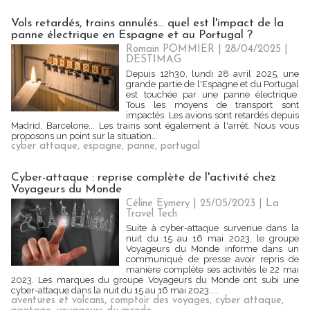
Vols retardés, trains annulés... quel est l'impact de la
panne électrique en Espagne et au Portugal ?
Romain POMMIER
| 28/04/2025
|
DESTIMAG
Depuis 12h30, lundi 28 avril 2025, une
grande partie de l'Espagne et du Portugal
est touchée par une panne électrique.
Tous les moyens de transport sont
impactés. Les avions sont retardés depuis
Madrid, Barcelone... Les trains sont également à l'arrêt. Nous vous
proposons un point sur la situation...
cyber attaque
,
espagne
,
panne
,
portugal
Cyber-attaque : reprise complète de l'activité chez
Voyageurs du Monde
Céline Eymery
| 25/05/2023
|
La
Travel Tech
Suite à cyber-attaque survenue dans la
nuit du 15 au 16 mai 2023, le groupe
Voyageurs du Monde informe dans un
communiqué de presse avoir repris de
manière complète ses activités le 22 mai
2023. Les marques du groupe Voyageurs du Monde ont subi une
cyber-attaque dans la nuit du 15 au 16 mai 2023....
aventures et volcans
,
comptoir des voyages
,
cyber attaque
,