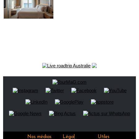
Nos médias
Légal
Utiles