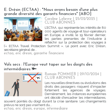
E. Drésin (ECTAA) : "Nous avons besoin d'une plus
grande diversité des garants financiers" [ABO]
Caroline Lelievre
| 25/02/2025
|
CLUB ABONNES
L’ECTAA, qui représente les intérêts de 80
000 agents de voyage et tour-opérateurs
en Europe, a invité, le 19 février dernier,
les parties prenantes de l'industrie à
réfléchir sur la protection des voyages à
l’« ECTAA Travel Protection Summit ». Le point avec Eric Drésin,
secrétaire général de...
ectaa
,
eric dresin
,
garantie financiere
Vols secs : l'Europe veut taper sur les doigts des
intermédiaires !🔑
Romain POMMIER
| 29/10/2024
|
CLUB ABONNES
Les nouvelles directives ou évolutions des
droits des passagers risquent d'impacter
fortement les agences de voyages.
Dernièrement, les instances européennes
ont décidé d'encadrer les intermédiaires,
souvent pointés du doigt durant la crise sanitaire. Les changements
prévus ne sont pas vraiment du...
ectaa
,
eric dresin
,
europe
,
intermediaire