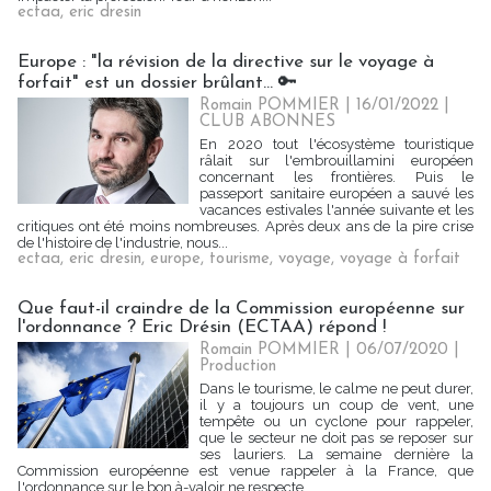
ectaa
,
eric dresin
Europe : "la révision de la directive sur le voyage à
forfait" est un dossier brûlant... 🔑
Romain POMMIER
| 16/01/2022
|
CLUB ABONNES
En 2020 tout l'écosystème touristique
râlait sur l'embrouillamini européen
concernant les frontières. Puis le
passeport sanitaire européen a sauvé les
vacances estivales l'année suivante et les
critiques ont été moins nombreuses. Après deux ans de la pire crise
de l'histoire de l'industrie, nous...
ectaa
,
eric dresin
,
europe
,
tourisme
,
voyage
,
voyage à forfait
Que faut-il craindre de la Commission européenne sur
l'ordonnance ? Eric Drésin (ECTAA) répond !
Romain POMMIER
| 06/07/2020
|
Production
Dans le tourisme, le calme ne peut durer,
il y a toujours un coup de vent, une
tempête ou un cyclone pour rappeler,
que le secteur ne doit pas se reposer sur
ses lauriers. La semaine dernière la
Commission européenne est venue rappeler à la France, que
l'ordonnance sur le bon à-valoir ne respecte...