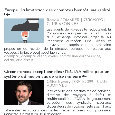
Europe : la limitation des acomptes bientôt une réalité
! 🔑
Romain POMMIER
| 27/10/2023
|
CLUB ABONNES
Les agents de voyages le redoutaient, la
Commission européenne l'a fait ! Lors
d'un échange informel organisé au
Parlement européen, Eric Drésin et
l'ECTAA ont appris que la prochaine
proposition de révision de la directive européenne relative aux
voyages à forfait prévoit bel et bien une...
acompte
,
acompte client
,
avoirs
,
commission europeennne
,
ectaa
,
eric dresin
Circonstances exceptionnelles : l'ECTAA milite pour un
système ad hoc en cas de crise majeure 🔑
Céline Eymery
| 02/11/2022
|
CLUB
ABONNES
Insolvabilité des prestataires de services,
directive des voyages à forfait et
multimodalité... L'ECTAA, le groupement
européen des syndicats nationaux
d'opérateurs de voyages reste attentif aux
différentes évolutions des textes règlementaires qui pourraient
impacter la profession. Tour d'horizon...