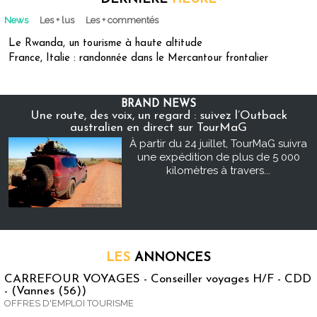
News
Les + lus
Les + commentés
Le Rwanda, un tourisme à haute altitude
France, Italie : randonnée dans le Mercantour frontalier
BRAND NEWS
Une route, des voix, un regard : suivez l’Outback
australien en direct sur TourMaG
À partir du 24 juillet, TourMaG suivra
une expédition de plus de 5 000
kilomètres à travers...
LES
ANNONCES
CARREFOUR VOYAGES - Conseiller voyages H/F - CDD
- (Vannes (56))
OFFRES D'EMPLOI TOURISME