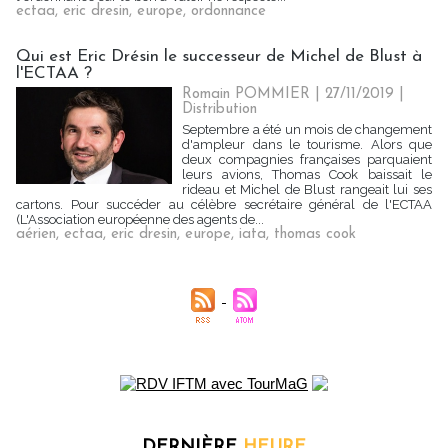
ectaa
,
eric dresin
,
europe
,
ordonnance
Qui est Eric Drésin le successeur de Michel de Blust à
l'ECTAA ?
Romain POMMIER
| 27/11/2019
|
Distribution
Septembre a été un mois de changement
d'ampleur dans le tourisme. Alors que
deux compagnies françaises parquaient
leurs avions, Thomas Cook baissait le
rideau et Michel de Blust rangeait lui ses
cartons. Pour succéder au célèbre secrétaire général de l'ECTAA
(L'Association européenne des agents de...
aérien
,
ectaa
,
eric dresin
,
europe
,
iata
,
thomas cook
DERNIÈRE
HEURE