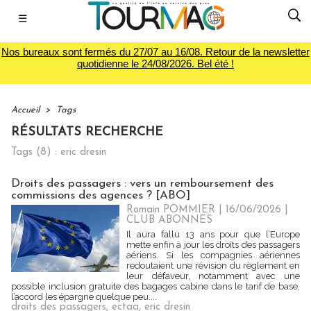
☰
Nos bureaux sont fermés du 27/07 au 16/08. Retour de la newsletter
quotidienne le 24/08/2026. Bel été !
Accueil
>
Tags
RÉSULTATS RECHERCHE
Tags (8) : eric dresin
Droits des passagers : vers un remboursement des
commissions des agences ? [ABO]
Romain POMMIER
| 16/06/2026
|
CLUB ABONNES
Il aura fallu 13 ans pour que l’Europe
mette enfin à jour les droits des passagers
aériens. Si les compagnies aériennes
redoutaient une révision du règlement en
leur défaveur, notamment avec une
possible inclusion gratuite des bagages cabine dans le tarif de base,
l’accord les épargne quelque peu....
droits des passagers
,
ectaa
,
eric dresin