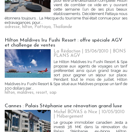
pour être une destination complète. Hilton
vient de combler ce vide en y ouvrant
cette semaine l’un de ses plus beaux
établissements. Décidément Pattaya nous
étonnera toujours... La Mecque du tourisme thaï était connue pour ses
extravagances, pour...
adresse
,
hilton
,
Pattaya
,
Thaïlande
Hilton Maldives Iru Fushi Resort : offre spéciale AGV
et challenge de ventes
La Rédaction | 25/06/2010
|
BONS
PLANS AGV
Le Hilton Maldives Iru Fushi Resort & Spa
propose aux agents de voyages un tarif
préférentiel ainsi qu’un grand tirage au
sort pour gagner un séjour sur place.
Pendant tout le mois de juillet, Hilton
Maldives Iru Fushi Resort & Spa situé aux Maldives propose un tarif de
100 dollars par...
hilton
,
maldives
,
resort
,
sap
Cannes : Palais Stéphanie une rénovation grand luxe
Michel BOVAS à Nice | 10/05/2010
|
Hébergement
Le groupe immobilier canadien Jesta a
investi 38 M€ dans la rénovation du
Palais Stéphanie, ex-Noga Hilton.