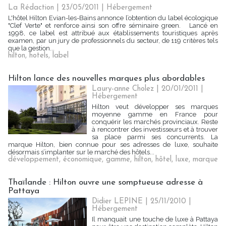
La Rédaction | 23/05/2011
|
Hébergement
L'hôtel Hilton Evian-les-Bains annonce l’obtention du label écologique
"Clef Verte" et renforce ainsi son offre séminaire green. Lancé en
1998, ce label est attribué aux établissements touristiques après
examen, par un jury de professionnels du secteur, de 119 critères tels
que la gestion...
hilton
,
hotels
,
label
Hilton lance des nouvelles marques plus abordables
Laury-anne Cholez | 20/01/2011
|
Hébergement
Hilton veut développer ses marques
moyenne gamme en France pour
conquérir les marchés provinciaux. Reste
à rencontrer des investisseurs et à trouver
sa place parmi ses concurrents. La
marque Hilton, bien connue pour ses adresses de luxe, souhaite
désormais s’implanter sur le marché des hôtels...
développement
,
économique
,
gamme
,
hilton
,
hôtel
,
luxe
,
marque
Thaïlande : Hilton ouvre une somptueuse adresse à
Pattaya
Didier LEPINE | 25/11/2010
|
Hébergement
Il manquait une touche de luxe à Pattaya