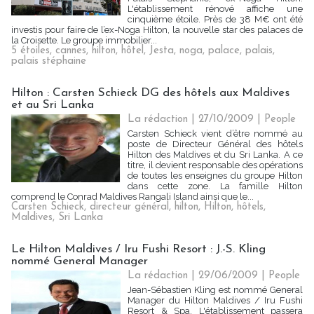
L'établissement rénové affiche une
cinquième étoile. Près de 38 M€ ont été
investis pour faire de l’ex-Noga Hilton, la nouvelle star des palaces de
la Croisette. Le groupe immobilier...
5 étoiles
,
cannes
,
hilton
,
hôtel
,
Jesta
,
noga
,
palace
,
palais
,
palais stéphaine
Hilton : Carsten Schieck DG des hôtels aux Maldives
et au Sri Lanka
La rédaction | 27/10/2009
|
People
Carsten Schieck vient d’être nommé au
poste de Directeur Général des hôtels
Hilton des Maldives et du Sri Lanka. A ce
titre, il devient responsable des opérations
de toutes les enseignes du groupe Hilton
dans cette zone. La famille Hilton
comprend le Conrad Maldives Rangali Island ainsi que le...
Carsten Schieck
,
directeur général
,
hilton
,
Hilton
,
hôtels
,
Maldives
,
Sri Lanka
Le Hilton Maldives / Iru Fushi Resort : J.-S. Kling
nommé General Manager
La rédaction | 29/06/2009
|
People
Jean-Sébastien Kling est nommé General
Manager du Hilton Maldives / Iru Fushi
Resort & Spa. L'établissement passera