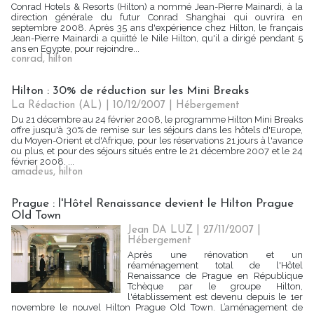
Conrad Hotels & Resorts (Hilton) a nommé Jean-Pierre Mainardi, à la
direction générale du futur Conrad Shanghai qui ouvrira en
septembre 2008. Après 35 ans d'expérience chez Hilton, le français
Jean-Pierre Mainardi a quiitté le Nile Hilton, qu'il a dirigé pendant 5
ans en Egypte, pour rejoindre...
conrad
,
hilton
Hilton : 30% de réduction sur les Mini Breaks
La Rédaction (AL) | 10/12/2007
|
Hébergement
Du 21 décembre au 24 février 2008, le programme Hilton Mini Breaks
offre jusqu'à 30% de remise sur les séjours dans les hôtels d'Europe,
du Moyen-Orient et d'Afrique, pour les réservations 21 jours à l'avance
ou plus, et pour des séjours situés entre le 21 décembre 2007 et le 24
février 2008. ...
amadeus
,
hilton
Prague : l'Hôtel Renaissance devient le Hilton Prague
Old Town
Jean DA LUZ | 27/11/2007
|
Hébergement
Après une rénovation et un
réaménagement total de l'Hôtel
Renaissance de Prague en République
Tchèque par le groupe Hilton,
l'établissement est devenu depuis le 1er
novembre le nouvel Hilton Prague Old Town. L’aménagement de