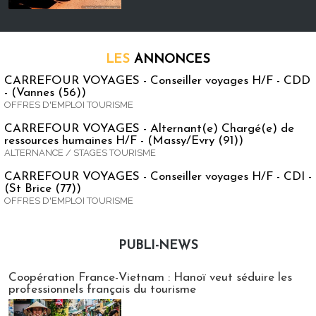
LES
ANNONCES
CARREFOUR VOYAGES - Conseiller voyages H/F - CDD
- (Vannes (56))
OFFRES D'EMPLOI TOURISME
CARREFOUR VOYAGES - Alternant(e) Chargé(e) de
ressources humaines H/F - (Massy/Evry (91))
ALTERNANCE / STAGES TOURISME
CARREFOUR VOYAGES - Conseiller voyages H/F - CDI -
(St Brice (77))
OFFRES D'EMPLOI TOURISME
PUBLI-NEWS
Publi-news
Coopération France-Vietnam : Hanoï veut séduire les
professionnels français du tourisme