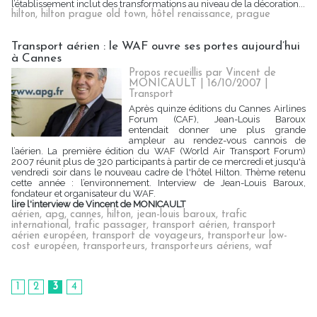
l’établissement inclut des transformations au niveau de la décoration...
hilton
,
hilton prague old town
,
hôtel renaissance
,
prague
Transport aérien : le WAF ouvre ses portes aujourd’hui
à Cannes
Propos recueillis par Vincent de
MONICAULT | 16/10/2007
|
Transport
Après quinze éditions du Cannes Airlines
Forum (CAF), Jean-Louis Baroux
entendait donner une plus grande
ampleur au rendez-vous cannois de
l’aérien. La première édition du WAF (World Air Transport Forum)
2007 réunit plus de 320 participants à partir de ce mercredi et jusqu'à
vendredi soir dans le nouveau cadre de l'hôtel Hilton. Thème retenu
cette année : l’environnement. Interview de Jean-Louis Baroux,
fondateur et organisateur du WAF.
lire l'interview de Vincent de MONICAULT
aérien
,
apg
,
cannes
,
hilton
,
jean-louis baroux
,
trafic
international
,
trafic passager
,
transport aérien
,
transport
aérien européen
,
transport de voyageurs
,
transporteur low-
cost européen
,
transporteurs
,
transporteurs aériens
,
waf
1
2
3
4