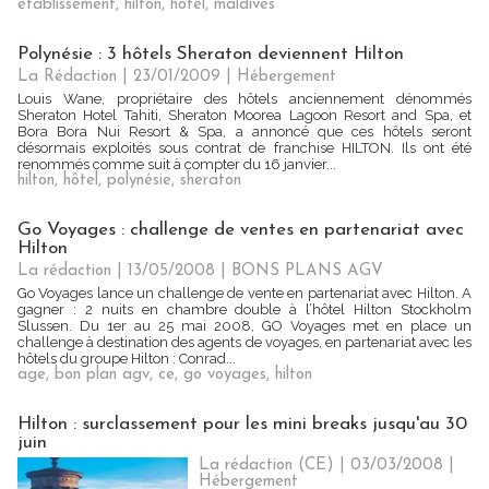
établissement
,
hilton
,
hôtel
,
maldives
Polynésie : 3 hôtels Sheraton deviennent Hilton
La Rédaction
| 23/01/2009
|
Hébergement
Louis Wane, propriétaire des hôtels anciennement dénommés
Sheraton Hotel Tahiti, Sheraton Moorea Lagoon Resort and Spa, et
Bora Bora Nui Resort & Spa, a annoncé que ces hôtels seront
désormais exploités sous contrat de franchise HILTON. Ils ont été
renommés comme suit à compter du 16 janvier...
hilton
,
hôtel
,
polynésie
,
sheraton
Go Voyages : challenge de ventes en partenariat avec
Hilton
La rédaction | 13/05/2008
|
BONS PLANS AGV
Go Voyages lance un challenge de vente en partenariat avec Hilton. A
gagner : 2 nuits en chambre double à l’hôtel Hilton Stockholm
Slussen. Du 1er au 25 mai 2008, GO Voyages met en place un
challenge à destination des agents de voyages, en partenariat avec les
hôtels du groupe Hilton : Conrad...
age
,
bon plan agv
,
ce
,
go voyages
,
hilton
Hilton : surclassement pour les mini breaks jusqu'au 30
juin
La rédaction (CE) | 03/03/2008
|
Hébergement