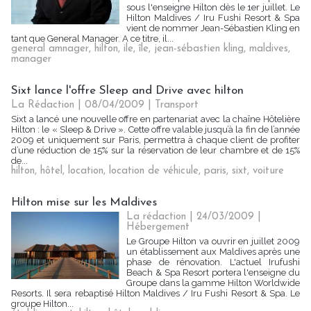
sous l'enseigne Hilton dès le 1er juillet. Le
Hilton Maldives / Iru Fushi Resort & Spa
vient de nommer Jean-Sébastien Kling en
tant que General Manager. A ce titre, il...
general amnager
,
hilton
,
ile
,
île
,
jean-sébastien kling
,
maldives
,
manager
Sixt lance l'offre Sleep and Drive avec hilton
La Rédaction
| 08/04/2009
|
Transport
Sixt a lancé une nouvelle offre en partenariat avec la chaîne Hôtelière
Hilton : le « Sleep & Drive ». Cette offre valable jusqu’à la fin de l’année
2009 et uniquement sur Paris, permettra à chaque client de profiter
d’une réduction de 15% sur la réservation de leur chambre et de 15%
de...
hilton
,
hôtel
,
location
,
location de véhicule
,
paris
,
sixt
,
voiture
Hilton mise sur les Maldives
La rédaction | 24/03/2009
|
Hébergement
Le Groupe Hilton va ouvrir en juillet 2009
un établissement aux Maldives après une
phase de rénovation. L'actuel Irufushi
Beach & Spa Resort portera l'enseigne du
Groupe dans la gamme Hilton Worldwide
Resorts. Il sera rebaptisé Hilton Maldives / Iru Fushi Resort & Spa. Le
groupe Hilton...