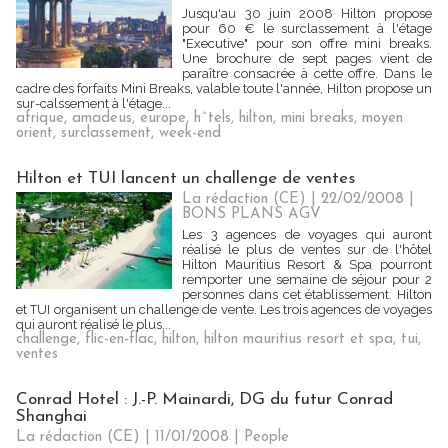
Jusqu'au 30 juin 2008 Hilton propose
pour 60 € le surclassement à l'étage
"Executive" pour son offre mini breaks.
Une brochure de sept pages vient de
paraître consacrée à cette offre. Dans le
cadre des forfaits Mini Breaks, valable toute l'année, Hilton propose un
sur-calssement à l'étage...
afrique
,
amadeus
,
europe
,
h^tels
,
hilton
,
mini breaks
,
moyen
orient
,
surclassement
,
week-end
Hilton et TUI lancent un challenge de ventes
La rédaction (CE) | 22/02/2008
|
BONS PLANS AGV
Les 3 agences de voyages qui auront
réalisé le plus de ventes sur de l'hôtel
Hilton Mauritius Resort & Spa pourront
remporter une semaine de séjour pour 2
personnes dans cet établissement. Hilton
et TUI organisent un challenge de vente. Les trois agences de voyages
qui auront réalisé le plus...
challenge
,
flic-en-flac
,
hilton
,
hilton mauritius resort et spa
,
tui
,
ventes
Conrad Hotel : J.-P. Mainardi, DG du futur Conrad
Shanghai
La rédaction (CE) | 11/01/2008
|
People