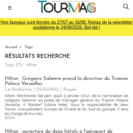
☰
Nos bureaux sont fermés du 27/07 au 16/08. Retour de la newsletter
quotidienne le 24/08/2026. Bel été !
Accueil
>
Tags
RÉSULTATS RECHERCHE
Tags (71) : hilton
Hilton : Grégoire Salamin prend la direction du Trianon
Palace Versailles
La Rédaction
| 05/01/2012
|
People
Hilton Worldwide fait part, jeudi 5 janvier 2012, de la nomination de
Grégoire Salamin au poste de manager général du Trianon Palace
Versaille, A Waldorf Astoria Hotel. Sous la responsabilité de Jean
Faivre, vice-président Europe de l’Ouest et du Sud du groupe, il sera
en charge de tous les...
hilton
Hilton : ouverture de deux hôtels à l'aéroport de