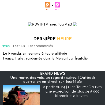
DERNIÈRE
HEURE
News
Les + lus
Les + commentés
Le Rwanda, un tourisme à haute altitude
France, Italie : randonnée dans le Mercantour frontalier
BRAND NEWS
Une route, des voix, un regard : suivez l’Outback
australien en direct sur TourMaG
À partir du 24 juillet, TourMaG suivra
une expédition de plus de 5 000
kilomètres à travers...