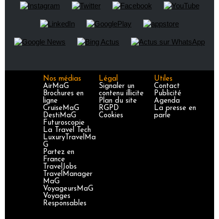
Nos médias
Légal
Utiles
AirMaG
Signaler un
Contact
Brochures en
contenu illicite
Publicité
ligne
Plan du site
Agenda
CruiseMaG
RGPD
La presse en
DestiMaG
Cookies
parle
Futuroscopie
La Travel Tech
LuxuryTravelMa
G
Partez en
France
TravelJobs
TravelManager
MaG
VoyageursMaG
Voyages
Responsables