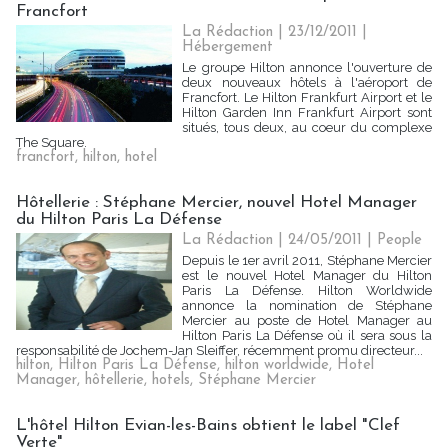
Francfort
La Rédaction
| 23/12/2011
|
Hébergement
Le groupe Hilton annonce l'ouverture de
deux nouveaux hôtels à l'aéroport de
Francfort. Le Hilton Frankfurt Airport et le
Hilton Garden Inn Frankfurt Airport sont
situés, tous deux, au coeur du complexe
The Square.
francfort
,
hilton
,
hotel
Hôtellerie : Stéphane Mercier, nouvel Hotel Manager
du Hilton Paris La Défense
La Rédaction | 24/05/2011
|
People
Depuis le 1er avril 2011, Stéphane Mercier
est le nouvel Hotel Manager du Hilton
Paris La Défense. Hilton Worldwide
annonce la nomination de Stéphane
Mercier au poste de Hotel Manager au
Hilton Paris La Défense où il sera sous la
responsabilité de Jochem-Jan Sleiffer, récemment promu directeur...
hilton
,
Hilton Paris La Défense
,
hilton worldwide
,
Hotel
Manager
,
hôtellerie
,
hotels
,
Stéphane Mercier
L'hôtel Hilton Evian-les-Bains obtient le label "Clef
Verte"