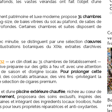
C
lafonds, les vastes vérandas ont fait l'objet d'une
v
C
O
ment patrimoine et luxe moderne, propose
31 chambres
ng-size, de baies vitrées du sol au plafond, de salles de
rofondes. Certaines chambres et suites disposent de
Publi-n
Co
ve
minutie, se distinguent par une sélection d’
œuvres
fr
ustrations botaniques du XIXe, extraites d’archives
 32
— un clin d’œil au 31 chambres de l’établissement —
ive préparée sur des grills à feu vif, avec une attention
s de saison et d’origine locale.
Pour prolonger cette
, des cocktails artisanaux, des vins fins -privilégiant la
ne sélection de cigares premium.
et d’une
piscine extérieure chauffée
, nichée au cœur de
ainement,
proposera des soins exclusifs, inspirés des
Bo
caines et intégrant des ingrédients locaux (rooibos, huile
ré
 pour leurs propriétés réparatrices et anti-oxydantes.
le