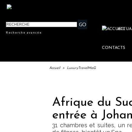
ACTUA
Recherche avancée
CONTACTS
Accueil
>
LuxuryTravelMaG
IFTM : l
Afrique du Sud
entrée à Joha
31 chambres et suites, un r