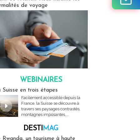
rmalités de voyage
WEBINAIRES
res
 Suisse en trois étapes
Facilement accessible depuis la
France, la Suisse se découvre à
travers ses paysages contrastés,
montagnes imposantes,...
DESTI
MAG
MAG
 Rwanda, un tourisme à haute