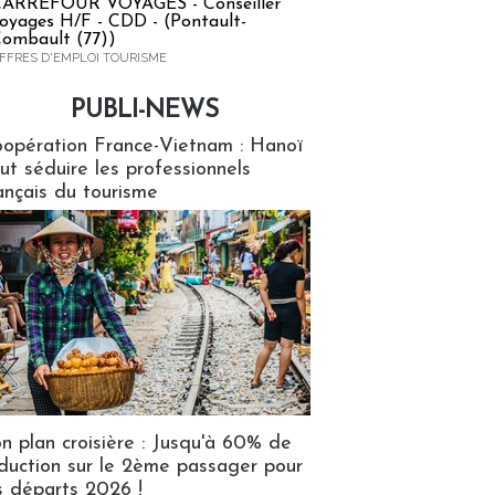
ARREFOUR VOYAGES - Conseiller
oyages H/F - CDD - (Pontault-
ombault (77))
FFRES D'EMPLOI TOURISME
PUBLI-NEWS
ews
opération France-Vietnam : Hanoï
ut séduire les professionnels
ançais du tourisme
n plan croisière : Jusqu'à 60% de
duction sur le 2ème passager pour
s départs 2026 !