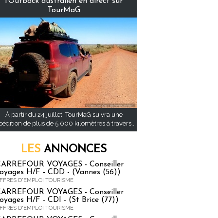
l’Outback australien en direct sur
TourMaG
À partir du 24 juillet, TourMaG suivra une
pédition de plus de 5 000 kilomètres à travers...
LES
ANNONCES
ARREFOUR VOYAGES - Conseiller
oyages H/F - CDD - (Vannes (56))
FFRES D'EMPLOI TOURISME
ARREFOUR VOYAGES - Conseiller
oyages H/F - CDI - (St Brice (77))
FFRES D'EMPLOI TOURISME