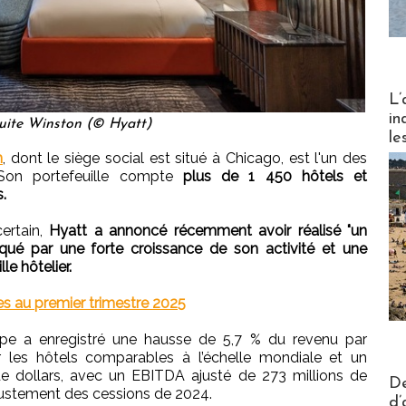
Partez
L’
in
uite Winston (© Hyatt)
le
n
, dont le siège social est situé à Chicago, est l'un des
. Son portefeuille compte
plus de 1 450 hôtels et
.
ertain,
Hyatt a annoncé récemment avoir réalisé "un
rqué par une forte croissance de son activité et une
e hôtelier.
des au premier trimestre 2025
upe a enregistré une hausse de 5,7 % du revenu par
 les hôtels comparables à l’échelle mondiale et un
 de dollars, avec un EBITDA ajusté de 273 millions de
Actus V
De
ajustement des cessions de 2024.
d’