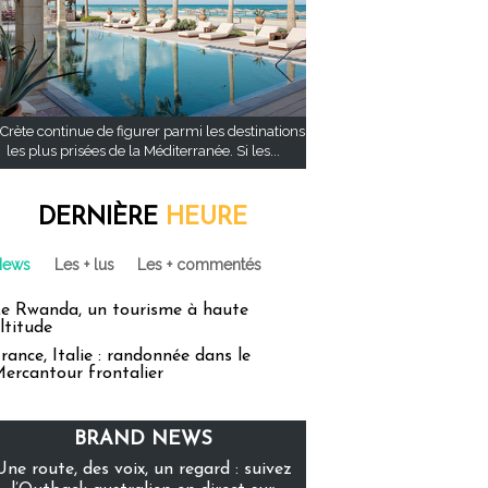
Crète continue de figurer parmi les destinations
les plus prisées de la Méditerranée. Si les...
DERNIÈRE
HEURE
News
Les + lus
Les + commentés
e Rwanda, un tourisme à haute
ltitude
rance, Italie : randonnée dans le
ercantour frontalier
BRAND NEWS
Une route, des voix, un regard : suivez