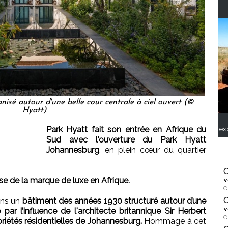
isé autour d'une belle cour centrale à ciel ouvert (©
Hyatt)
Park Hyatt fait son entrée en Afrique du
ex
Sud avec l'ouverture du Park Hyatt
Johannesburg
, en plein cœur du quartier
C
sse de la marque de luxe en Afrique.
v
O
ans un
bâtiment des années 1930 structuré autour d’une
C
v
par l’influence de l'architecte britannique Sir Herbert
O
priétés résidentielles de Johannesburg.
Hommage à cet