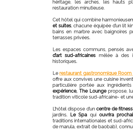
héritage, les arches, les hauts p
restauration minutieuse.
Cet hôtel qui combine harmonieuse
et suites
, chacune équipée d’un lit ki
bains en marbre avec baignoires p
terrasses privées.
Les espaces communs, pensés avec 
d’art sud-africaines
mêlée à des ill
historiques.
Le
restaurant gastronomique Room
offre aux convives une cuisine invent
particulière portée aux ingrédient
expérience, The Lounge
propose, lui
tradition viticole sud-africaine- et u
L’hôtel dispose d’un
centre de fitness
jardins.
Le Spa
qui
ouvrira proch
traditions internationales et sud-afri
de marula, extrait de baobab), connus