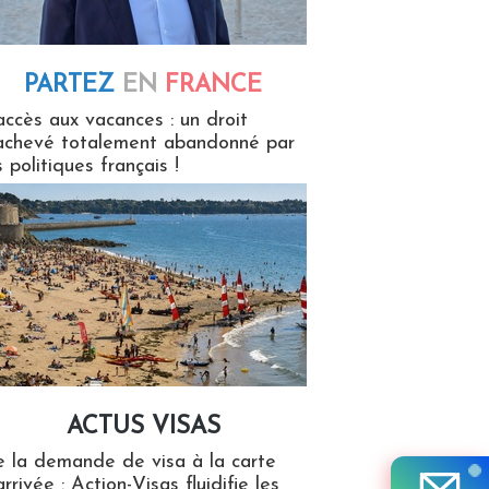
PARTEZ
EN
FRANCE
 en France
accès aux vacances : un droit
achevé totalement abandonné par
s politiques français !
ACTUS VISAS
isas
 la demande de visa à la carte
arrivée : Action-Visas fluidifie les