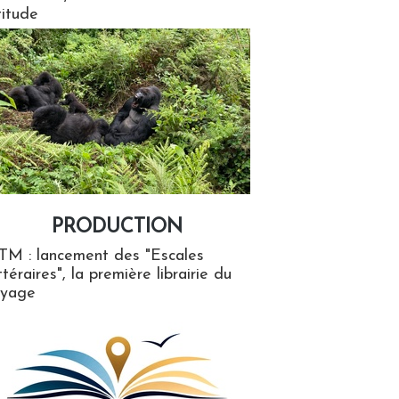
titude
PRODUCTION
ion
TM : lancement des "Escales
ttéraires", la première librairie du
oyage