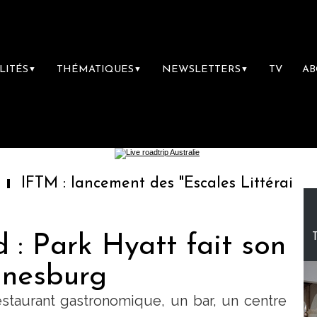
LITÉS
THÉMATIQUES
NEWSLETTERS
TV
A
▼
▼
▼
ancement des "Escales Littéraires", la premiè
 : Park Hyatt fait son
nnesburg
estaurant gastronomique, un bar, un centre