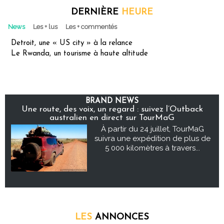
DERNIÈRE
HEURE
News
Les + lus
Les + commentés
Detroit, une « US city » à la relance
Le Rwanda, un tourisme à haute altitude
BRAND NEWS
Une route, des voix, un regard : suivez l’Outback
australien en direct sur TourMaG
À partir du 24 juillet, TourMaG
suivra une expédition de plus de
5 000 kilomètres à travers...
LES
ANNONCES