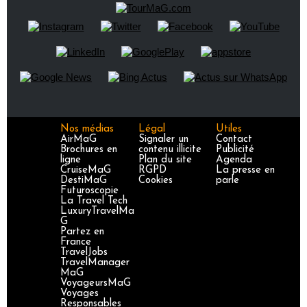
Nos médias
Légal
Utiles
AirMaG
Signaler un
Contact
Brochures en
contenu illicite
Publicité
ligne
Plan du site
Agenda
CruiseMaG
RGPD
La presse en
DestiMaG
Cookies
parle
Futuroscopie
La Travel Tech
LuxuryTravelMa
G
Partez en
France
TravelJobs
TravelManager
MaG
VoyageursMaG
Voyages
Responsables