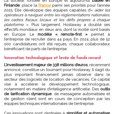
La société, fondée en Europe et aujourd’hui
basée en
Finlande
, place la
France
parmi ses priorités pour l’année
2025. Elle développe des équipes capables d’«
aider les
opérateurs à naviguer entre les réglementations nationales,
les cadres fiscaux locaux et les défis propres à chaque
plateforme
». Plus largement, Hostaway a doublé ses
effectifs mondiaux en deux ans, dont la moitié sont basés
en Europe. Le
modèle « remote-first »
permet à
l’entreprise de recruter dans 44 pays. En 2024, plus de 52
000 candidatures ont été reçues, chaque collaborateur
bénéficiant de parts de l’entreprise.
Innovation technologique et levée de fonds record
L’investissement majeur de 338 millions d’euros
, récemment
annoncé, constitue un tournant pour Hostaway. Il s’agit du
plus important financement jamais observé dans le
secteur des logiciels de location de vacances. Ce capital
vise à accélérer le développement technologique,
notamment en matière d’intelligence artificielle. Des
outils
de tarification dynamique
, de messagerie automatisée et
de gestion client sont en cours de conception par les
équipes techniques internationales de l’entreprise.
Ces innovations sont destinées à
simplifier et automatiser