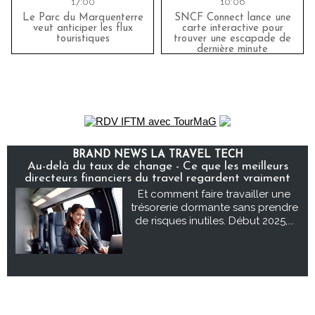
17:00
10:06
Le Parc du Marquenterre
SNCF Connect lance une
veut anticiper les flux
carte interactive pour
touristiques
trouver une escapade de
dernière minute
BRAND NEWS LA TRAVEL TECH
Au-delà du taux de change - Ce que les meilleurs
directeurs financiers du travel regardent vraiment
Et comment faire travailler une
trésorerie dormante sans prendre
de risques inutiles. Début 2025,...