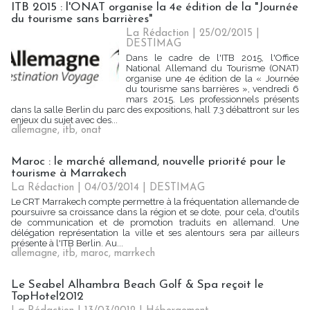
ITB 2015 : l'ONAT organise la 4e édition de la "Journée
du tourisme sans barrières"
La Rédaction
| 25/02/2015
|
DESTIMAG
Dans le cadre de l'ITB 2015, l'Office
National Allemand du Tourisme (ONAT)
organise une 4e édition de la « Journée
du tourisme sans barrières », vendredi 6
mars 2015. Les professionnels présents
dans la salle Berlin du parc des expositions, hall 7.3 débattront sur les
enjeux du sujet avec des...
allemagne
,
itb
,
onat
Maroc : le marché allemand, nouvelle priorité pour le
tourisme à Marrakech
La Rédaction
| 04/03/2014
|
DESTIMAG
Le CRT Marrakech compte permettre à la fréquentation allemande de
poursuivre sa croissance dans la région et se dote, pour cela, d'outils
de communication et de promotion traduits en allemand. Une
délégation représentation la ville et ses alentours sera par ailleurs
présente à l'ITB Berlin. Au...
allemagne
,
itb
,
maroc
,
marrkech
Le Seabel Alhambra Beach Golf & Spa reçoit le
TopHotel2012