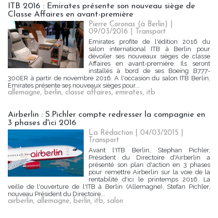
ITB 2016 : Emirates présente son nouveau siège de
Classe Affaires en avant-première
Pierre Coronas (à Berlin) |
09/03/2016
|
Transport
Emirates profite de l'édition 2016 du
salon international ITB à Berlin pour
dévoiler ses nouveaux sièges de classe
Affaires en avant-première. Ils seront
installés à bord de ses Boeing B777-
300ER à partir de novembre 2016. A l'occasion du salon ITB Berlin,
Emirates présente ses nouveaux sièges pour...
allemagne
,
berlin
,
classe affaires
,
emirates
,
itb
Airberlin : S.Pichler compte redresser la compagnie en
3 phases d'ici 2016
La Rédaction
| 04/03/2015
|
Transport
Avant l'ITB Berlin, Stephan Pichler,
Président du Directoire d'Airberlin a
présenté son plan d'action en 3 phases
pour remettre Airberlin sur la voie de la
rentabilité d'ici le printemps 2016. La
veille de l'ouverture de l'ITB à Berlin (Allemagne), Stefan Pichler,
nouveau Président du Directoire...
airberlin
,
allemagne
,
berlin
,
itb
,
salon