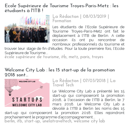
Ecole Supérieure de Tourisme Troyes-Paris-Metz : les
étudiants à l'ITB !
La Rédaction
| 08/03/2019
|
Formation
Les étudiants de l'Ecole Supérieure de
Tourisme Troyes-Paris-Metz ont fait le
déplacement à l'ITB de Berlin. A cette
occasion ils ont pu rencontrer de
nombreux professionnels du tourisme et
trouver leur stage de fin d'études. Pour la toute première fois, l’Ecole
Supérieure de Tourisme...
école supérieure de tourisme
,
itb
,
metz
,
paris
,
troyes
Welcome City Lab : les 15 start-up de la promotion
2018 sont...
La Rédaction
| 07/03/2018
|
La
Travel Tech
Le Welcome City Lab a présenté les 15
start-up qui composeront la promotion
2018, à l'occasion de l'ITB à Berlin, le 7
mars 2018. Le Welcome City Lab a
dévoilé à l'ITB à Berlin les noms des 15
start-up qui composeront la promotion 2018. Elles rejoindront
prochainement le programme d’accompagnement...
berlin
,
itb
,
start-up
,
unelatraveltech
,
welcome city lab