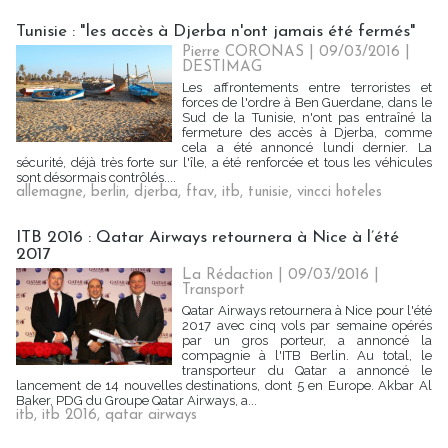
Tunisie : "les accès à Djerba n'ont jamais été fermés"
Pierre CORONAS | 09/03/2016
|
DESTIMAG
Les affrontements entre terroristes et
forces de l'ordre à Ben Guerdane, dans le
Sud de la Tunisie, n'ont pas entraîné la
fermeture des accès à Djerba, comme
cela a été annoncé lundi dernier. La
sécurité, déjà très forte sur l'île, a été renforcée et tous les véhicules
sont désormais contrôlés....
allemagne
,
berlin
,
djerba
,
ftav
,
itb
,
tunisie
,
vincci hoteles
ITB 2016 : Qatar Airways retournera à Nice à l’été
2017
La Rédaction
| 09/03/2016
|
Transport
Qatar Airways retournera à Nice pour l'été
2017 avec cinq vols par semaine opérés
par un gros porteur, a annoncé la
compagnie à l'ITB Berlin. Au total, le
transporteur du Qatar a annoncé le
lancement de 14 nouvelles destinations, dont 5 en Europe. Akbar Al
Baker, PDG du Groupe Qatar Airways, a...
itb
,
itb 2016
,
qatar airways