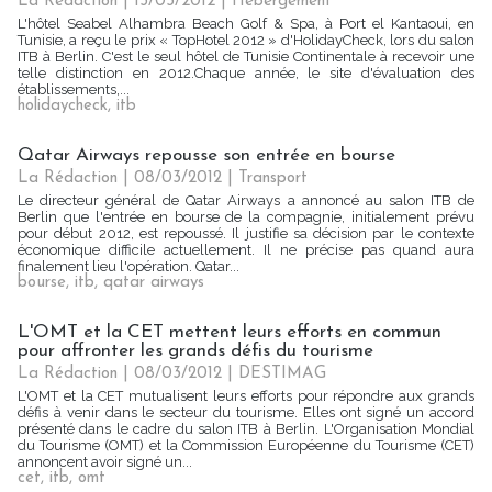
La Rédaction
| 13/03/2012
|
Hébergement
L'hôtel Seabel Alhambra Beach Golf & Spa, à Port el Kantaoui, en
Tunisie, a reçu le prix « TopHotel 2012 » d'HolidayCheck, lors du salon
ITB à Berlin. C'est le seul hôtel de Tunisie Continentale à recevoir une
telle distinction en 2012.Chaque année, le site d'évaluation des
établissements,...
holidaycheck
,
itb
Qatar Airways repousse son entrée en bourse
La Rédaction
| 08/03/2012
|
Transport
Le directeur général de Qatar Airways a annoncé au salon ITB de
Berlin que l'entrée en bourse de la compagnie, initialement prévu
pour début 2012, est repoussé. Il justifie sa décision par le contexte
économique difficile actuellement. Il ne précise pas quand aura
finalement lieu l'opération. Qatar...
bourse
,
itb
,
qatar airways
L'OMT et la CET mettent leurs efforts en commun
pour affronter les grands défis du tourisme
La Rédaction
| 08/03/2012
|
DESTIMAG
L'OMT et la CET mutualisent leurs efforts pour répondre aux grands
défis à venir dans le secteur du tourisme. Elles ont signé un accord
présenté dans le cadre du salon ITB à Berlin. L'Organisation Mondial
du Tourisme (OMT) et la Commission Européenne du Tourisme (CET)
annoncent avoir signé un...
cet
,
itb
,
omt