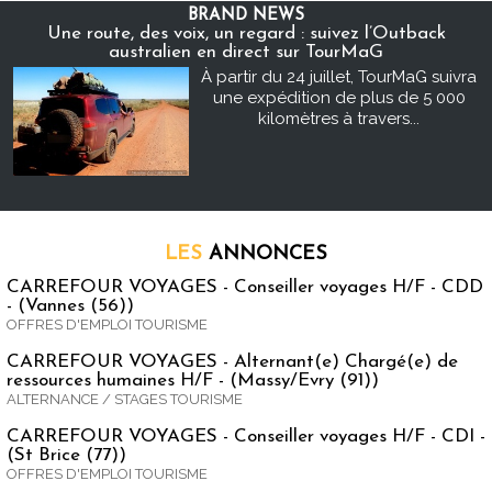
BRAND NEWS
Une route, des voix, un regard : suivez l’Outback
australien en direct sur TourMaG
À partir du 24 juillet, TourMaG suivra
une expédition de plus de 5 000
kilomètres à travers...
LES
ANNONCES
CARREFOUR VOYAGES - Conseiller voyages H/F - CDD
- (Vannes (56))
OFFRES D'EMPLOI TOURISME
CARREFOUR VOYAGES - Alternant(e) Chargé(e) de
ressources humaines H/F - (Massy/Evry (91))
ALTERNANCE / STAGES TOURISME
CARREFOUR VOYAGES - Conseiller voyages H/F - CDI -
(St Brice (77))
OFFRES D'EMPLOI TOURISME