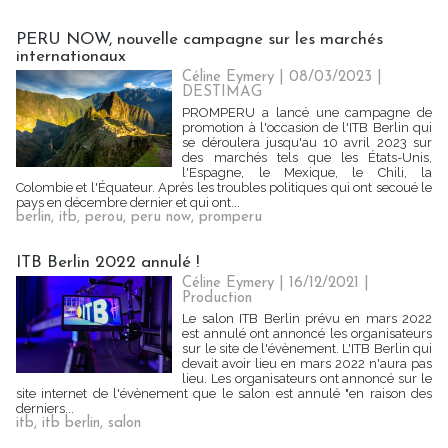
PERU NOW, nouvelle campagne sur les marchés
internationaux
Céline Eymery
| 08/03/2023
|
DESTIMAG
PROMPERU a lancé une campagne de
promotion à l'occasion de l'ITB Berlin qui
se déroulera jusqu'au 10 avril 2023 sur
des marchés tels que les États-Unis,
l'Espagne, le Mexique, le Chili, la
Colombie et l'Équateur. Après les troubles politiques qui ont secoué le
pays en décembre dernier et qui ont...
berlin
,
itb
,
perou
,
peru now
,
promperu
ITB Berlin 2022 annulé !
Céline Eymery
| 16/12/2021
|
Production
Le salon ITB Berlin prévu en mars 2022
est annulé ont annoncé les organisateurs
sur le site de l'évènement. L'ITB Berlin qui
devait avoir lieu en mars 2022 n'aura pas
lieu. Les organisateurs ont annoncé sur le
site internet de l'évènement que le salon est annulé "en raison des
derniers...
itb
,
itb berlin
,
salon