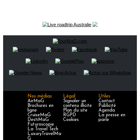
Nos médias
Légal
Utiles
AirMaG
Signaler un
Contact
Brochures en
contenu illicite
Publicité
ligne
Plan du site
Agenda
CruiseMaG
RGPD
La presse en
DestiMaG
Cookies
parle
Futuroscopie
La Travel Tech
LuxuryTravelMa
G