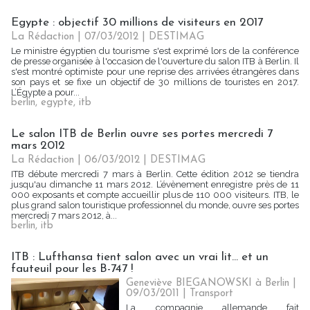
Egypte : objectif 30 millions de visiteurs en 2017
La Rédaction
| 07/03/2012
|
DESTIMAG
Le ministre égyptien du tourisme s'est exprimé lors de la conférence
de presse organisée à l'occasion de l'ouverture du salon ITB à Berlin. Il
s'est montré optimiste pour une reprise des arrivées étrangères dans
son pays et se fixe un objectif de 30 millions de touristes en 2017.
L’Égypte a pour...
berlin
,
egypte
,
itb
Le salon ITB de Berlin ouvre ses portes mercredi 7
mars 2012
La Rédaction
| 06/03/2012
|
DESTIMAG
ITB débute mercredi 7 mars à Berlin. Cette édition 2012 se tiendra
jusqu'au dimanche 11 mars 2012. L’évènement enregistre près de 11
000 exposants et compte accueillir plus de 110 000 visiteurs. ITB, le
plus grand salon touristique professionnel du monde, ouvre ses portes
mercredi 7 mars 2012, à...
berlin
,
itb
ITB : Lufthansa tient salon avec un vrai lit... et un
fauteuil pour les B-747 !
Geneviève BIEGANOWSKI à Berlin |
09/03/2011
|
Transport
La compagnie allemande fait