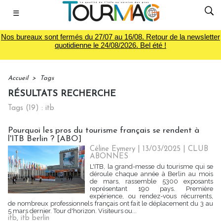
☰
Nos bureaux sont fermés du 27/07 au 16/08. Retour de la newsletter
quotidienne le 24/08/2026. Bel été !
Accueil
>
Tags
RÉSULTATS RECHERCHE
Tags (19) : itb
Pourquoi les pros du tourisme français se rendent à
l'ITB Berlin ? [ABO]
Céline Eymery
| 13/03/2025
|
CLUB
ABONNES
L'ITB, la grand-messe du tourisme qui se
déroule chaque année à Berlin au mois
de mars, rassemble 5300 exposants
représentant 190 pays. Première
expérience, ou rendez-vous récurrents,
de nombreux professionnels français ont fait le déplacement du 3 au
5 mars dernier. Tour d'horizon. Visiteurs ou...
itb
,
itb berlin