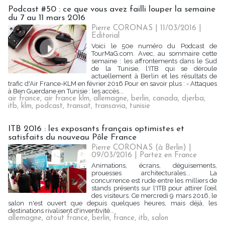
Podcast #50 : ce que vous avez failli louper la semaine
du 7 au 11 mars 2016
Pierre CORONAS | 11/03/2016
|
Editorial
Voici le 50e numéro du Podcast de
TourMaG.com. Avec, au sommaire cette
semaine : les affrontements dans le Sud
de la Tunisie, l'ITB qui se déroule
actuellement à Berlin et les résultats de
trafic d'Air France-KLM en février 2016 Pour en savoir plus : - Attaques
à Ben Guerdane en Tunisie : les accès...
air france
,
air france klm
,
allemagne
,
berlin
,
canada
,
djerba
,
itb
,
klm
,
podcast
,
transat
,
transavia
,
tunisie
ITB 2016 : les exposants français optimistes et
satisfaits du nouveau Pôle France
Pierre CORONAS (à Berlin) |
09/03/2016
|
Partez en France
Animations, écrans, déguisements,
prouesses architecturales... La
concurrence est rude entre les milliers de
stands présents sur l'ITB pour attirer l’œil
des visiteurs. Ce mercredi 9 mars 2016, le
salon n'est ouvert que depuis quelques heures, mais déjà, les
destinations rivalisent d'inventivité...
allemagne
,
atout france
,
berlin
,
france
,
itb
,
salon