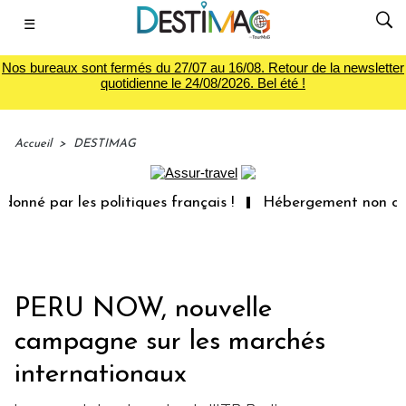
☰
Nos bureaux sont fermés du 27/07 au 16/08. Retour de la newsletter
quotidienne le 24/08/2026. Bel été !
Accueil
>
DESTIMAG
é par les politiques français !
Hébergement non conform
PERU NOW, nouvelle
campagne sur les marchés
internationaux