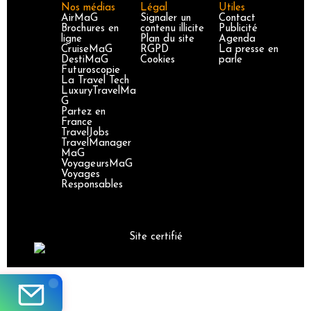
Nos médias
Légal
Utiles
AirMaG
Signaler un
Contact
Brochures en
contenu illicite
Publicité
ligne
Plan du site
Agenda
CruiseMaG
RGPD
La presse en
DestiMaG
Cookies
parle
Futuroscopie
La Travel Tech
LuxuryTravelMa
G
Partez en
France
TravelJobs
TravelManager
MaG
VoyageursMaG
Voyages
Responsables
Site certifié