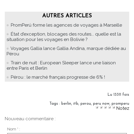
AUTRES ARTICLES
PromPerú forme les agences de voyages à Marseille
État d’exception, blocages des routes... quelle est la
situation pour les voyages en Bolivie ?
Voyages Gallia lance Gallia Andina, marque dédiée au
Pérou
Train de nuit : European Sleeper lance une liaison
entre Paris et Berlin
Pérou : le marché français progresse de 6% !
Lu 13311 fois
Tags
:
berlin
,
itb
,
perou
,
peru now
,
promperu
Notez
Nouveau commentaire :
Nom * :