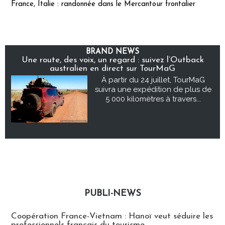
France, Italie : randonnée dans le Mercantour frontalier
BRAND NEWS
Une route, des voix, un regard : suivez l’Outback
australien en direct sur TourMaG
À partir du 24 juillet, TourMaG
suivra une expédition de plus de
5 000 kilomètres à travers...
PUBLI-NEWS
Publi-news
Coopération France-Vietnam : Hanoï veut séduire les
professionnels français du tourisme