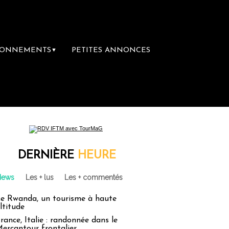
BONNEMENTS
PETITES ANNONCES
▼
ière librairie du voyage
Le groupe Sainte
DERNIÈRE
HEURE
News
Les + lus
Les + commentés
e Rwanda, un tourisme à haute
ltitude
rance, Italie : randonnée dans le
ercantour frontalier