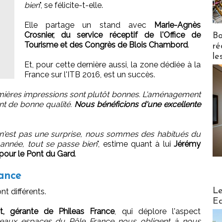
bien
", se félicite-t-elle.
Elle partage un stand avec
Marie-Agnès
Crosnier, du service réceptif de l'Office de
Bo
Tourisme et des Congrès de Blois Chambord
.
ré
le
Et, pour cette dernière aussi, la zone dédiée à la
France sur l'ITB 2016, est un succès.
emières impressions sont plutôt bonnes. L'aménagement
nt de bonne qualité.
Nous bénéficions d'une excellente
n'est pas une surprise, nous sommes des habitués du
année, tout se passe bien
", estime quant à lui
Jérémy
pour le Pont du Gard
.
ance
Distribu
Le
nt différents.
Ed
t, gérante de Phileas France
, qui déplore l'aspect
eaux espaces du Pôle France nous obligent à nous