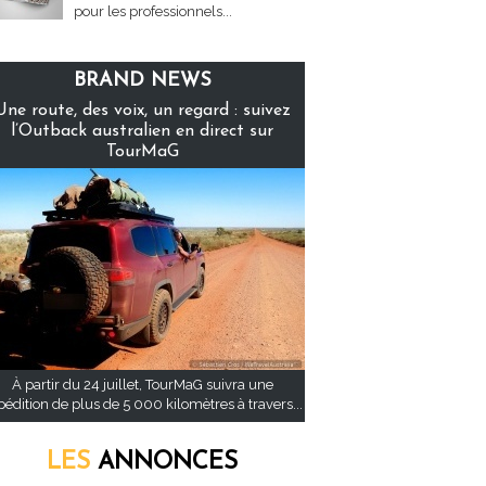
pour les professionnels...
BRAND NEWS
Une route, des voix, un regard : suivez
l’Outback australien en direct sur
TourMaG
À partir du 24 juillet, TourMaG suivra une
pédition de plus de 5 000 kilomètres à travers...
LES
ANNONCES