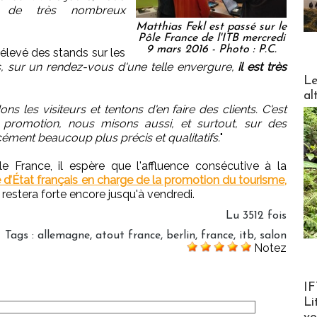
 de très nombreux
Matthias Fekl est passé sur le
Pôle France de l'ITB mercredi
9 mars 2016 - Photo : P.C.
t élevé des stands sur les
rs, sur un rendez-vous d'une telle envergure,
il est très
DESTI
Le
al
s les visiteurs et tentons d'en faire des clients. C'est
 promotion, nous misons aussi, et surtout, sur des
ément beaucoup plus précis et qualitatifs.
"
France, il espère que l'affluence consécutive à la
e d’État français en charge de la promotion du tourisme,
restera forte encore jusqu'à vendredi.
Lu 3512 fois
Tags
:
allemagne
,
atout france
,
berlin
,
france
,
itb
,
salon
Notez
Product
IF
Li