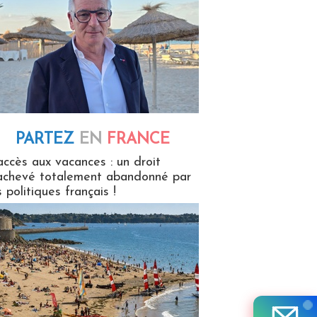
PARTEZ
EN
FRANCE
 en France
accès aux vacances : un droit
achevé totalement abandonné par
s politiques français !