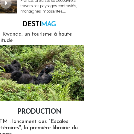
France, la Suisse se découvre à
travers ses paysages contrastés,
montagnes imposantes,...
DESTI
MAG
MAG
 Rwanda, un tourisme à haute
titude
PRODUCTION
ion
TM : lancement des "Escales
ttéraires", la première librairie du