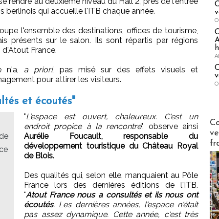
ut se rendre au deuxième niveau du Hall 2, près de l'entrée
C
 berlinois qui accueille l'ITB chaque année.
v
O
oupe l'ensemble des destinations, offices de tourisme,
ais présents sur le salon. Ils sont répartis par régions
A
h
 d'Atout France.
A
C
e n'a,
a priori
, pas misé sur des effets visuels et
v
gement pour attirer les visiteurs.
O
ltés et écoutés"
"
L'espace est ouvert, chaleureux. C'est un
Publi-n
Co
endroit propice à la rencontre
", observe ainsi
ve
 de
Aurélie Foucault, responsable du
fr
développement touristique du Château Royal
ace
de Blois.
Des qualités qui, selon elle, manquaient au Pôle
France lors des dernières éditions de l'ITB.
"
Atout France nous a consultés et ils nous ont
écoutés
. Les dernières années, l'espace n'était
pas assez dynamique. Cette année, c'est très