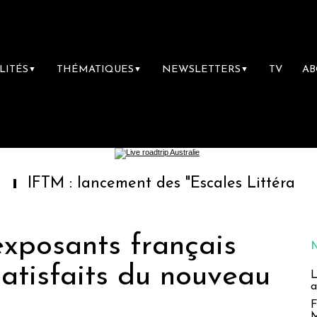
LITÉS
THÉMATIQUES
NEWSLETTERS
TV
A
▼
▼
▼
 lancement des "Escales Littéraires", la prem
 exposants français
satisfaits du nouveau
L
a
F
M