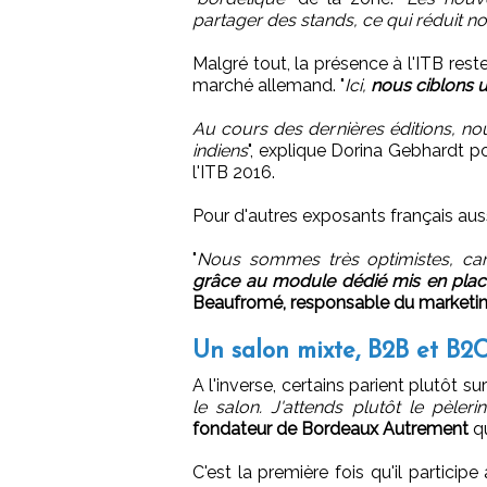
partager des stands, ce qui réduit notr
Malgré tout, la présence à l'ITB res
marché allemand. "
Ici,
nous ciblons u
Au cours des dernières éditions, n
indiens
", explique Dorina Gebhardt 
l'ITB 2016.
Pour d'autres exposants français aussi
"
Nous sommes très optimistes, c
grâce au module dédié mis en plac
Beaufromé, responsable du marketing
Un salon mixte, B2B et B2
A l'inverse, certains parient plutôt su
le salon. J'attends plutôt le pèleri
fondateur de Bordeaux Autrement
qu
C'est la première fois qu'il participe 