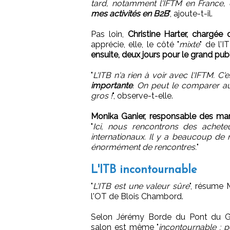
tard, notamment l'IFTM en France,
mes activités en B2B
", ajoute-t-il.
Pas loin,
Christine Harter, chargée
apprécie, elle, le côté "
mixte
" de l'
ensuite, deux jours pour le grand publ
"
L'ITB n'a rien à voir avec l'IFTM. C
importante
. On peut le comparer a
gros !
", observe-t-elle.
Monika Ganier, responsable des m
"
Ici, nous rencontrons des achet
internationaux. Il y a beaucoup de
énormément de rencontres.
"
L'ITB incontournable
"
L'ITB est une valeur sûre
", résume 
l'OT de Blois Chambord.
Selon Jérémy Borde du Pont du Ga
salon est même "
incontournable : p