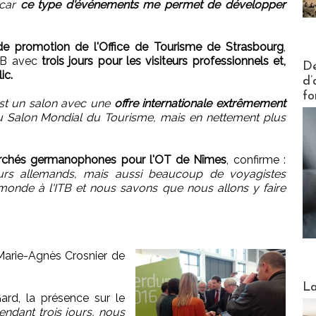
 car
ce type d'événements me permet de développer
 de promotion de l'Office de Tourisme de Strasbourg
,
ITB avec
trois jours pour les visiteurs professionnels et,
Actus V
De
ic.
d’
fo
'est un salon avec une
offre internationale extrêmement
u Salon Mondial du Tourisme, mais en nettement plus
archés germanophones pour l'OT de Nîmes
, confirme :
eurs allemands, mais aussi beaucoup de voyagistes
 monde à l'ITB et nous savons que nous allons y faire
Marie-Agnès Crosnier de
Webinai
La
rd, la présence sur le
endant trois jours, nous