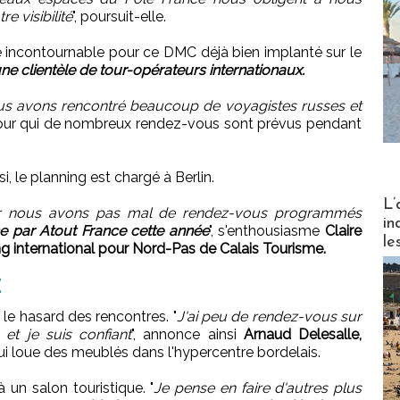
e visibilité
", poursuit-elle.
te incontournable pour ce DMC déjà bien implanté sur le
ne clientèle de tour-opérateurs internationaux.
ous avons rencontré beaucoup de voyagistes russes et
pour qui de nombreux rendez-vous sont prévus pendant
, le planning est chargé à Berlin.
Partez
L’
ar nous avons pas mal de rendez-vous programmés
in
e par Atout France cette année
", s'enthousiasme
Claire
le
 international pour Nord-Pas de Calais Tourisme.
C
r le hasard des rencontres. "
J'ai peu de rendez-vous sur
n et je suis confiant
", annonce ainsi
Arnaud Delesalle,
i loue des meublés dans l'hypercentre bordelais.
à un salon touristique. "
Je pense en faire d'autres plus