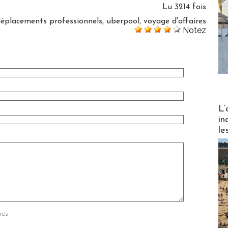
Lu 3214 fois
éplacements professionnels
,
uberpool
,
voyage d'affaires
Notez
Partez
L’
in
le
res