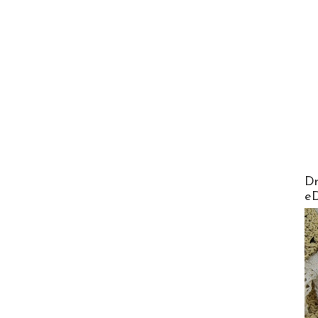
AirMa
Dr
e