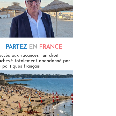
PARTEZ
EN
FRANCE
 en France
accès aux vacances : un droit
achevé totalement abandonné par
s politiques français !