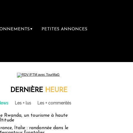
BONNEMENTS
PETITES ANNONCES
▼
e rachète Eden Tour
L’accès aux vacances 
DERNIÈRE
HEURE
News
Les + lus
Les + commentés
e Rwanda, un tourisme à haute
ltitude
rance, Italie : randonnée dans le
ercantour frontalier