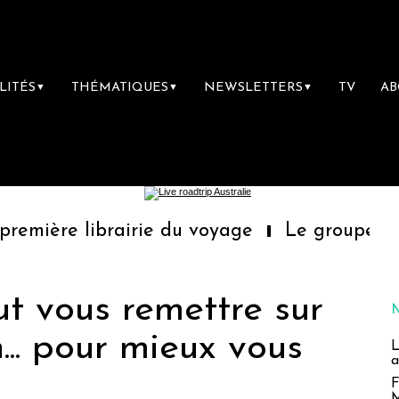
LITÉS
THÉMATIQUES
NEWSLETTERS
TV
A
▼
▼
▼
ibrairie du voyage
Le groupe Sainte-Clair
 vous remettre sur
... pour mieux vous
L
a
F
M