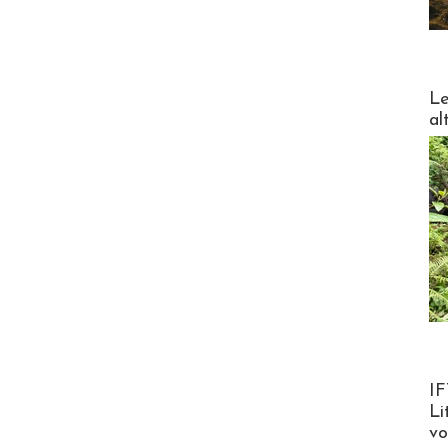
DESTI
Le
al
Product
IF
Li
v