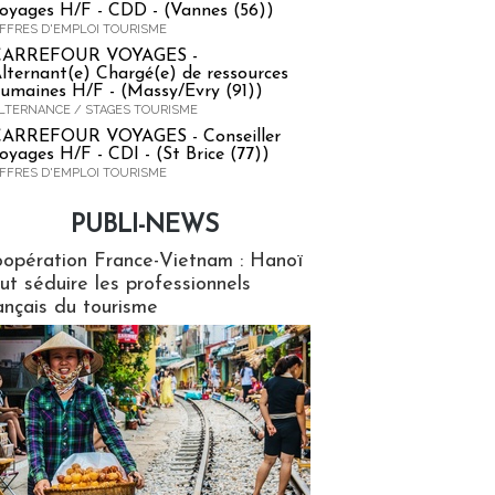
oyages H/F - CDD - (Vannes (56))
FFRES D'EMPLOI TOURISME
CARREFOUR VOYAGES -
lternant(e) Chargé(e) de ressources
umaines H/F - (Massy/Evry (91))
LTERNANCE / STAGES TOURISME
ARREFOUR VOYAGES - Conseiller
oyages H/F - CDI - (St Brice (77))
FFRES D'EMPLOI TOURISME
PUBLI-NEWS
ews
opération France-Vietnam : Hanoï
ut séduire les professionnels
ançais du tourisme