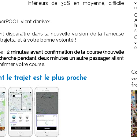
inférieurs de 30% en moyenne, difficile
v
O
A
erPOOL vient d’arriver...
h
A
nt disparaître dans la nouvelle version de la fameuse
C
trajets… et à votre bonne volonté !
v
O
s :
2 minutes avant confirmation de la course (nouvelle
recherche pendant deux minutes un autre passager
allant
firmer votre course.
Publi-n
Co
 le trajet est le plus proche
ve
fr