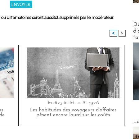
x ou diffamatoires seront aussitôt supprimés par le modérateur.
Actus V
De
d’
<
>
fo
Jeudi 23 Juillet 2026 - 19:26
as
Les habitudes des voyageurs d'affaires
de
pèsent encore lourd sur les coûts
Webinai
La