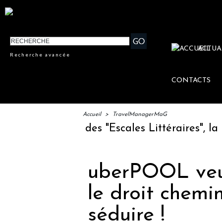
ACTUA
Recherche avancée
CONTACTS
Accueil
>
TravelManagerMaG
ement des "Escales Littéraires", la première l
uberPOOL veut
le droit chemin
séduire !