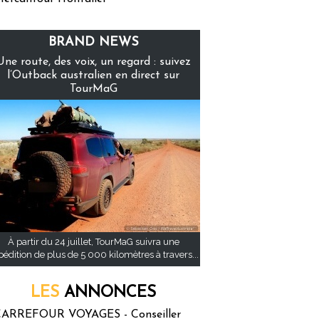
BRAND NEWS
Une route, des voix, un regard : suivez
l’Outback australien en direct sur
TourMaG
À partir du 24 juillet, TourMaG suivra une
pédition de plus de 5 000 kilomètres à travers...
LES
ANNONCES
ARREFOUR VOYAGES - Conseiller