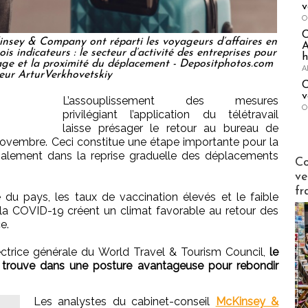
v
O
insey & Company ont réparti les voyageurs d’affaires en
A
is indicateurs : le secteur d’activité des entreprises pour
h
oyage et la proximité du déplacement - Depositphotos.com
A
eur ArturVerkhovetskiy
C
v
L’assouplissement des mesures
O
privilégiant l’application du télétravail
laisse présager le retour au bureau de
ovembre. Ceci constitue une étape importante pour la
 également dans la reprise graduelle des déplacements
Publi-n
Co
ve
fr
 du pays, les taux de vaccination élevés et le faible
 la COVID-19 créent un climat favorable au retour des
e.
ectrice générale du World Travel & Tourism Council,
le
 trouve dans une posture avantageuse pour rebondir
Les analystes du cabinet-conseil
McKinsey &