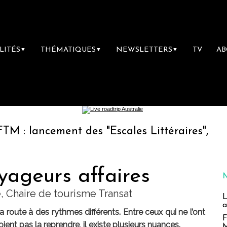
LITÉS
THÉMATIQUES
NEWSLETTERS
TV
A
▼
▼
▼
cement des "Escales Littéraires", la première
oyageurs affaires
, Chaire de tourisme Transat
L
a
a route à des rythmes différents. Entre ceux qui ne l’ont
F
oient pas la reprendre, il existe plusieurs nuances.
M