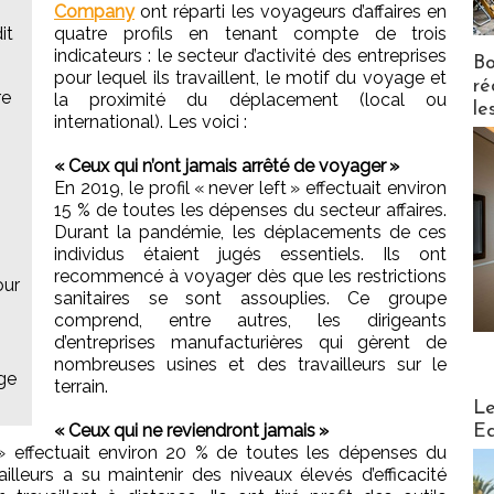
Company
ont réparti les voyageurs d’affaires en
it
quatre profils en tenant compte de trois
indicateurs : le secteur d’activité des entreprises
Bo
pour lequel ils travaillent, le motif du voyage et
ré
re
la proximité du déplacement (local ou
le
international). Les voici :
« Ceux qui n’ont jamais arrêté de voyager »
En 2019, le profil « never left » effectuait environ
15 % de toutes les dépenses du secteur affaires.
Durant la pandémie, les déplacements de ces
individus étaient jugés essentiels. Ils ont
recommencé à voyager dès que les restrictions
our
sanitaires se sont assouplies. Ce groupe
comprend, entre autres, les dirigeants
d’entreprises manufacturières qui gèrent de
nombreuses usines et des travailleurs sur le
ge
terrain.
Distribu
Le
« Ceux qui ne reviendront jamais »
Ed
g » effectuait environ 20 % de toutes les dépenses du
illeurs a su maintenir des niveaux élevés d’efficacité