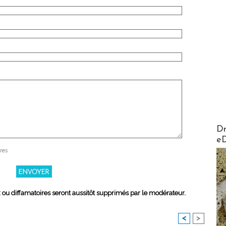
AirMa
Dr
e
res
x ou diffamatoires seront aussitôt supprimés par le modérateur.
<
>