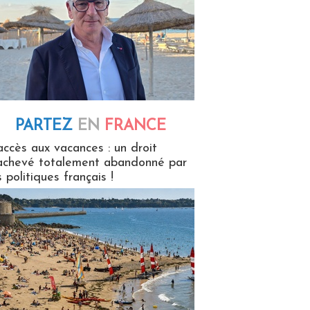
PARTEZ
EN
FRANCE
 en France
accès aux vacances : un droit
achevé totalement abandonné par
s politiques français !