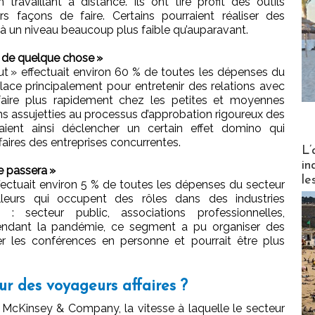
ravaillant à distance. Ils ont tiré profit des outils
s façons de faire. Certains pourraient réaliser des
s à un niveau beaucoup plus faible qu’auparavant.
é de quelque chose »
 out » effectuait environ 60 % de toutes les dépenses du
lace principalement pour entretenir des relations avec
 faire plus rapidement chez les petites et moyennes
ins assujetties au processus d’approbation rigoureux des
ient ainsi déclencher un certain effet domino qui
faires des entreprises concurrentes.
Partez
L’
in
e passera »
le
effectuait environ 5 % de toutes les dépenses du secteur
illeurs qui occupent des rôles dans des industries
s : secteur public, associations professionnelles,
 Pendant la pandémie, ce segment a pu organiser des
r les conférences en personne et pourrait être plus
ur des voyageurs affaires ?
 McKinsey & Company, la vitesse à laquelle le secteur