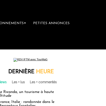
BONNEMENTS
PETITES ANNONCES
▼
 librairie du voyage
Le groupe Sainte-Cla
DERNIÈRE
HEURE
News
Les + lus
Les + commentés
e Rwanda, un tourisme à haute
ltitude
rance, Italie : randonnée dans le
ercantour frontalier