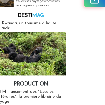
travers ses paysages contrastés,
montagnes imposantes,...
DESTI
MAG
MAG
 Rwanda, un tourisme à haute
titude
PRODUCTION
ion
TM : lancement des "Escales
ttéraires", la première librairie du
oyage