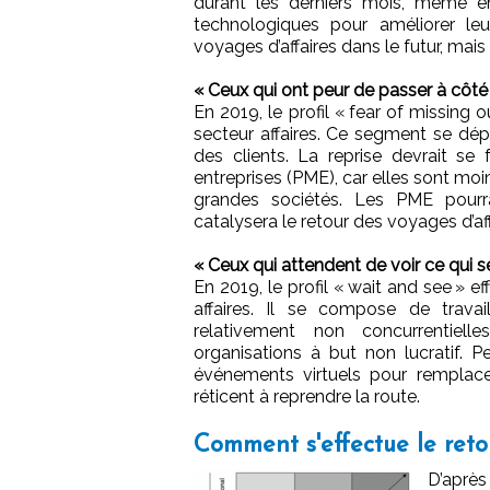
durant les derniers mois, même en t
technologiques pour améliorer leur
voyages d’affaires dans le futur, mai
« Ceux qui ont peur de passer à côt
En 2019, le profil « fear of missing
secteur affaires. Ce segment se dép
des clients. La reprise devrait se
entreprises (PME), car elles sont mo
grandes sociétés. Les PME pourra
catalysera le retour des voyages d’af
« Ceux qui attendent de voir ce qui s
En 2019, le profil « wait and see » 
affaires. Il se compose de trava
relativement non concurrentielle
organisations à but non lucratif.
événements virtuels pour remplace
réticent à reprendre la route.
Comment s'effectue le reto
D’après