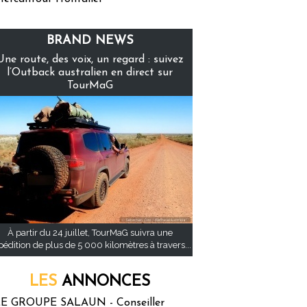
BRAND NEWS
Une route, des voix, un regard : suivez
l’Outback australien en direct sur
TourMaG
À partir du 24 juillet, TourMaG suivra une
pédition de plus de 5 000 kilomètres à travers...
LES
ANNONCES
E GROUPE SALAUN - Conseiller