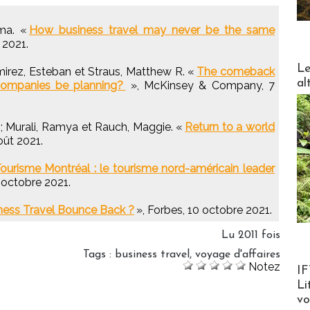
mma. «
How business travel may never be the same
 2021.
DESTI
Le
amirez, Esteban et Straus, Matthew R. «
The comeback
al
companies be planning?
», McKinsey & Company, 7
.; Murali, Ramya et Rauch, Maggie. «
Return to a world
oût 2021.
urisme Montréal : le tourisme nord-américain leader
 octobre 2021.
ness Travel Bounce Back ?
», Forbes, 10 octobre 2021.
Lu 2011 fois
Tags
:
business travel
,
voyage d'affaires
Product
Notez
IF
Li
v