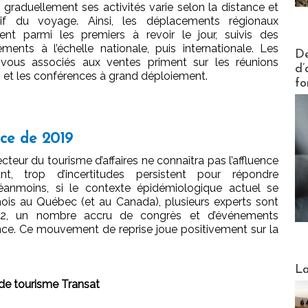
 graduellement ses activités varie selon la distance et
if du voyage. Ainsi, les déplacements régionaux
ivent parmi les premiers à revoir le jour, suivis des
ments à l’échelle nationale, puis internationale. Les
Actus V
De
-vous associés aux ventes priment sur les réunions
d’
s et les conférences à grand déploiement.
fo
nce de 2019
ecteur du tourisme d’affaires ne connaîtra pas l’affluence
 trop d’incertitudes persistent pour répondre
éanmoins, si le contexte épidémiologique actuel se
ois au Québec (et au Canada), plusieurs experts sont
022, un nombre accru de congrès et d’événements
ence. Ce mouvement de reprise joue positivement sur la
Webinai
La
 de tourisme Transat