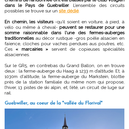
chemins de randonnée ont été balisés par le Club Vosgien
dans le Pays de Guebwiller
. L’ensemble des circuits
possibles se trouve sur un
site dédié
.
En chemin, les visiteurs
-qu'il soient en voiture, à pied, à
vélo ou même à cheval-
peuvent se restaurer pour une
somme raisonnable dans l'une des fermes-auberges
traditionnelles
au décor rustique -gros poêle alsacien en
faïence, cloches pour vaches pendues aus poutres, etc.
Ces
« marcairies »
servent de copieuses spécialités
alsaciennes.
Sur le GR5, en contrebas du Grand Ballon, on en trouve
deux : la ferme-auberge du Haag à 1233 m d’altitude. Et, à
1030m d'altitude, la ferme-auberge du Markstein, blottie
près de la station familiale du même nom qui propose,
l’hiver, 13 pistes de ski alpin, et, l’été, un circuit de luge sur
rail.
Guebwiller, au coeur de la "vallée du Florival"