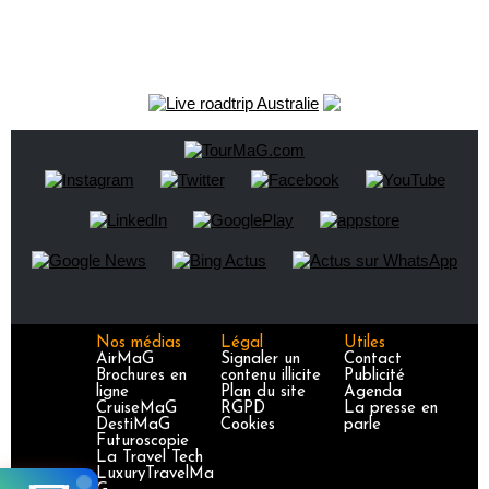
Nos médias
Légal
Utiles
AirMaG
Signaler un
Contact
Brochures en
contenu illicite
Publicité
ligne
Plan du site
Agenda
CruiseMaG
RGPD
La presse en
DestiMaG
Cookies
parle
Futuroscopie
La Travel Tech
LuxuryTravelMa