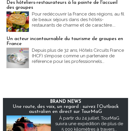
Des hôteliers-restaurateurs à la pointe de l'accueil
des groupes
Pour redécouvrir la France des régions, au fil
de beaux séjours dans des hôtels-
restaurants de charme et de caractère....
Un acteur incontournable du tourisme de groupes en
France
Depuis plus de 32 ans, Hôtels Circuits France
(HCF) s’impose comme un partenaire de
référence pour les professionnels...
BRAND NEWS
Une route, des voix, un regard : suivez l’Outback
australien en direct sur TourMaG
À partir du 24 juillet, TourMaG
suivra une expédition de plus de
5 000 kilomètres à travers...