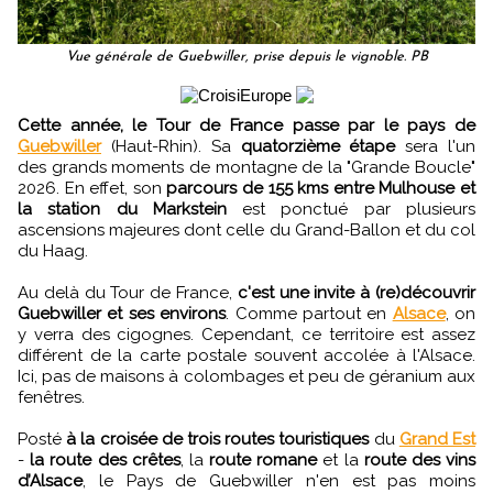
Vue générale de Guebwiller, prise depuis le vignoble. PB
Cette année, le Tour de France passe par le pays de
Guebwiller
(Haut-Rhin). Sa
quatorzième étape
sera l'un
des grands moments de montagne de la "Grande Boucle"
2026. En effet, son
parcours de 155 kms entre Mulhouse et
la station du Markstein
est ponctué par plusieurs
ascensions majeures dont celle du Grand-Ballon et du col
du Haag.
Au delà du Tour de France,
c'est une invite à (re)découvrir
Guebwiller et ses environs
. Comme partout en
Alsace
, on
y verra des cigognes. Cependant, ce territoire est assez
différent de la carte postale souvent accolée à l'Alsace.
Ici, pas de maisons à colombages et peu de géranium aux
fenêtres.
Posté
à la croisée de trois routes touristiques
du
Grand Est
-
la route des crêtes
, la
route romane
et la
route des vins
d’Alsace
, le Pays de Guebwiller n'en est pas moins