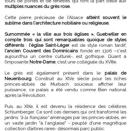
tours de portes et de fenêtres qui font la part belle aux
multiples nuances du grès rose.
Cette pierre précieuse de l'Alsace
atteint souvent le
sublime dans l'architecture nobiliaire ou religieuse.
Surnommée « la ville aux trois églises », Guebwiller en
compte trois qui sont remarquables quoique de styles
différents
:
l'église Saint-Léger
est de style roman tardif;
l'ancien Couvent des Dominicains
fondé en 1306 –c'est
aujourd’hui un centre culturel-, est gothique. Quant à
l’imposante
Notre-Dame
, c’est une collégiale du XVIIIe.
Le grès est également présent dans le
palais de
Neuenbourg
. Construit au XIVe siècle pour les riches
princes-abbés de Murbach soucieux afficher leur
puissance, ce palais a été vendu comme Bien national
après la Révolution.
Puis, au XIXe, il est devenu la résidence des célèbres
Schlumberger. Ce sont ces derniers qui ont transformé les
jardins
"à la française"
aménagés par les princes-abbés, en
un vaste jardin "à l'anglaise" - peuplé d'une magnifique
collection d’arbres rares- désormais parc public.