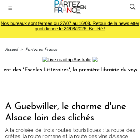
☰
Nos bureaux sont fermés du 27/07 au 16/08. Retour de la newsletter
quotidienne le 24/08/2026. Bel été !
Accueil
>
Partez en France
Littéraires", la première librairie du voyage
Le groupe 
A Guebwiller, le charme d'une
Alsace loin des clichés
A la croisée de trois routes touristiques : la route des
crêtes, la route romane et la route des vins d’Alsace