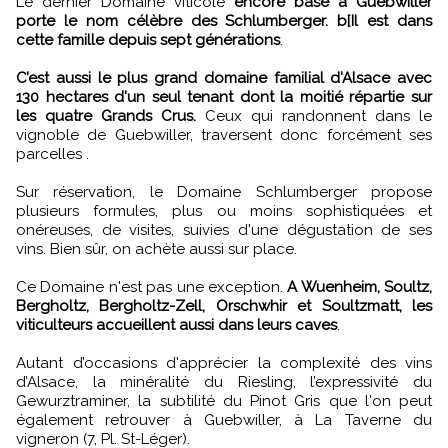
Le dernier Domaine viticole
encore basé à Guebwiller
porte le nom célèbre des Schlumberger. b[Il est dans
cette famille depuis sept générations
.
C’est aussi le plus grand domaine familial d'Alsace avec
130 hectares d'un seul tenant dont la moitié répartie sur
les quatre Grands Crus.
Ceux qui randonnent dans le
vignoble de Guebwiller, traversent donc forcément ses
parcelles .
Sur réservation, le Domaine Schlumberger propose
plusieurs formules, plus ou moins sophistiquées et
onéreuses, de visites, suivies d'une dégustation de ses
vins. Bien sûr, on achète aussi sur place.
Ce Domaine n'est pas une exception.
A Wuenheim, Soultz,
Bergholtz, Bergholtz-Zell, Orschwhir et Soultzmatt, les
viticulteurs accueillent aussi dans leurs caves
.
Autant d’occasions d'apprécier la complexité des vins
d’Alsace, la minéralité du Riesling, l’expressivité du
Gewurztraminer, la subtilité du Pinot Gris que l'on peut
également retrouver à Guebwiller, à La Taverne du
vigneron (7, Pl. St-Léger).