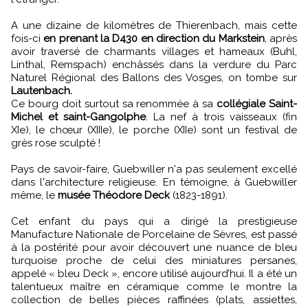
A une dizaine de kilomètres de Thierenbach, mais cette
fois-ci
en prenant la D430 en direction du Markstein
, après
avoir traversé de charmants villages et hameaux (Buhl,
Linthal, Remspach) enchâssés dans la verdure du Parc
Naturel Régional des Ballons des Vosges, on tombe sur
Lautenbach.
Ce bourg doit surtout sa renommée à sa
collégiale Saint-
Michel et saint-Gangolphe
. La nef à trois vaisseaux (fin
XIe), le chœur (XIIIe), le porche (XIIe) sont un festival de
grès rose sculpté !
Pays de savoir-faire, Guebwiller n'a pas seulement excellé
dans l'architecture religieuse. En témoigne, à Guebwiller
même, le
musée Théodore Deck
(1823-1891).
Cet enfant du pays qui a dirigé la prestigieuse
Manufacture Nationale de Porcelaine de Sèvres, est passé
à la postérité pour avoir découvert une nuance de bleu
turquoise proche de celui des miniatures persanes,
appelé « bleu Deck », encore utilisé aujourd’hui. Il a été un
talentueux maître en céramique comme le montre la
collection de belles pièces raffinées (plats, assiettes,