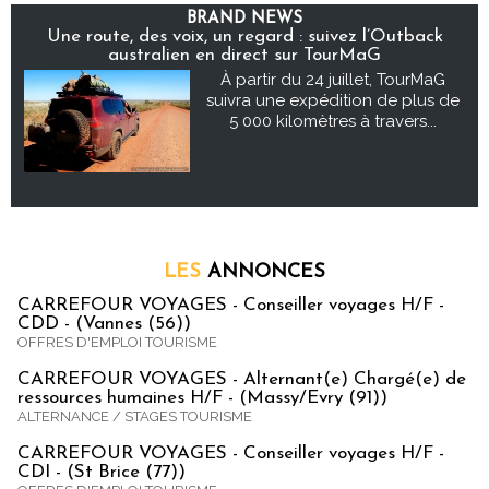
BRAND NEWS
Une route, des voix, un regard : suivez l’Outback
australien en direct sur TourMaG
À partir du 24 juillet, TourMaG
suivra une expédition de plus de
5 000 kilomètres à travers...
LES
ANNONCES
CARREFOUR VOYAGES - Conseiller voyages H/F -
CDD - (Vannes (56))
OFFRES D'EMPLOI TOURISME
CARREFOUR VOYAGES - Alternant(e) Chargé(e) de
ressources humaines H/F - (Massy/Evry (91))
ALTERNANCE / STAGES TOURISME
CARREFOUR VOYAGES - Conseiller voyages H/F -
CDI - (St Brice (77))