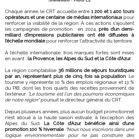
l'évènement - Photo CE
Chaque année, le CRT accueille entre
1 200 et 1 400 tours
opérateurs et une centaine de médias internationaux
pour
renforcer la visibilité de la région. A ces actions s'ajoutent
les campagnes de promotion : en 2024,
près d’un demi-
milliard d’impressions publicitaires ont été diffusées à
l’échelle mondiale
pour renforcer l'attractivité du territoire.
À l’échelle internationale, trois marques fortes sont mises
en avant :
la Provence, les Alpes du Sud et la Côte d’Azur.
La région comptabilise
36 millions de séjours touristiques
par an, représentant plus de cinq fois sa population
. Le
tourisme y représente 10 % des emplois régionaux et 13 %
du PIB, dont les trois quarts des recettes proviennent de
l’extérieur.
"Le tourisme est l'un des poumons économiques
de notre région"
poursuit le directeur général du CRT.
Depuis plusieurs années, plus aucun budget promotionnel
n’est alloué à la haute saison estivale, à l’exception des
Alpes du Sud.
La Côte d’Azur bénéficie ainsi d’une
promotion 100 % hivernale
.
"Nous nous inscrivons dans une
logique environnementale pour ne pas construire des