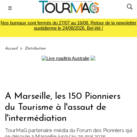
☰
Nos bureaux sont fermés du 27/07 au 16/08. Retour de la newsletter
quotidienne le 24/08/2026. Bel été !
Accueil
>
Distribution
A Marseille, les 150 Pionniers
du Tourisme à l'assaut de
l'intermédiation
TourMaG partenaire média du Forum des Pionniers qui
se déroule à Marseille jusqu'au 25 mai 2025