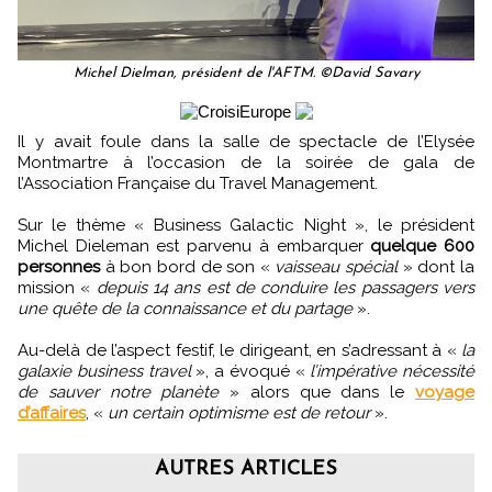
Michel Dielman, président de l'AFTM. ©David Savary
Il y avait foule dans la salle de spectacle de l’Elysée
Montmartre à l’occasion de la soirée de gala de
l’Association Française du Travel Management.
Sur le thème « Business Galactic Night », le président
Michel Dieleman est parvenu à embarquer
quelque 600
personnes
à bon bord de son «
vaisseau spécial
» dont la
mission «
depuis 14 ans est de conduire les passagers vers
une quête de la connaissance et du partage
».
Au-delà de l’aspect festif, le dirigeant, en s’adressant à «
la
galaxie business travel
», a évoqué «
l’impérative nécessité
de sauver notre planète
» alors que dans le
voyage
d’affaires
, «
un certain optimisme est de retour
».
AUTRES ARTICLES