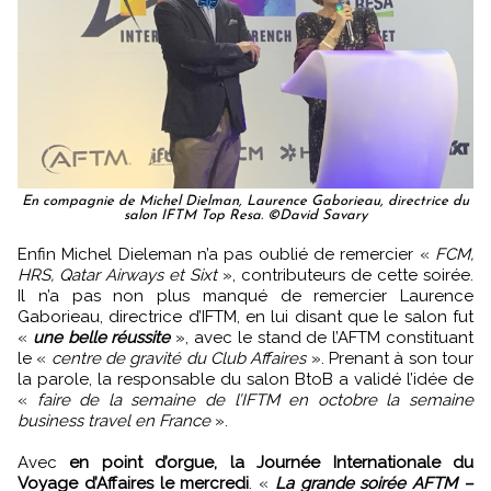
En compagnie de Michel Dielman, Laurence Gaborieau, directrice du
salon IFTM Top Resa. ©David Savary
Enfin Michel Dieleman n’a pas oublié de remercier «
FCM,
HRS, Qatar Airways et Sixt
», contributeurs de cette soirée.
Il n’a pas non plus manqué de remercier Laurence
Gaborieau, directrice d’IFTM, en lui disant que le salon fut
«
une belle réussite
», avec le stand de l’AFTM constituant
le «
centre de gravité du Club Affaires
». Prenant à son tour
la parole, la responsable du salon BtoB a validé l’idée de
«
faire de la semaine de l’IFTM en octobre la semaine
business travel en France
».
Avec
en point d’orgue, la Journée Internationale du
Voyage d’Affaires le mercredi
. «
La grande soirée AFTM –