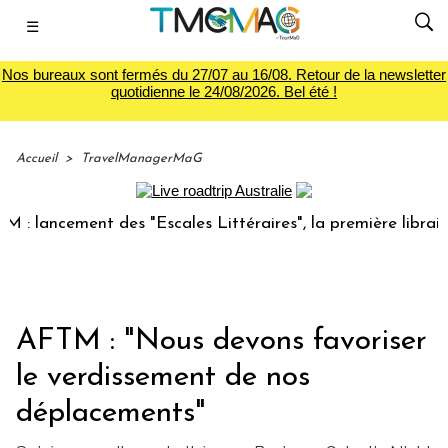
☰
Nos bureaux sont fermés du 27/07 au 16/08. Retour de la newsletter
quotidienne le 24/08/2026. Bel été !
Accueil
>
TravelManagerMaG
cement des "Escales Littéraires", la première librairie du v
AFTM : "Nous devons favoriser
le verdissement de nos
déplacements"