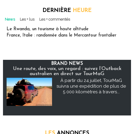
DERNIÈRE
HEURE
News
Les + lus
Les + commentés
Le Rwanda, un tourisme à haute altitude
France, Italie : randonnée dans le Mercantour frontalier
BRAND NEWS
Une route, des voix, un regard : suivez l’Outback
australien en direct sur TourMaG
À partir du 24 juillet, TourMaG
suivra une expédition de plus de
5 000 kilomètres à travers...
LES
ANNONCES