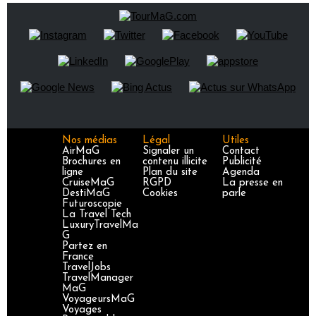
Nos médias
Légal
Utiles
AirMaG
Signaler un
Contact
Brochures en
contenu illicite
Publicité
ligne
Plan du site
Agenda
CruiseMaG
RGPD
La presse en
DestiMaG
Cookies
parle
Futuroscopie
La Travel Tech
LuxuryTravelMa
G
Partez en
France
TravelJobs
TravelManager
MaG
VoyageursMaG
Voyages