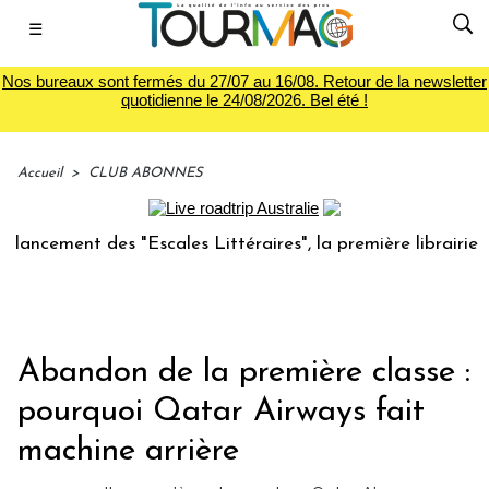
☰
Nos bureaux sont fermés du 27/07 au 16/08. Retour de la newsletter
quotidienne le 24/08/2026. Bel été !
Accueil
>
CLUB ABONNES
t des "Escales Littéraires", la première librairie du voyage
Abandon de la première classe :
pourquoi Qatar Airways fait
machine arrière