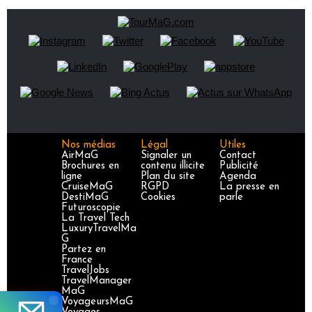
Nos médias
Légal
Utiles
AirMaG
Signaler un
Contact
Brochures en
contenu illicite
Publicité
ligne
Plan du site
Agenda
CruiseMaG
RGPD
La presse en
DestiMaG
Cookies
parle
Futuroscopie
La Travel Tech
LuxuryTravelMa
G
Partez en
France
TravelJobs
TravelManager
MaG
VoyageursMaG