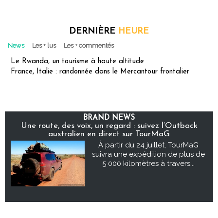
DERNIÈRE
HEURE
News
Les + lus
Les + commentés
Le Rwanda, un tourisme à haute altitude
France, Italie : randonnée dans le Mercantour frontalier
BRAND NEWS
Une route, des voix, un regard : suivez l’Outback
australien en direct sur TourMaG
À partir du 24 juillet, TourMaG
suivra une expédition de plus de
5 000 kilomètres à travers...