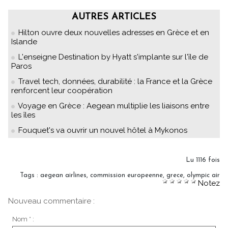
AUTRES ARTICLES
Hilton ouvre deux nouvelles adresses en Grèce et en
Islande
L'enseigne Destination by Hyatt s'implante sur l'île de
Paros
Travel tech, données, durabilité : la France et la Grèce
renforcent leur coopération
Voyage en Grèce : Aegean multiplie les liaisons entre
les îles
Fouquet's va ouvrir un nouvel hôtel à Mykonos
Lu 1116 fois
Tags
:
aegean airlines
,
commission europeenne
,
grece
,
olympic air
Notez
Nouveau commentaire :
Nom * :