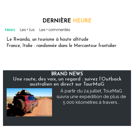
DERNIÈRE
HEURE
News
Les + lus
Les + commentés
Le Rwanda, un tourisme à haute altitude
France, Italie : randonnée dans le Mercantour frontalier
BRAND NEWS
Une route, des voix, un regard : suivez l’Outback
australien en direct sur TourMaG
À partir du 24 juillet, TourMaG
suivra une expédition de plus de
5 000 kilomètres à travers...