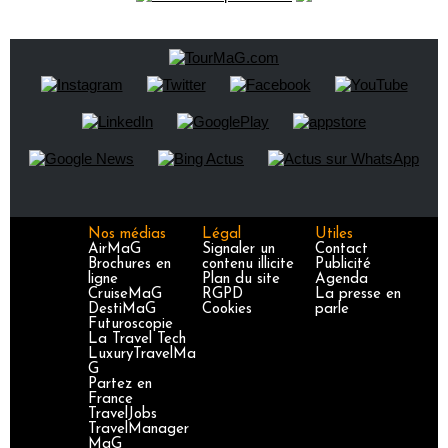
Nos médias
Légal
Utiles
AirMaG
Signaler un
Contact
Brochures en
contenu illicite
Publicité
ligne
Plan du site
Agenda
CruiseMaG
RGPD
La presse en
DestiMaG
Cookies
parle
Futuroscopie
La Travel Tech
LuxuryTravelMa
G
Partez en
France
TravelJobs
TravelManager
MaG