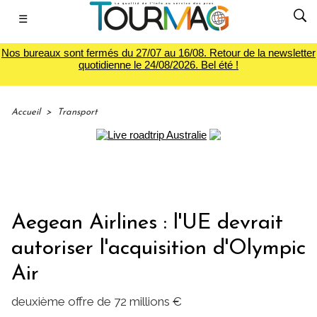
☰
Nos bureaux sont fermés du 27/07 au 16/08. Retour de la newsletter
quotidienne le 24/08/2026. Bel été !
Accueil
>
Transport
Aegean Airlines : l'UE devrait
autoriser l'acquisition d'Olympic
Air
deuxième offre de 72 millions €