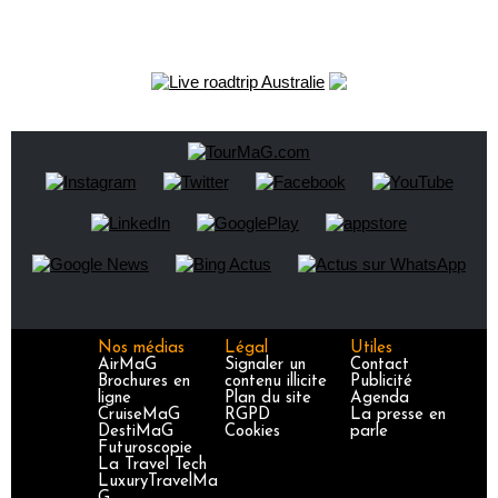
Nos médias
Légal
Utiles
AirMaG
Signaler un
Contact
Brochures en
contenu illicite
Publicité
ligne
Plan du site
Agenda
CruiseMaG
RGPD
La presse en
DestiMaG
Cookies
parle
Futuroscopie
La Travel Tech
LuxuryTravelMa