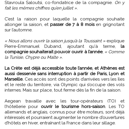
Stavroula Saloutsi, co-fondatrice de la compagnie.
On y
fait les mêmes chiffres qu’en juillet »
.
C’est la raison pour laquelle la compagnie souhaite
allonger la saison, et
passer de 7 à 8 mois
en grignotant
sur l’automne.
« Nous allons ouvrir la saison jusqu’à la Toussaint »
explique
Pierre-Emmanuel Duband, ajoutant qu'à terme,
la
compagnie souhaiterait pouvoir ouvrir à l’année
,
« Comme
la Tunisie, Chypre ou Malte »
.
La Crète est déjà accessible toute l’année, et Athènes est
aussi desservie sans interruption à partir de Paris, Lyon et
Marseille.
Ces accès sont des points d’arrivées vers les îles
et le reste du territoire, via Olympic qui s’occupe des vols
internes. Mais sur place, tout ferme dès la fin de la saison.
Aegean travaille avec les tour-opérateurs (TO) et
l’hôtellerie pour
ouvrir le tourisme hors-saison
. Les TO
allemands et anglais, connus pour être moteurs, sont déjà
intéressés et pourraient augmenter le nombre d’ouvertures
d’hôtels en hiver, entraînant la France dans leur sillage.