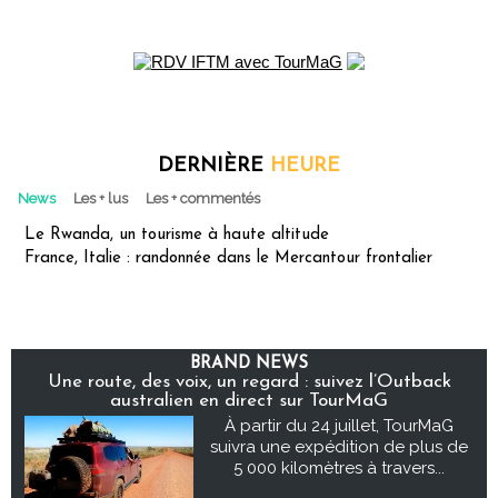
DERNIÈRE
HEURE
News
Les + lus
Les + commentés
Le Rwanda, un tourisme à haute altitude
France, Italie : randonnée dans le Mercantour frontalier
BRAND NEWS
Une route, des voix, un regard : suivez l’Outback
australien en direct sur TourMaG
À partir du 24 juillet, TourMaG
suivra une expédition de plus de
5 000 kilomètres à travers...