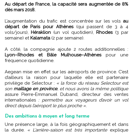
Au départ de France, la capacité sera augmentée de 8%
dès mars 2018.
L’augmentation du trafic est concentrée sur les vols
au
départ de Paris pour Athènes
(qui passent de 3 à 4
vols/jours),
Héraklion
(un vol quotidien),
Rhodes
(3 par
semaine) et
Kalamata
(2 par semaine).
A côté, la compagnie ajoute 2 routes additionnelles :
Lyon–Rhodes et Bâle Mulhouse–Athènes
pour une
fréquence quotidienne.
Aegean mise en effet sur les aéroports de province. C’est
d’ailleurs la raison pour laquelle elle est partenaire
privilège de Selectour :
« la force du réseau Selectour est
son
maillage en province
, et nous avons la même politique
assure Pierre-Emmanuel Duband, directeur des ventes
internationales
: permettre aux voyageurs d’avoir un vol
direct depuis l’aéroport le plus proche »
.
Des ambitions à moyen et long terme
Une présence large, à la fois géographiquement et dans
la durée.
« L’arrière-saison est très importante
explique