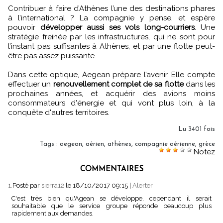
Contribuer à faire d’Athènes l’une des destinations phares
à l’international ? La compagnie y pense, et espère
pouvoir
développer aussi ses vols long-courriers
. Une
stratégie freinée par les infrastructures, qui ne sont pour
l’instant pas suffisantes à Athènes, et par une flotte peut-
être pas assez puissante.
Dans cette optique, Aegean prépare l’avenir. Elle compte
effectuer un
renouvellement complet de sa flotte
dans les
prochaines années, et acquérir des avions moins
consommateurs d'énergie et qui vont plus loin, à la
conquête d'autres territoires.
Lu 3401 fois
Tags
:
aegean
,
aérien
,
athènes
,
compagnie aérienne
,
grèce
Notez
COMMENTAIRES
1.
Posté par
sierra12
le 18/10/2017 09:15
|
Alerter
C'est très bien qu'Agean se développe, cependant il serait
souhaitable que le service groupe réponde beaucoup plus
rapidement aux demandes.