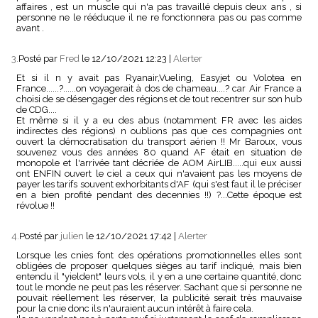
affaires , est un muscle qui n'a pas travaillé depuis deux ans , si
personne ne le rééduque il ne re fonctionnera pas ou pas comme
avant .
3.
Posté par
Fred
le 12/10/2021 12:23
|
Alerter
Et si il n y avait pas Ryanair,Vueling, Easyjet ou Volotea en
France......?......on voyagerait à dos de chameau....? car Air France a
choisi de se désengager des régions et de tout recentrer sur son hub
de CDG....
Et même si il y a eu des abus (notamment FR avec les aides
indirectes des régions) n oublions pas que ces compagnies ont
ouvert la démocratisation du transport aérien !! Mr Baroux, vous
souvenez vous des années 80 quand AF était en situation de
monopole et l'arrivée tant décriée de AOM AirLIB.....qui eux aussi
ont ENFIN ouvert le ciel a ceux qui n'avaient pas les moyens de
payer les tarifs souvent exhorbitants d'AF (qui s'est faut il le préciser
en a bien profité pendant des decennies !!) ?...Cette époque est
révolue !!
4.
Posté par
julien
le 12/10/2021 17:42
|
Alerter
Lorsque les cnies font des opérations promotionnelles elles sont
obligées de proposer quelques sièges au tarif indiqué, mais bien
entendu il "yieldent" leurs vols, il y en a une certaine quantité, donc
tout le monde ne peut pas les réserver. Sachant que si personne ne
pouvait réellement les réserver, la publicité serait très mauvaise
pour la cnie donc ils n'auraient aucun intérêt à faire cela.