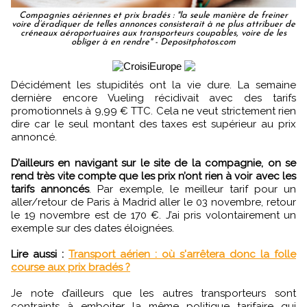
Compagnies aériennes et prix bradés : "la seule manière de freiner
voire d’éradiquer de telles annonces consisterait à ne plus attribuer de
créneaux aéroportuaires aux transporteurs coupables, voire de les
obliger à en rendre" - Depositphotos.com
Décidément les stupidités ont la vie dure. La semaine
dernière encore Vueling récidivait avec des tarifs
promotionnels à 9,99 € TTC. Cela ne veut strictement rien
dire car le seul montant des taxes est supérieur au prix
annoncé.
D’ailleurs en navigant sur le site de la compagnie, on se
rend très vite compte que les prix n’ont rien à voir avec les
tarifs annoncés
. Par exemple, le meilleur tarif pour un
aller/retour de Paris à Madrid aller le 03 novembre, retour
le 19 novembre est de 170 €. J’ai pris volontairement un
exemple sur des dates éloignées.
Lire aussi :
Transport aérien : où s'arrêtera donc la folle
course aux prix bradés ?
Je note d’ailleurs que les autres transporteurs sont
contraints à emboiter la même politique tarifaire qui