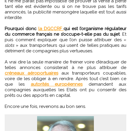
Il ne me paraît pas impossible de prouver la vente à perte
tant elle est évidente ou si on ne trouve pas les tarifs
annoncés, la publicité mensongère laquelle est tout aussi
interdite.
Pourquoi donc
la DGCCRF
qui est l’organisme régulateur
du commerce français ne s’occupe-t-elle pas du sujet
. Et
puis comment expliquer que l’on puisse attribuer des «
slots
» aux transporteurs qui usent de telles pratiques au
détriment de compagnies plus vertueuses.
A vrai dire la seule manière de freiner voire d’éradiquer de
telles annonces consisterait à ne plus attribuer de
créneaux aéroportuaires
aux transporteurs coupables,
voire de les obliger à en rendre. Après tout c’est bien ce
que les
autorités européennes
demandent aux
compagnies auxquelles les Etats ont pu consentir des
prêts ou des apports en capital.
Encore une fois, revenons au bon sens.