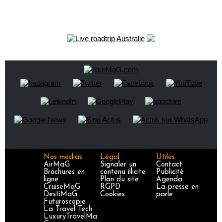
Nos médias
Légal
Utiles
AirMaG
Signaler un
Contact
Brochures en
contenu illicite
Publicité
ligne
Plan du site
Agenda
CruiseMaG
RGPD
La presse en
DestiMaG
Cookies
parle
Futuroscopie
La Travel Tech
LuxuryTravelMa