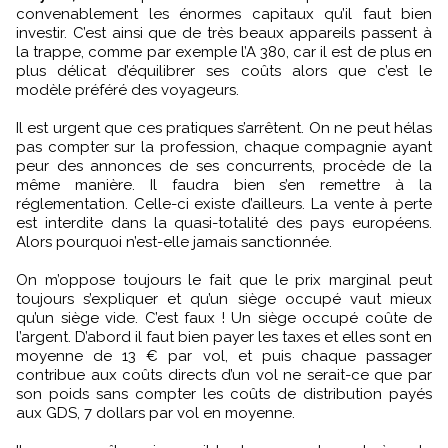
convenablement les énormes capitaux qu’il faut bien
investir. C’est ainsi que de très beaux appareils passent à
la trappe, comme par exemple l’A 380, car il est de plus en
plus délicat d’équilibrer ses coûts alors que c’est le
modèle préféré des voyageurs.
Il est urgent que ces pratiques s’arrêtent. On ne peut hélas
pas compter sur la profession, chaque compagnie ayant
peur des annonces de ses concurrents, procède de la
même manière. Il faudra bien s’en remettre à la
réglementation. Celle-ci existe d’ailleurs. La vente à perte
est interdite dans la quasi-totalité des pays européens.
Alors pourquoi n’est-elle jamais sanctionnée.
On m’oppose toujours le fait que le prix marginal peut
toujours s’expliquer et qu’un siège occupé vaut mieux
qu’un siège vide. C’est faux ! Un siège occupé coûte de
l’argent. D’abord il faut bien payer les taxes et elles sont en
moyenne de 13 € par vol, et puis chaque passager
contribue aux coûts directs d’un vol ne serait-ce que par
son poids sans compter les coûts de distribution payés
aux GDS, 7 dollars par vol en moyenne.