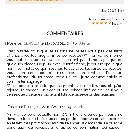
Lu 2908 fois
Tags
:
aérien
,
baroux
Notez
COMMENTAIRES
1.
Posté par
SERGE13
le 12/10/2021 04:38
|
Alerter
C'est bizarre pour quelles raisons ne parlez vous pas des tarifs
affichés avec les programmes de fidélités??? Il en va de même.
Vous oubliez que les low cost n'en ont pas. Il ne s'agit que de
quelques places. De plus, avec le tarif affiché, je vous rappelle que
rien n'est inclus ce qui n'est pas le cas avec les cartes de fidélités.
Vous comparez ce qui n'est pas comparables. Pour un
professionnel du tourisme, c'est un peu juste comme article et
comme témoignage.
S'il on prend n'importe quel segment avec une low cost et qu'on
rajoute un bagage, un siège et une boisson (même de l'eau) vous
verrez que quelques fois le tarif total dépasse celui des légacies.
2.
Posté par
Eric 13
le 12/10/2021 11:09
|
Alerter
Air France perd actuellement 25 millions d'euros par jour , ne
devrait-elle pas plutôt que de les perdre , faire voler ses appareils
en fesant des promotions afin de relancer la demande. Le taux de
pénétration du voyages à forfait ou consommation touristique ,