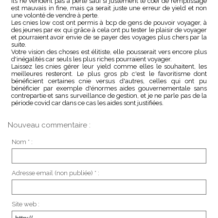
Ils ne vendent pas à perte sauf si justement le coef de remplissage
est mauvais in fine, mais ça serait juste une erreur de yield et non
une volonté de vendre à perte.
Les cnies low cost ont permis à bcp de gens de pouvoir voyager, à
des jeunes par ex qui grâce à cela ont pu tester le plaisir de voyager
et pourraient avoir envie de se payer des voyages plus chers par la
suite.
Votre vision des choses est élitiste, elle pousserait vers encore plus
d'inégalités car seuls les plus riches pourraient voyager.
Laissez les cnies gérer leur yield comme elles le souhaitent, les
meilleures resteront. Le plus gros pb c'est le favoritisme dont
bénéficient certaines cnie versus d'autres, celles qui ont pu
bénéficier par exemple d'énormes aides gouvernementale sans
contrepartie et sans surveillance de gestion, et je ne parle pas de la
période covid car dans ce cas les aides sont justifiées.
Nouveau commentaire :
Nom * :
Adresse email (non publiée) * :
Site web :