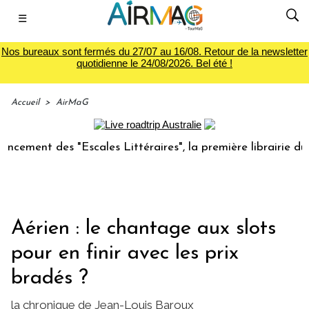
☰
Nos bureaux sont fermés du 27/07 au 16/08. Retour de la newsletter
quotidienne le 24/08/2026. Bel été !
Accueil
>
AirMaG
 des "Escales Littéraires", la première librairie du voyage
Aérien : le chantage aux slots
pour en finir avec les prix
bradés ?
la chronique de Jean-Louis Baroux