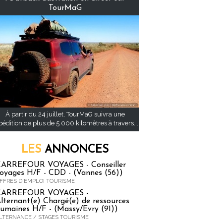
TourMaG
À partir du 24 juillet, TourMaG suivra une
pédition de plus de 5 000 kilomètres à travers...
LES
ANNONCES
ARREFOUR VOYAGES - Conseiller
oyages H/F - CDD - (Vannes (56))
FFRES D'EMPLOI TOURISME
CARREFOUR VOYAGES -
lternant(e) Chargé(e) de ressources
umaines H/F - (Massy/Evry (91))
LTERNANCE / STAGES TOURISME