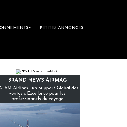
BONNEMENTS
PETITES ANNONCES
▼
mière librairie du voyage
Le groupe Sainte
BRAND NEWS AIRMAG
ATAM Airlines : un Support Global des
ventes d’Excellence pour les
professionnels du voyage