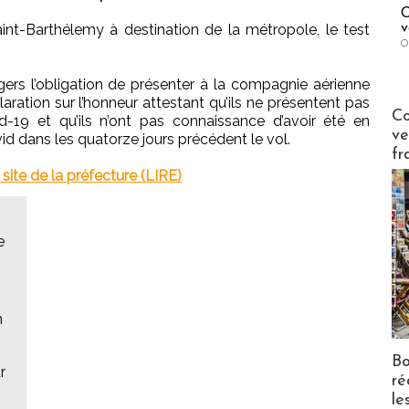
C
int-Barthélemy à destination de la métropole, le test
v
O
ers l’obligation de présenter à la compagnie aérienne
ration sur l’honneur attestant qu’ils ne présentent pas
Publi-n
Co
-19 et qu’ils n’ont pas connaissance d’avoir été en
ve
d dans les quatorze jours précédent le vol.
fr
site de la préfecture (LIRE)
e
n
Bo
r
ré
le