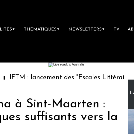
LITÉS
THÉMATIQUES
NEWSLETTERS
TV
A
▼
▼
▼
: lancement des "Escales Littéraires", la pre
L
na à Sint-Maarten :
ues suffisants vers la