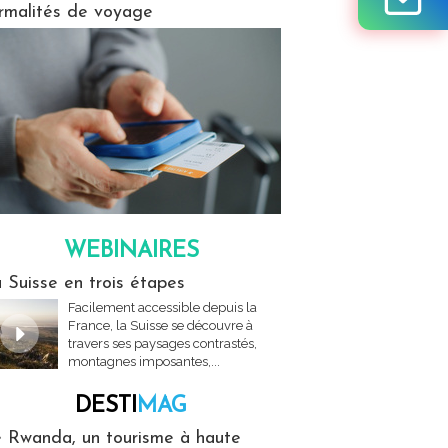
rmalités de voyage
WEBINAIRES
res
 Suisse en trois étapes
Facilement accessible depuis la
France, la Suisse se découvre à
travers ses paysages contrastés,
montagnes imposantes,...
DESTI
MAG
MAG
 Rwanda, un tourisme à haute