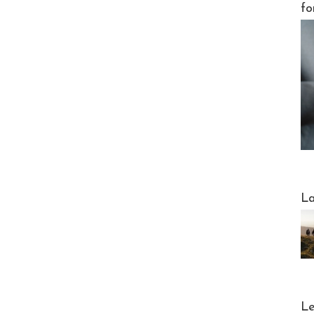
fo
Webinai
La
DESTI
Le