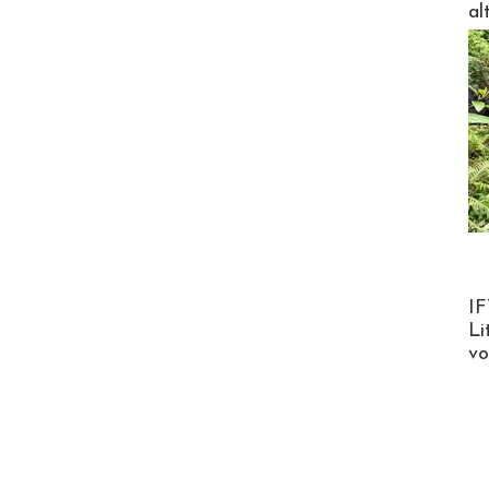
al
Product
IF
Li
v