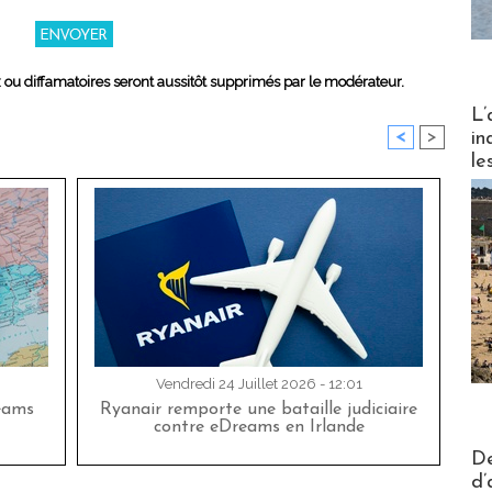
x ou diffamatoires seront aussitôt supprimés par le modérateur.
Partez
L’
<
>
in
le
Vendredi 24 Juillet 2026 - 12:01
eams
Ryanair remporte une bataille judiciaire
contre eDreams en Irlande
Actus V
De
d’