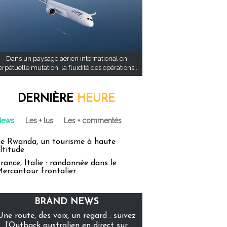
Dans un paysage aérien international en
rpétuelle mutation, la fluidité des opérations...
DERNIÈRE
HEURE
News
Les + lus
Les + commentés
e Rwanda, un tourisme à haute
ltitude
rance, Italie : randonnée dans le
ercantour frontalier
BRAND NEWS
Une route, des voix, un regard : suivez
l’Outback australien en direct sur