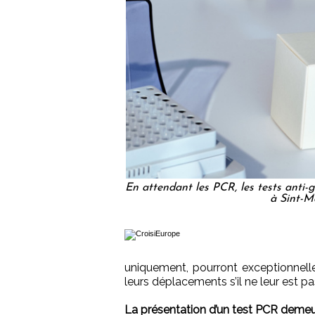
En attendant les PCR, les tests anti-g
à Sint-M
uniquement, pourront exceptionnell
leurs déplacements s’il ne leur est 
La présentation d’un test PCR demeure