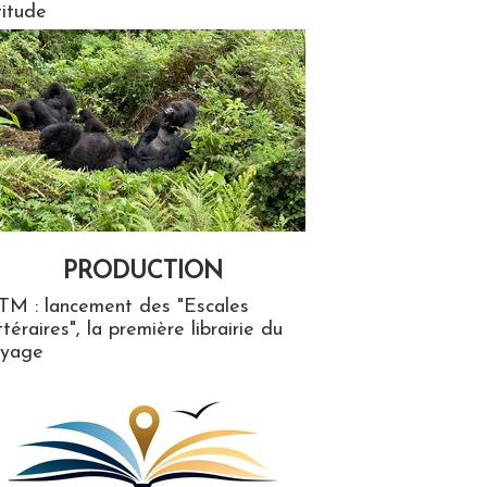
titude
PRODUCTION
ion
TM : lancement des "Escales
ttéraires", la première librairie du
oyage