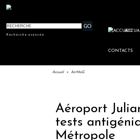
ACTUA
Recherche avancée
CONTACTS
Accueil
>
AirMaG
IFTM 
Aéroport Julia
tests antigéniq
Métropole