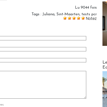
Lu 9044 fois
Tags
:
Juliana
,
Sint-Maarten
,
tests pcr
Notez
Distribu
Le
Ed
res