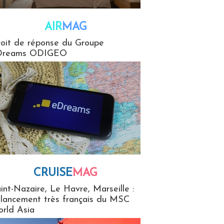
AIR
MAG
G
oit de réponse du Groupe
Dreams ODIGEO
CRUISE
MAG
MaG
int-Nazaire, Le Havre, Marseille :
 lancement très français du MSC
rld Asia