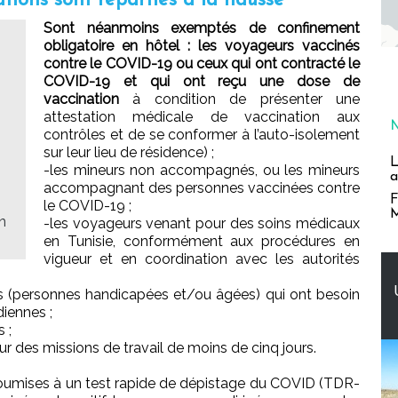
tions sont reparties à la hausse
Sont néanmoins exemptés de confinement
obligatoire en hôtel : les voyageurs vaccinés
contre le COVID-19 ou ceux qui ont contracté le
COVID-19 et qui ont reçu une dose de
vaccination
à condition de présenter une
attestation médicale de vaccination aux
contrôles et de se conformer à l’auto-isolement
sur leur lieu de résidence) ;
L
-les mineurs non accompagnés, ou les mineurs
a
accompagnant des personnes vaccinées contre
F
le COVID-19 ;
M
n
-les voyageurs venant pour des soins médicaux
en Tunisie, conformément aux procédures en
vigueur et en coordination avec les autorités
es (personnes handicapées et/ou âgées) qui ont besoin
diennes ;
 ;
ur des missions de travail de moins de cinq jours.
oumises à un test rapide de dépistage du COVID (TDR-