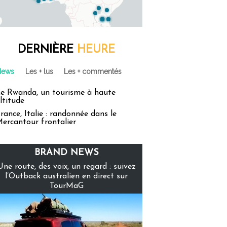
DERNIÈRE
HEURE
News
Les + lus
Les + commentés
e Rwanda, un tourisme à haute
ltitude
rance, Italie : randonnée dans le
ercantour frontalier
BRAND NEWS
Une route, des voix, un regard : suivez
l’Outback australien en direct sur
TourMaG