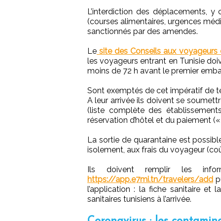
L’interdiction des déplacements, y 
(courses alimentaires, urgences médi
sanctionnés par des amendes.
Le
site des Conseils aux voyageurs
les voyageurs entrant en Tunisie doiv
moins de 72 h avant le premier emb
Sont exemptés de cet impératif de te
A leur arrivée ils doivent se soumett
(liste complète des établissement
réservation d’hôtel et du paiement 
La sortie de quarantaine est possibl
isolement, aux frais du voyageur (coût 
Ils doivent remplir les info
https://app.e7mi.tn/travelers/add
pu
l’application : la fiche sanitaire e
sanitaires tunisiens à l’arrivée.