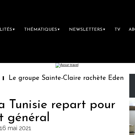
LITÉS
THÉMATIQUES
NEWSLETTERS
TV
A
▼
▼
▼
Le groupe Sainte-Claire rachète Eden Tour
la Tunisie repart pour
t général
16 mai 2021