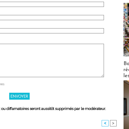
Bo
ré
le
res
x ou diffamatoires seront aussitôt supprimés par le modérateur.
<
>