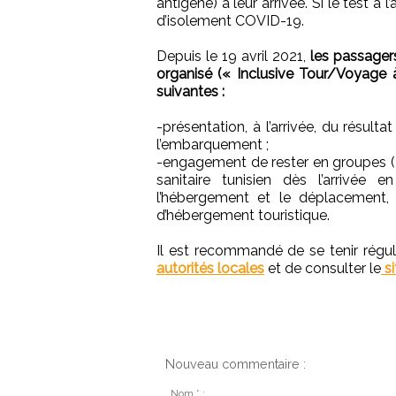
antigène) à leur arrivée. Si le test à l
d’isolement COVID-19.
Depuis le 19 avril 2021,
les passagers
organisé (« Inclusive Tour/Voyage à
suivantes :
-présentation, à l’arrivée, du résul
l’embarquement ;
-engagement de rester en groupes («
sanitaire tunisien dès l’arrivée e
l’hébergement et le déplacement, à
d’hébergement touristique.
Il est recommandé de se tenir régul
autorités locales
et de consulter le
si
Nouveau commentaire :
Nom * :