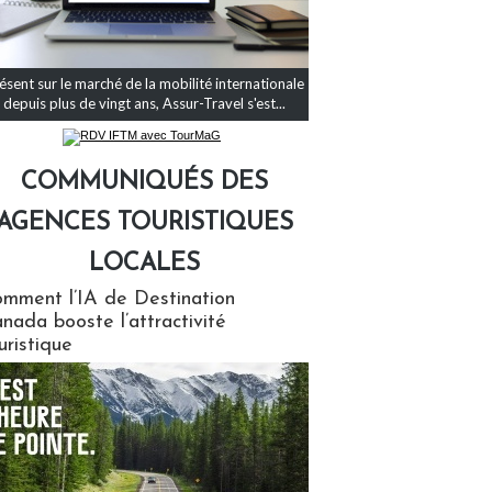
ésent sur le marché de la mobilité internationale
depuis plus de vingt ans, Assur-Travel s'est...
COMMUNIQUÉS DES
AGENCES TOURISTIQUES
LOCALES
qués des agences touristiques locales
mment l’IA de Destination
nada booste l’attractivité
uristique