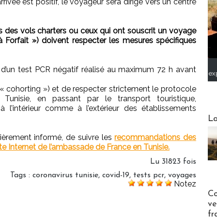
’arrivée est positif, le voyageur sera dirigé vers un centre
 des vols charters ou ceux qui ont souscrit un voyage
 Forfait ») doivent respecter les mesures spécifiques
tat d’un test PCR négatif réalisé au maximum 72 h avant
ex
 cohorting ») et de respecter strictement le protocole
n Tunisie, en passant par le transport touristique,
 l’intérieur comme à l’extérieur des établissements
Webinai
La
ièrement informé, de suivre les
recommandations des
te Internet de l’ambassade de France en Tunisie.
Lu 31823 fois
Tags
:
coronavirus tunisie
,
covid-19
,
tests pcr
,
voyages
Notez
Publi-n
Co
ve
fr