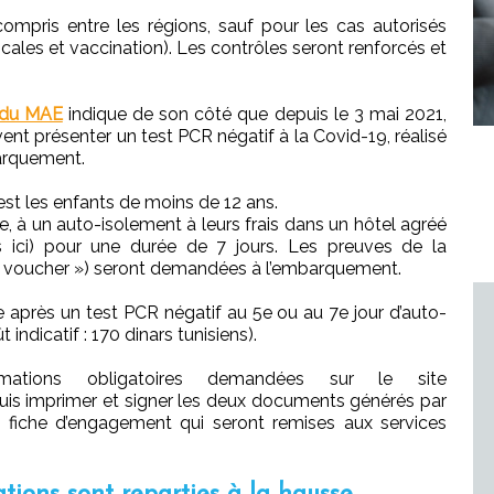
compris entre les régions, sauf pour les cas autorisés
cales et vaccination). Les contrôles seront renforcés et
 du MAE
indique de son côté que depuis le 3 mai 2021,
ent présenter un test PCR négatif à la Covid-19, réalisé
arquement.
st les enfants de moins de 12 ans.
re, à un auto-isolement à leurs frais dans un hôtel agréé
s ici) pour une durée de 7 jours. Les preuves de la
(« voucher ») seront demandées à l’embarquement.
e après un test PCR négatif au 5e ou au 7e jour d’auto-
indicatif : 170 dinars tunisiens).
rmations obligatoires demandées sur le site
is imprimer et signer les deux documents générés par
t la fiche d’engagement qui seront remises aux services