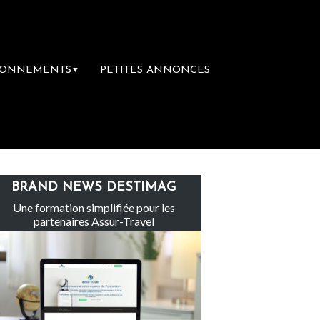
BONNEMENTS
PETITES ANNONCES
▼
L’accès aux vacances : un droit inachevé t
BRAND NEWS DESTIMAG
Une formation simplifiée pour les
partenaires Assur-Travel