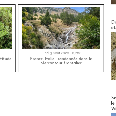
AirMa
Dr
e
Lundi 3 Août 2026 - 07:00
titude
France, Italie : randonnée dans le
Mercantour frontalier
Cruise
Sa
le
Wo