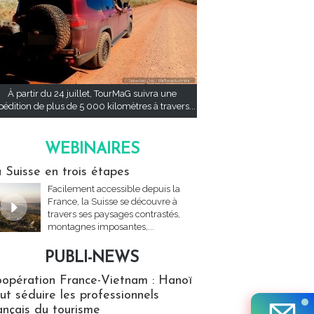
À partir du 24 juillet, TourMaG suivra une
pédition de plus de 5 000 kilomètres à travers...
WEBINAIRES
res
 Suisse en trois étapes
Facilement accessible depuis la
France, la Suisse se découvre à
travers ses paysages contrastés,
montagnes imposantes,...
PUBLI-NEWS
ews
opération France-Vietnam : Hanoï
ut séduire les professionnels
ançais du tourisme