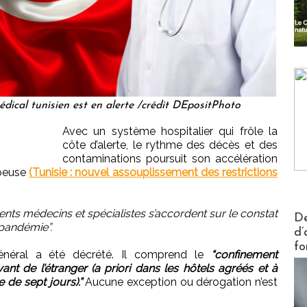
dical tunisien est en alerte /crédit DEpositPhoto
Avec un système hospitalier qui frôle la
côte d’alerte, le rythme des décès et des
contaminations poursuit son accélération
mpeuse
(Tunisie : nouvel assouplissement des restrictions
rents médecins et spécialistes s’accordent sur le constat
Actus V
De
 pandémie”.
d’
fo
énéral a été décrété. Il comprend le
“confinement
ant de l’étranger (a priori dans les hôtels agréés et à
de sept jours).”
Aucune exception ou dérogation n’est