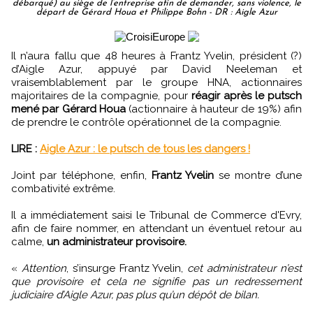
débarqué) au siège de l’entreprise afin de demander, sans violence, le
départ de Gérard Houa et Philippe Bohn - DR : Aigle Azur
Il n’aura fallu que 48 heures à Frantz Yvelin, président (?)
d’Aigle Azur, appuyé par David Neeleman et
vraisemblablement par le groupe HNA, actionnaires
majoritaires de la compagnie, pour
réagir après le putsch
mené par Gérard Houa
(actionnaire à hauteur de 19%) afin
de prendre le contrôle opérationnel de la compagnie.
LIRE :
Aigle Azur : le putsch de tous les dangers !
Joint par téléphone, enfin,
Frantz Yvelin
se montre d’une
combativité extrême.
Il a immédiatement saisi le Tribunal de Commerce d'Evry,
afin de faire nommer, en attendant un éventuel retour au
calme,
un administrateur provisoire.
«
Attention
, s’insurge Frantz Yvelin,
cet administrateur n’est
que provisoire et cela ne signifie pas un redressement
judiciaire d’Aigle Azur, pas plus qu’un dépôt de bilan.