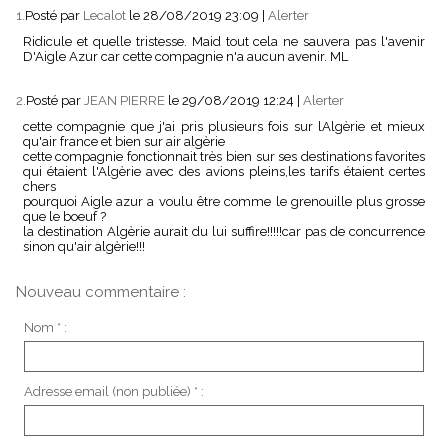
1.
Posté par
Lecalot
le 28/08/2019 23:09
|
Alerter
Ridicule et quelle tristesse. Maid tout cela ne sauvera pas l'avenir
D'Aigle Azur car cette compagnie n'a aucun avenir. ML
2.
Posté par
JEAN PIERRE
le 29/08/2019 12:24
|
Alerter
cette compagnie que j'ai pris plusieurs fois sur lAlgèrie et mieux
qu'air france et bien sur air algèrie
cette compagnie fonctionnait très bien sur ses destinations favorites
qui étaient l'Algèrie avec des avions pleins,les tarifs étaient certes
chers
pourquoi Aigle azur a voulu être comme le grenouille plus grosse
que le boeuf ?
la destination Algèrie aurait du lui suffire!!!!!car pas de concurrence
sinon qu'air algèrie!!!
Nouveau commentaire :
Nom * :
Adresse email (non publiée) * :