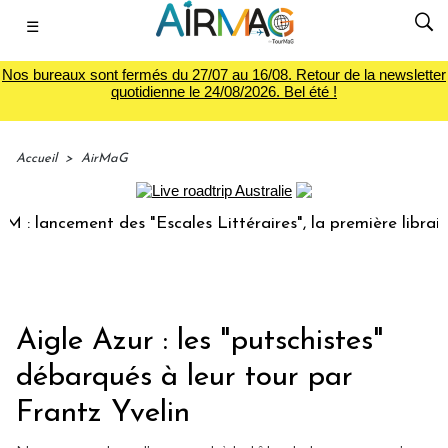
☰
Nos bureaux sont fermés du 27/07 au 16/08. Retour de la newsletter
quotidienne le 24/08/2026. Bel été !
Accueil
>
AirMaG
ncement des "Escales Littéraires", la première librairie du 
Aigle Azur : les "putschistes"
débarqués à leur tour par
Frantz Yvelin