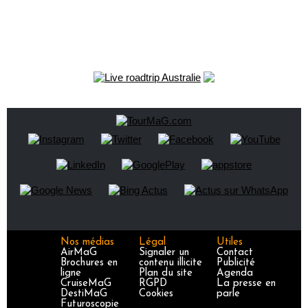
Nos médias
Légal
Utiles
AirMaG
Signaler un
Contact
Brochures en
contenu illicite
Publicité
ligne
Plan du site
Agenda
CruiseMaG
RGPD
La presse en
DestiMaG
Cookies
parle
Futuroscopie