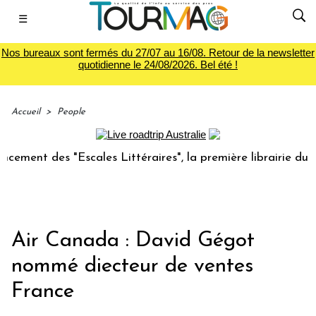
☰
Nos bureaux sont fermés du 27/07 au 16/08. Retour de la newsletter
quotidienne le 24/08/2026. Bel été !
Accueil
>
People
ment des "Escales Littéraires", la première librairie du voy
Air Canada : David Gégot
nommé diecteur de ventes
France