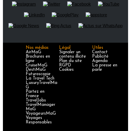
Nos médias
Légal
Utiles
AirMaG
Signaler un
Contact
Brochures en
contenu illicite
Publicité
ligne
Plan du site
Agenda
CruiseMaG
RGPD
La presse en
DestiMaG
Cookies
parle
Futuroscopie
La Travel Tech
LuxuryTravelMa
G
Partez en
France
TravelJobs
TravelManager
MaG
VoyageursMaG
Voyages
Responsables