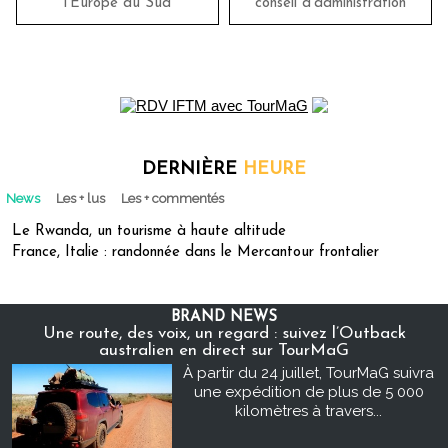
l’Europe du Sud
conseil d’administration
DERNIÈRE
HEURE
News
Les + lus
Les + commentés
Le Rwanda, un tourisme à haute altitude
France, Italie : randonnée dans le Mercantour frontalier
BRAND NEWS
Une route, des voix, un regard : suivez l’Outback
australien en direct sur TourMaG
À partir du 24 juillet, TourMaG suivra
une expédition de plus de 5 000
kilomètres à travers...