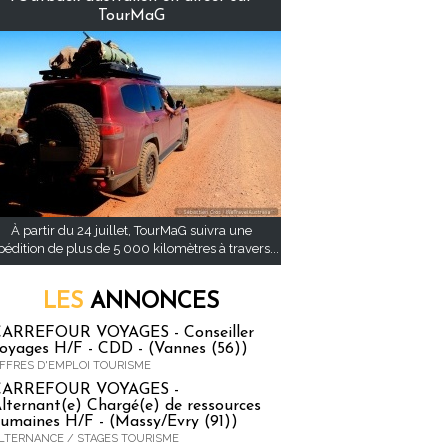
TourMaG
À partir du 24 juillet, TourMaG suivra une
pédition de plus de 5 000 kilomètres à travers...
LES
ANNONCES
ARREFOUR VOYAGES - Conseiller
oyages H/F - CDD - (Vannes (56))
FFRES D'EMPLOI TOURISME
CARREFOUR VOYAGES -
lternant(e) Chargé(e) de ressources
umaines H/F - (Massy/Evry (91))
LTERNANCE / STAGES TOURISME