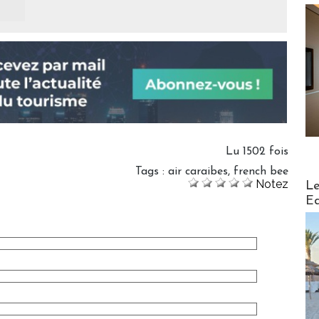
Lu 1502 fois
Tags
:
air caraibes
,
french bee
Distribu
Notez
Le
Ed