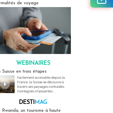
rmalités de voyage
WEBINAIRES
res
 Suisse en trois étapes
Facilement accessible depuis la
France, la Suisse se découvre à
travers ses paysages contrastés,
montagnes imposantes,...
DESTI
MAG
MAG
 Rwanda, un tourisme à haute