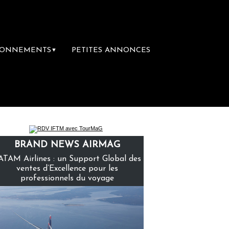
BONNEMENTS
PETITES ANNONCES
▼
emière librairie du voyage
Le groupe Saint
BRAND NEWS AIRMAG
ATAM Airlines : un Support Global des
ventes d’Excellence pour les
professionnels du voyage