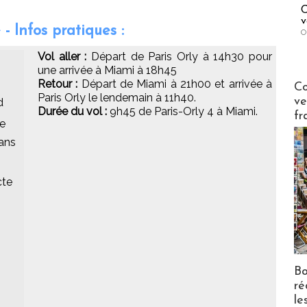
C
v
- Infos pratiques :
O
Vol aller :
Départ de Paris Orly à 14h30 pour
une arrivée à Miami à 18h45
Publi-n
Retour :
Départ de Miami à 21h00 et arrivée à
Co
Paris Orly le lendemain à 11h40.
ve
d
Durée du vol :
9h45 de Paris-Orly 4 à Miami.
fr
ee
dans
cte
Bo
ré
le