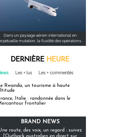
Dans un paysage aérien international en
rpétuelle mutation, la fluidité des opérations...
DERNIÈRE
HEURE
News
Les + lus
Les + commentés
e Rwanda, un tourisme à haute
ltitude
rance, Italie : randonnée dans le
ercantour frontalier
BRAND NEWS
Une route, des voix, un regard : suivez
l’Outback australien en direct sur