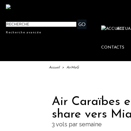
ACTUA
Recherche avancée
CONTACTS
Accueil
>
AirMaG
IFTM
Air Caraïbes 
share vers Mi
3 vols par semaine