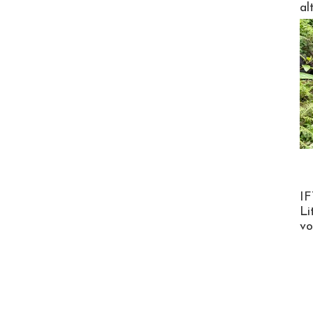
al
Product
IF
Li
v