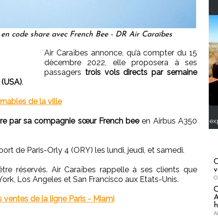
 en code share avec French Bee - DR Air Caraïbes
Air Caraïbes annonce, qu’à compter du 15
décembre 2022, elle proposera à ses
passagers
trois vols directs par semaine
i (USA)
.
rnables de la ville
re par sa compagnie sœur French bee
en Airbus A350
ex
ort de Paris-Orly 4 (ORY) les lundi, jeudi, et samedi.
C
être réservés. Air Caraïbes rappelle à ses clients que
v
O
rk, Los Angeles et San Francisco aux Etats-Unis.
A
 ventes de la ligne Paris - Miami
h
A