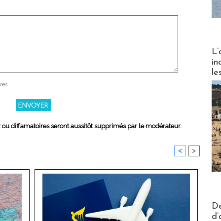
Partez
L’
in
le
res
x ou diffamatoires seront aussitôt supprimés par le modérateur.
<
>
Actus V
De
d’