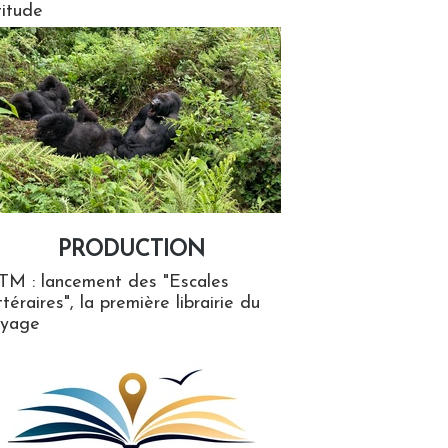
titude
PRODUCTION
ion
TM : lancement des "Escales
ttéraires", la première librairie du
oyage