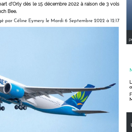
part d'Orly dès le 15 décembre 2022 à raison de 3 vols
nch Bee.
gé par
Céline Eymery
le Mardi 6 Septembre 2022 à 12:17
pe
L
a
F
M