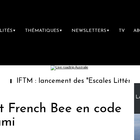
LITÉS
THÉMATIQUES
NEWSLETTERS
TV
A
▼
▼
▼
 : lancement des "Escales Littéraires", la pr
L
et French Bee en code
ami