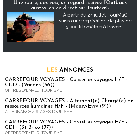
Une route, des voix, un regard : suivez l’Outback
australien en direct sur TourMaG
À partir du 24 juillet, TourMaG
suivra une expédition de plus de
5 000 kilomètres à travers...
LES
ANNONCES
CARREFOUR VOYAGES - Conseiller voyages H/F -
CDD - (Vannes (56))
OFFRES D'EMPLOI TOURISME
CARREFOUR VOYAGES - Alternant(e) Chargé(e) de
ressources humaines H/F - (Massy/Evry (91))
ALTERNANCE / STAGES TOURISME
CARREFOUR VOYAGES - Conseiller voyages H/F -
CDI - (St Brice (77))
OFFRES D'EMPLOI TOURISME