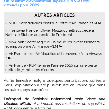
Un résultat d'exploitation supérieur à 900 M€
attendu pour 2022
AUTRES ARTICLES
NDC : WonderMiles distribue l’offre d’Air France et KLM
Transavia France : Olivier Mazzucchelli succède à
Nathalie Stubler au poste de Président
M&A ban : cette règle qui bloque les investissements
et empoisonne Air France-KLM 🔑
Air France : exit Air Mauritius et bienvenue à Ita Airways
? 🔑
Air France - KLM termine l'année 2020 sur une perte
nette de 7,1 milliards d'euros
Au 3e trimestre, malgré quelques perturbations isolées à
Paris, l’exploitation a été plus robuste en France que dans
les autres pays européens.
L’aéroport de Schiphol notamment reste
"
dans une
situation difficile
et a imposé des restrictions de capacité à
KLM
", commente le Groupe.