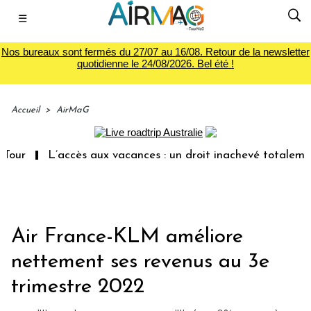
☰
Nos bureaux sont fermés du 27/07 au 16/08. Retour de la newsletter
quotidienne le 24/08/2026. Bel été !
Accueil
>
AirMaG
L’accès aux vacances : un droit inachevé totalement abando
Air France-KLM améliore
nettement ses revenus au 3e
trimestre 2022