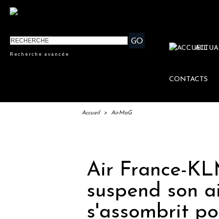
ACTUA
Recherche avancée
CONTACTS
Accueil
>
AirMaG
IFTM 
Air France-KLM
suspend son ai
s'assombrit po