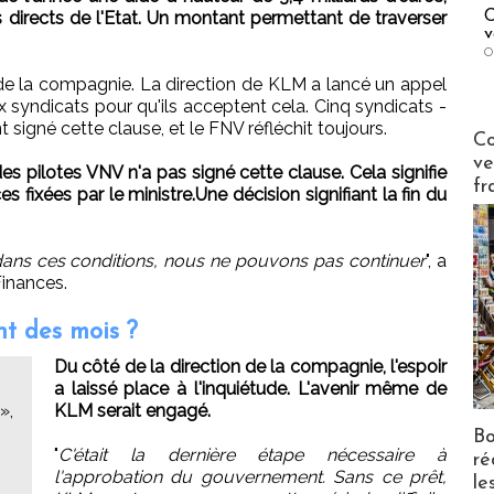
C
 directs de l'Etat. Un montant permettant de traverser
v
O
 de la compagnie. La direction de KLM a lancé un appel
syndicats pour qu'ils acceptent cela. Cinq syndicats -
signé cette clause, et le FNV réfléchit toujours.
Publi-n
Co
ve
s pilotes VNV n'a pas signé cette clause. Cela signifie
fr
fixées par le ministre.Une décision signifiant la fin du
dans ces conditions, nous ne pouvons pas continuer
", a
Finances.
nt des mois ?
Du côté de la direction de la compagnie, l'espoir
a laissé place à l'inquiétude. L'avenir même de
»,
KLM serait engagé.
Bo
"
C'était la dernière étape nécessaire à
ré
l'approbation du gouvernement. Sans ce prêt,
le