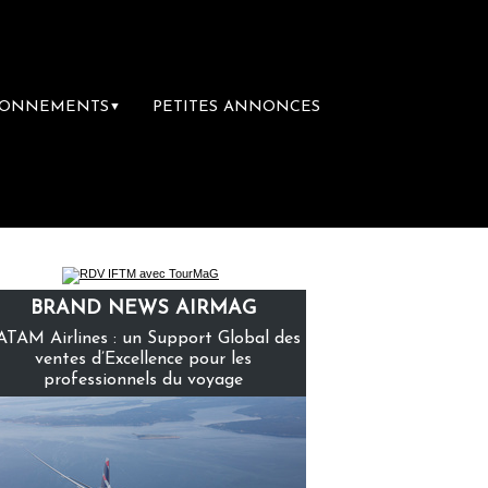
BONNEMENTS
PETITES ANNONCES
▼
mière librairie du voyage
Le groupe Saint
BRAND NEWS AIRMAG
ATAM Airlines : un Support Global des
ventes d’Excellence pour les
professionnels du voyage