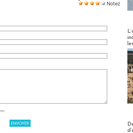
Notez
Partez
L’
in
le
res
Actus V
De
d’