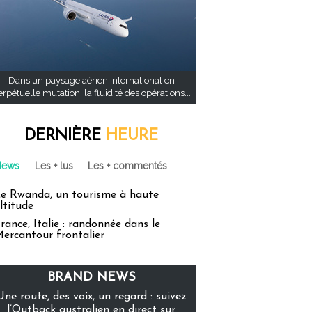
Dans un paysage aérien international en
rpétuelle mutation, la fluidité des opérations...
DERNIÈRE
HEURE
News
Les + lus
Les + commentés
e Rwanda, un tourisme à haute
ltitude
rance, Italie : randonnée dans le
ercantour frontalier
BRAND NEWS
Une route, des voix, un regard : suivez
l’Outback australien en direct sur