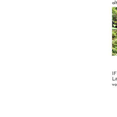
al
Product
IF
Li
v