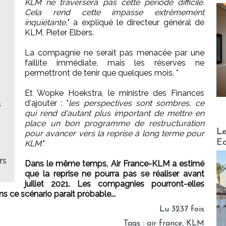
KLM ne traversera pas cette période difficile.
Cela rend cette impasse extrêmement
inquiétante,
" a expliqué le directeur général de
KLM, Pieter Elbers.
La compagnie ne serait pas menacée par une
faillite immédiate, mais les réserves ne
permettront de tenir que quelques mois. *
Et Wopke Hoekstra, le ministre des Finances
d'ajouter : "
les perspectives sont sombres, ce
s
qui rend d'autant plus important de mettre en
place un bon programme de restructuration
Distribu
Le
pour avancer vers la reprise à long terme pour
Ed
KLM.
"
rs
Dans le même temps, Air France-KLM a estimé
que la reprise ne pourra pas se réaliser avant
juillet 2021. Les compagnies pourront-elles
ns ce scénario parait probable...
Lu 3237 fois
Tags
:
air france
,
KLM