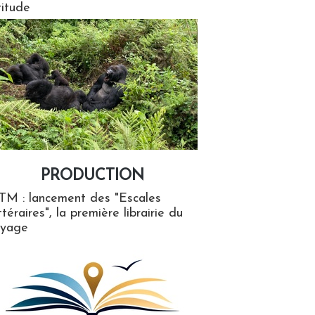
titude
PRODUCTION
ion
TM : lancement des "Escales
ttéraires", la première librairie du
oyage