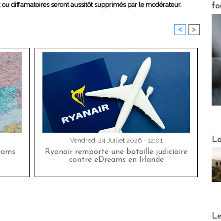
x ou diffamatoires seront aussitôt supprimés par le modérateur.
fo
<
>
Webinai
La
Vendredi 24 Juillet 2026 - 12:01
eams
Ryanair remporte une bataille judiciaire
contre eDreams en Irlande
DESTI
Le