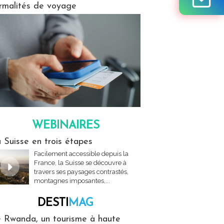
rmalités de voyage
WEBINAIRES
res
 Suisse en trois étapes
Facilement accessible depuis la
France, la Suisse se découvre à
travers ses paysages contrastés,
montagnes imposantes,...
DESTI
MAG
MAG
 Rwanda, un tourisme à haute