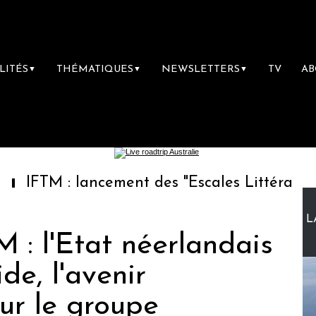
LITÉS
THÉMATIQUES
NEWSLETTERS
TV
A
▼
▼
▼
: lancement des "Escales Littéraires", la pre
L
 : l'Etat néerlandais
de, l'avenir
ur le groupe