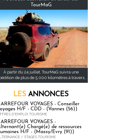
TourMaG
À partir du 24 juillet, TourMaG suivra une
pédition de plus de 5 000 kilomètres à travers...
LES
ANNONCES
ARREFOUR VOYAGES - Conseiller
oyages H/F - CDD - (Vannes (56))
FFRES D'EMPLOI TOURISME
CARREFOUR VOYAGES -
lternant(e) Chargé(e) de ressources
umaines H/F - (Massy/Evry (91))
LTERNANCE / STAGES TOURISME