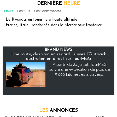
DERNIÈRE
HEURE
News
Les + lus
Les + commentés
Le Rwanda, un tourisme à haute altitude
France, Italie : randonnée dans le Mercantour frontalier
BRAND NEWS
Une route, des voix, un regard : suivez l’Outback
australien en direct sur TourMaG
À partir du 24 juillet, TourMaG
suivra une expédition de plus de
5 000 kilomètres à travers...
LES
ANNONCES