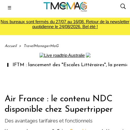
☰
Nos bureaux sont fermés du 27/07 au 16/08. Retour de la newsletter
quotidienne le 24/08/2026. Bel été !
Accueil
>
TravelManagerMaG
IFTM : lancement des "Escales Littéraires", la première lib
Air France : le contenu NDC
disponible chez Supertripper
Des avantages tarifaires et fonctionnels