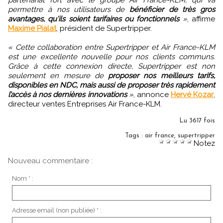
partenariat fort avec le groupe Air France-KLM, qui va
permettre à nos utilisateurs de
bénéficier de très gros
avantages, qu'ils soient tarifaires ou fonctionnels
»
, affirme
Maxime Pialat
, président de Supertripper.
« Cette collaboration entre Supertripper et Air France-KLM
est une excellente nouvelle pour nos clients communs.
Grâce à cette connexion directe, Supertripper est non
seulement en mesure de
proposer nos meilleurs tarifs,
disponibles en NDC, mais aussi de proposer très rapidement
l’accès à nos dernières innovations
»
, annonce
Hervé Kozar
,
directeur ventes Entreprises Air France-KLM.
Lu 3617 fois
Tags
:
air france
,
supertripper
Notez
Nouveau commentaire :
Nom * :
Adresse email (non publiée) * :