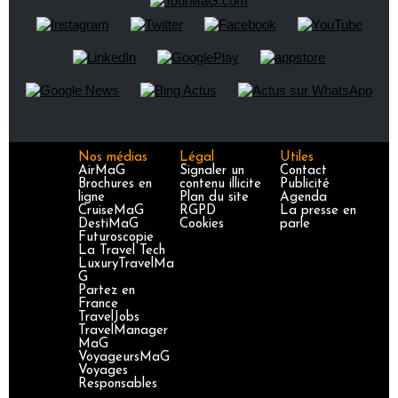
Nos médias
Légal
Utiles
AirMaG
Signaler un
Contact
Brochures en
contenu illicite
Publicité
ligne
Plan du site
Agenda
CruiseMaG
RGPD
La presse en
DestiMaG
Cookies
parle
Futuroscopie
La Travel Tech
LuxuryTravelMa
G
Partez en
France
TravelJobs
TravelManager
MaG
VoyageursMaG
Voyages
Responsables