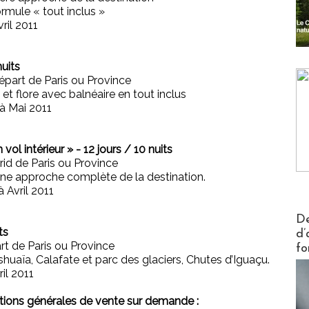
ormule « tout inclus »
ril 2011
nuits
épart de Paris ou Province
t flore avec balnéaire en tout inclus
à Mai 2011
ol intérieur » - 12 jours / 10 nuits
rid de Paris ou Province
ne approche complète de la destination.
 Avril 2011
Actus V
De
ts
d’
rt de Paris ou Province
fo
uaïa, Calafate et parc des glaciers, Chutes d’Iguaçu.
il 2011
itions générales de vente sur demande :