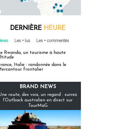
DERNIÈRE
HEURE
News
Les + lus
Les + commentés
e Rwanda, un tourisme à haute
ltitude
rance, Italie : randonnée dans le
ercantour frontalier
BRAND NEWS
Une route, des voix, un regard : suivez
l’Outback australien en direct sur
TourMaG