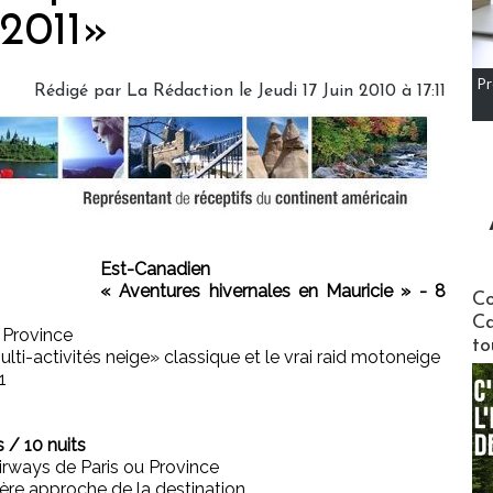
 2011»
Pr
Rédigé par
La Rédaction
le Jeudi 17 Juin 2010 à 17:11
Est-Canadien
« Aventures hivernales en Mauricie » - 8
Communi
Co
Ca
u Province
to
i-activités neige» classique et le vrai raid motoneige
1
s / 10 nuits
Airways de Paris ou Province
e approche de la destination