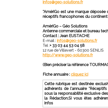
infos@geo-solutions.fr
*AmériGo est une marque déposée de
réceptifs francophones du continent
AmériGo – Géo Solutions
Antenne commerciale et bureau tec
Contact : Jean EUSTACHE
E-mail :
infos@geo-solutions.fr
Tel :
+ 33 03 44 53 04 58
12 rue de Villevert - 60300 SENLIS
http://www.geo-solutions.fr
(Bien préciser la référence TOURM
Fiche annuaire :
cliquez ici
Cette rubrique est destinée exclu
adhérents de l'annuaire "Réceptifs
sous la responsabilité exclusive des
la Rédaction.Si vous êtes adhére
infos