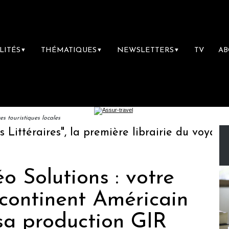
LITÉS
THÉMATIQUES
NEWSLETTERS
TV
A
▼
▼
▼
 touristiques locales
téraires", la première librairie du voyage
 Solutions : votre
 continent Américain
sa production GIR