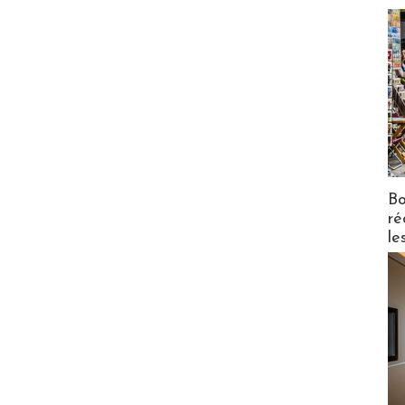
Bo
ré
le