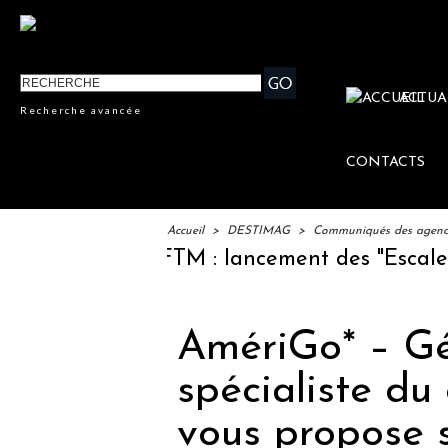
ACTUA
Recherche avancée
CONTACTS
Accueil
>
DESTIMAG
>
Communiqués des agences
IFTM : lancement des "Escales Lit
AmériGo* – Géo
spécialiste du
vous propose 