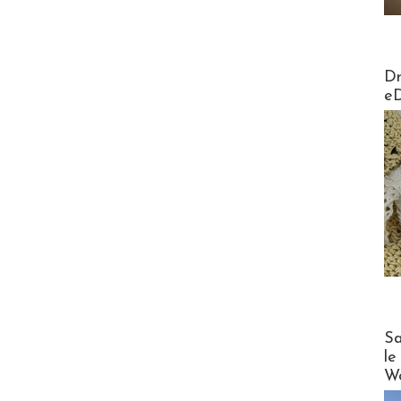
AirMa
Dr
e
Cruise
Sa
le
Wo