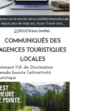
ésent sur le marché de la mobilité internationale
depuis plus de vingt ans, Assur-Travel s'est...
COMMUNIQUÉS DES
AGENCES TOURISTIQUES
LOCALES
qués des agences touristiques locales
mment l’IA de Destination
nada booste l’attractivité
uristique