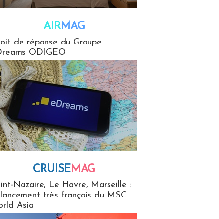
AIR
MAG
G
oit de réponse du Groupe
Dreams ODIGEO
CRUISE
MAG
MaG
int-Nazaire, Le Havre, Marseille :
 lancement très français du MSC
rld Asia