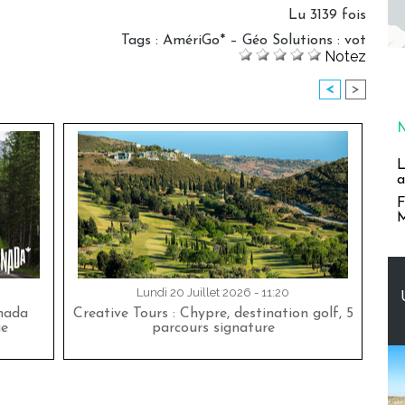
Lu 3139 fois
Tags
:
AmériGo* – Géo Solutions : vot
Notez
<
>
L
a
F
M
Lundi 20 Juillet 2026 - 11:20
nada
Creative Tours : Chypre, destination golf, 5
ue
parcours signature