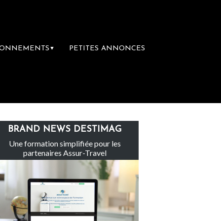
BONNEMENTS
PETITES ANNONCES
▼
Le groupe Sainte-Claire rachète Eden Tour
BRAND NEWS DESTIMAG
Une formation simplifiée pour les
partenaires Assur-Travel