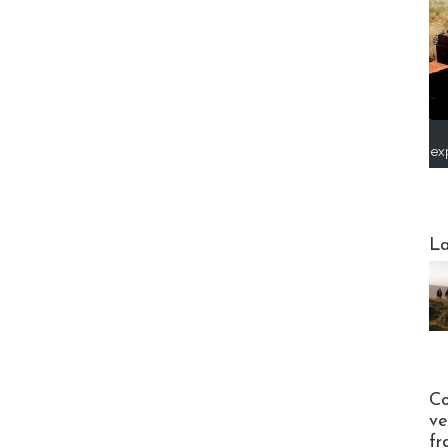
ex
Webinai
La
Publi-n
Co
ve
fr