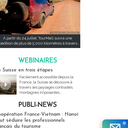
À partir du 24 juillet, TourMaG suivra une
pédition de plus de 5 000 kilomètres à travers...
WEBINAIRES
res
 Suisse en trois étapes
Facilement accessible depuis la
France, la Suisse se découvre à
travers ses paysages contrastés,
montagnes imposantes,...
PUBLI-NEWS
ews
opération France-Vietnam : Hanoï
ut séduire les professionnels
ançais du tourisme