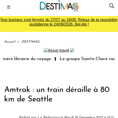
☰
Nos bureaux sont fermés du 27/07 au 16/08. Retour de la newsletter
quotidienne le 24/08/2026. Bel été !
Accueil
>
DESTIMAG
ière librairie du voyage
Le groupe Sainte-Claire rachèt
Amtrak : un train déraille à 80
km de Seattle
Rédigé par
La Rédaction
le Mardi 19 Décembre 2017 à 12:15