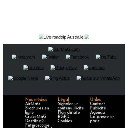
Nos médias
Légal
Utiles
AirMaG
Signaler un
Contact
Brochures en
contenu illicite
Publicité
ligne
Plan du site
Agenda
CruiseMaG
RGPD
La presse en
DestiMaG
Cookies
parle
Futuroscopie