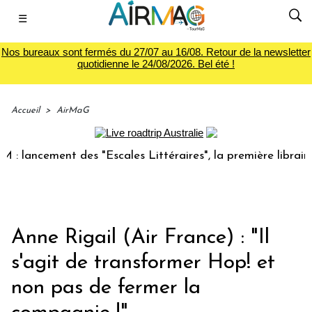
☰
Nos bureaux sont fermés du 27/07 au 16/08. Retour de la newsletter
quotidienne le 24/08/2026. Bel été !
Accueil
>
AirMaG
ncement des "Escales Littéraires", la première librairie du 
Anne Rigail (Air France) : "Il
s'agit de transformer Hop! et
non pas de fermer la