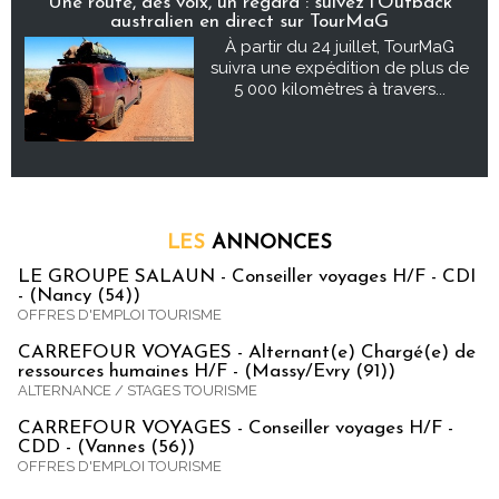
Une route, des voix, un regard : suivez l’Outback
australien en direct sur TourMaG
À partir du 24 juillet, TourMaG
suivra une expédition de plus de
5 000 kilomètres à travers...
LES
ANNONCES
LE GROUPE SALAUN - Conseiller voyages H/F - CDI
- (Nancy (54))
OFFRES D'EMPLOI TOURISME
CARREFOUR VOYAGES - Alternant(e) Chargé(e) de
ressources humaines H/F - (Massy/Evry (91))
ALTERNANCE / STAGES TOURISME
CARREFOUR VOYAGES - Conseiller voyages H/F -
CDD - (Vannes (56))
OFFRES D'EMPLOI TOURISME