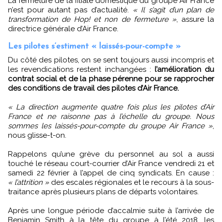
La fermeture de la filiale domestique du groupe Air France
n’est pour autant pas d’actualité.
« Il s’agit d’un plan de
transformation de Hop! et non de fermeture »
, assure la
directrice générale d’Air France.
Les pilotes s’estiment « laissés-pour-compte »
Du côté des pilotes, on se sent toujours aussi incompris et
les revendications restent inchangées :
l’amélioration du
contrat social et de la phase pérenne pour se rapprocher
des conditions de travail des pilotes d’Air France.
« La direction augmente quatre fois plus les pilotes d’Air
France et ne raisonne pas à l’échelle du groupe. Nous
sommes les laissés-pour-compte du groupe Air France »
,
nous glisse-t-on.
Rappelons qu’une grève du personnel au sol a aussi
touché le réseau court-courrier d’Air France vendredi 21 et
samedi 22 février à l’appel de cinq syndicats. En cause :
« l’attrition »
des escales régionales et le recours à la sous-
traitance après plusieurs plans de départs volontaires.
Après une longue période d’accalmie suite à l’arrivée de
Benjamin Smith à la tête du groupe à l’été 2018, les