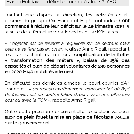
France Holidays et défier les tour-opérateurs ? [ABO]
D’autant que d’après la direction, les activités court-
courrier du groupe (Air France et Hop! confondues)
ont
commencé à réduire leur déficit sur le 4e trimestre 2019
, à
la suite de la fermeture des lignes les plus déficitaires.
« L’objectif est de revenir à l’équilibre sur ce secteur, mais
cela ne se fera pas en un an »
, glisse Anne Rigail, rappelant
les grands chantiers en cours :
simplification de la flotte,
« transformation des métiers », baisse de 15% des
capacités et plan de départ volontaires de 230 personnes
en 2020 (+140 mobilités internes)…
En difficulté ces dernières années, le court-courrier d’Air
France est
« un réseau extrêmement concurrentiel où 85%
de l’activité est en confrontation directe avec une offre low
cost ou avec le TGV »
, rappelle Anne Rigail.
Outre cette pression concurrentielle, le secteur va aussi
subir de plein fouet la mise en place de l’écotaxe
voulue
par le gouvernement.