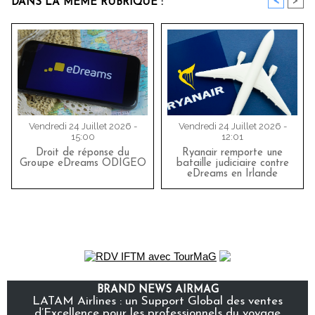
<
>
DANS LA MÊME RUBRIQUE :
Vendredi 24 Juillet 2026 -
Vendredi 24 Juillet 2026 -
15:00
12:01
Droit de réponse du
Ryanair remporte une
Groupe eDreams ODIGEO
bataille judiciaire contre
eDreams en Irlande
BRAND NEWS AIRMAG
LATAM Airlines : un Support Global des ventes
d’Excellence pour les professionnels du voyage