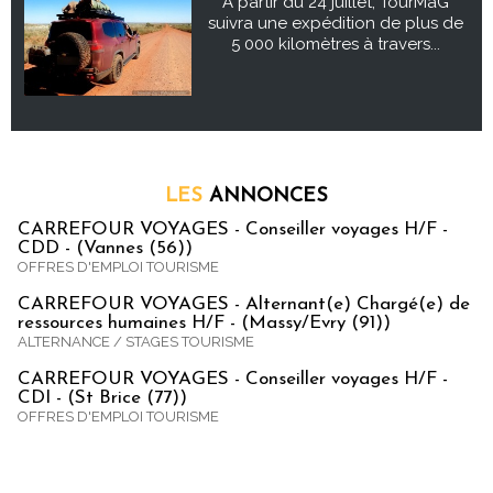
À partir du 24 juillet, TourMaG
suivra une expédition de plus de
5 000 kilomètres à travers...
LES
ANNONCES
CARREFOUR VOYAGES - Conseiller voyages H/F -
CDD - (Vannes (56))
OFFRES D'EMPLOI TOURISME
CARREFOUR VOYAGES - Alternant(e) Chargé(e) de
ressources humaines H/F - (Massy/Evry (91))
ALTERNANCE / STAGES TOURISME
CARREFOUR VOYAGES - Conseiller voyages H/F -
CDI - (St Brice (77))
OFFRES D'EMPLOI TOURISME