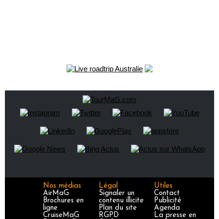
Nos médias
Légal
Utiles
AirMaG
Signaler un
Contact
Brochures en
contenu illicite
Publicité
ligne
Plan du site
Agenda
CruiseMaG
RGPD
La presse en