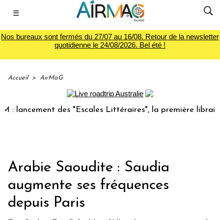
☰
Nos bureaux sont fermés du 27/07 au 16/08. Retour de la newsletter
quotidienne le 24/08/2026. Bel été !
Accueil
>
AirMaG
ncement des "Escales Littéraires", la première librairie du 
Arabie Saoudite : Saudia
augmente ses fréquences
depuis Paris