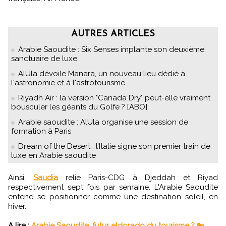
AUTRES ARTICLES
Arabie Saoudite : Six Senses implante son deuxième
sanctuaire de luxe
AlUla dévoile Manara, un nouveau lieu dédié à
l'astronomie et à l'astrotourisme
Riyadh Air : la version "Canada Dry" peut-elle vraiment
bousculer les géants du Golfe ? [ABO]
Arabie saoudite : AlUla organise une session de
formation à Paris
Dream of the Desert : l’Italie signe son premier train de
luxe en Arabie saoudite
Ainsi,
Saudia
relie Paris-CDG à Djeddah et Riyad
respectivement sept fois par semaine. L'Arabie Saoudite
entend se positionner comme une destination soleil, en
hiver.
A lire :
Arabie Saoudite, futur eldorado du tourisme ? 🔑