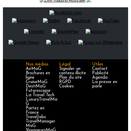
Nos médias
Légal
Utiles
AirMaG
Signaler un
Contact
Brochures en
contenu illicite
Publicité
ligne
Plan du site
Agenda
CruiseMaG
RGPD
La presse en
DestiMaG
Cookies
parle
Futuroscopie
La Travel Tech
LuxuryTravelMa
G
Partez en
France
TravelJobs
TravelManager
MaG
VoyageursMaG