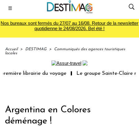
☰
Nos bureaux sont fermés du 27/07 au 16/08. Retour de la newsletter
quotidienne le 24/08/2026. Bel été !
Accueil
>
DESTIMAG
>
Communiqués des agences touristiques
locales
remière librairie du voyage
Le groupe Sainte-Claire rac
Argentina en Colores
déménage !