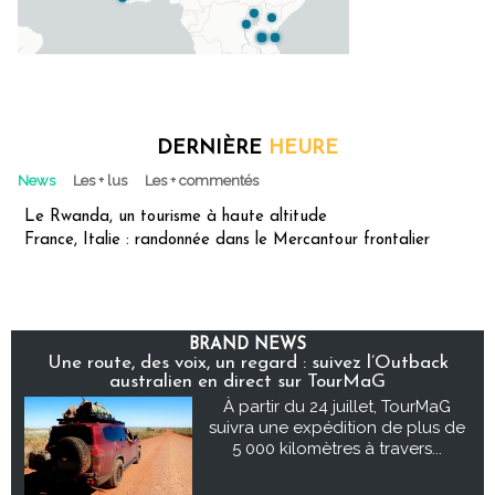
DERNIÈRE
HEURE
News
Les + lus
Les + commentés
Le Rwanda, un tourisme à haute altitude
France, Italie : randonnée dans le Mercantour frontalier
BRAND NEWS
Une route, des voix, un regard : suivez l’Outback
australien en direct sur TourMaG
À partir du 24 juillet, TourMaG
suivra une expédition de plus de
5 000 kilomètres à travers...