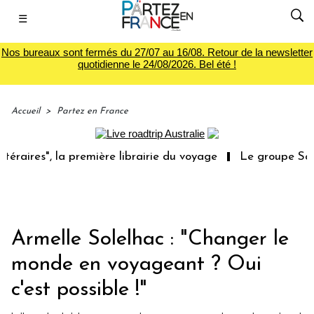
☰
Nos bureaux sont fermés du 27/07 au 16/08. Retour de la newsletter
quotidienne le 24/08/2026. Bel été !
Accueil
>
Partez en France
res", la première librairie du voyage
Le groupe Sainte-
Armelle Solelhac : "Changer le
monde en voyageant ? Oui
c'est possible !"