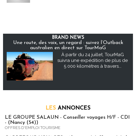
BRAND NEWS
Une route, des voix, un regard : suivez l’Outback
australien en direct sur TourMaG
À partir du 24 juillet, TourMaG
suivra une expédition de plus de
5 000 kilomètres à travers...
LES
ANNONCES
LE GROUPE SALAUN - Conseiller voyages H/F - CDI
- (Nancy (54))
OFFRES D'EMPLOI TOURISME