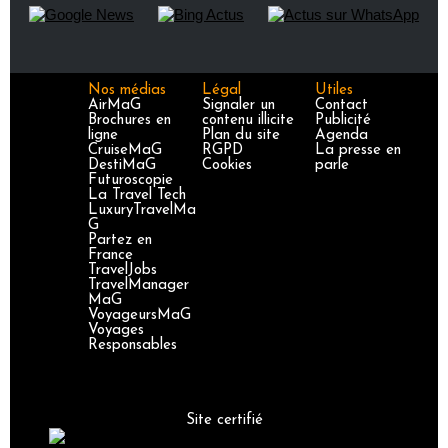
Nos médias
Légal
Utiles
AirMaG
Signaler un
Contact
Brochures en
contenu illicite
Publicité
ligne
Plan du site
Agenda
CruiseMaG
RGPD
La presse en
DestiMaG
Cookies
parle
Futuroscopie
La Travel Tech
LuxuryTravelMa
G
Partez en
France
TravelJobs
TravelManager
MaG
VoyageursMaG
Voyages
Responsables
Site certifié