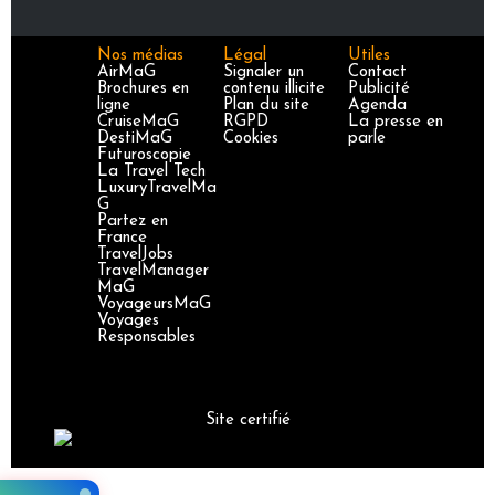
Nos médias
Légal
Utiles
AirMaG
Signaler un
Contact
Brochures en
contenu illicite
Publicité
ligne
Plan du site
Agenda
CruiseMaG
RGPD
La presse en
DestiMaG
Cookies
parle
Futuroscopie
La Travel Tech
LuxuryTravelMa
G
Partez en
France
TravelJobs
TravelManager
MaG
VoyageursMaG
Voyages
Responsables
Site certifié