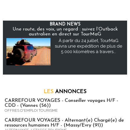
BRAND NEWS
Une route, des voix, un regard : suivez l’Outback
australien en direct sur TourMaG
À partir du 24 juillet, TourMaG
suivra une expédition de plus de
5 000 kilomètres à travers...
LES
ANNONCES
CARREFOUR VOYAGES - Conseiller voyages H/F -
CDD - (Vannes (56))
OFFRES D'EMPLOI TOURISME
CARREFOUR VOYAGES - Alternant(e) Chargé(e) de
ressources humaines H/F - (Massy/Evry (91))