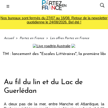
☰
Nos bureaux sont fermés du 27/07 au 16/08. Retour de la newsletter
quotidienne le 24/08/2026. Bel été !
Accueil
>
Partez en France
>
Les offres Partez en France
 lancement des "Escales Littéraires", la première librairie 
Au fil du lin et du Lac de
Guerlédan
A deux pas de la mer, entre Manche et Atlantique, la