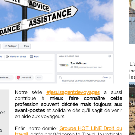
Partez
L’
in
le
Notre série
#jesuisagentdevoyages
a aussi
contribué à
mieux faire connaître cette
profession souvent décriée mais toujours aux
avant-postes
et solidaire dès qu’il s’agit de venir
 en
en aide aux voyageurs.
Enfin, notre dernier
Groupe HOT LINE Droit du
fs
travail
, gérée par Welcome to Travel, la verticale