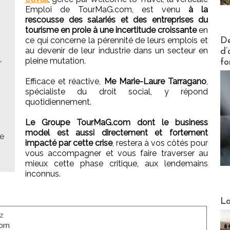
Emploi de TourMaG.com, est venu
à la
rescousse des salariés et des entreprises du
tourisme en proie à une incertitude croissante
en
Actus V
ce qui concerne la pérennité de leurs emplois et
De
au devenir de leur industrie dans un secteur en
d’
pleine mutation.
fo
r
Efficace et réactive,
Me Marie-Laure Tarragano
,
spécialiste du droit social, y répond
quotidiennement.
Le Groupe TourMaG.com dont le business
model est aussi directement et fortement
se
impacté par cette crise
, restera à vos côtés pour
vous accompagner et vous faire traverser au
mieux cette phase critique, aux lendemains
inconnus.
Webinai
La
z
com