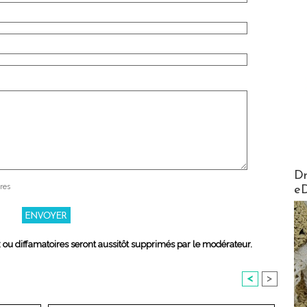
AirMa
Dr
res
e
x ou diffamatoires seront aussitôt supprimés par le modérateur.
<
>