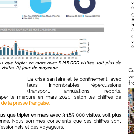
v
O
A
h
A
C
v
O
 que tripler en mars avec 3 165 000 visites, soit plus de
visites (!) jour de moyenne.
Publi-n
Co
ve
La crise sanitaire et le confinement, avec
fr
leurs innombrables répercussions
(transport, annulations, reports,
mper le mercure en mars 2020, selon les chiffres de
 de la presse française.
s que tripler en mars avec 3 165 000 visites, soit plus
enne.
Nous sommes conscients que ces chiffres sont
fessionnels et des voyageurs.