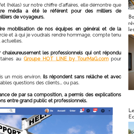
t (hélas) sur notre chiffre d'affaires, elle démontre que
e média a été le référent pour des milliers de
illiers de voyageurs.
Bo
ré
naire mobilisation de nos équipes en général et de la
le
ercie et à qui je voudrais rendre hommage, compte tenu
actuelles.
r chaleureusement les professionnels qui ont répondu
ntaines au
Groupe HOT LINE by TourMaG.com
pour
.
is un mois environ,
ils répondent sans relâche et avec
bles questions des clients... ou pas.
ance de par sa composition, a permis des explications
ns entre grand public et professionnels.
Distribu
Le
Ed