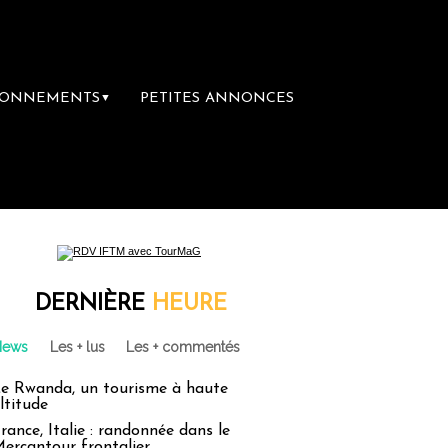
BONNEMENTS
PETITES ANNONCES
▼
re librairie du voyage
Le groupe Sainte-C
DERNIÈRE
HEURE
News
Les + lus
Les + commentés
e Rwanda, un tourisme à haute
ltitude
rance, Italie : randonnée dans le
ercantour frontalier