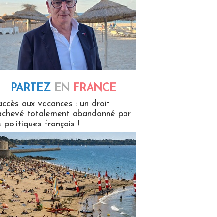
PARTEZ
EN
FRANCE
 en France
accès aux vacances : un droit
achevé totalement abandonné par
s politiques français !