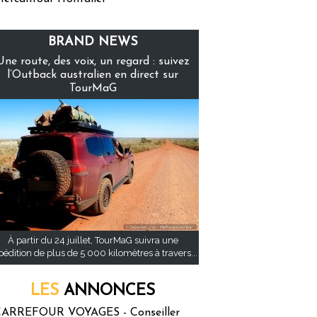
BRAND NEWS
Une route, des voix, un regard : suivez
l’Outback australien en direct sur
TourMaG
À partir du 24 juillet, TourMaG suivra une
pédition de plus de 5 000 kilomètres à travers...
LES
ANNONCES
ARREFOUR VOYAGES - Conseiller