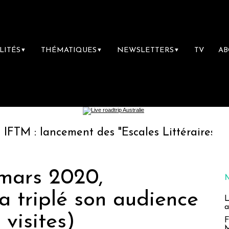
LITÉS
THÉMATIQUES
NEWSLETTERS
TV
A
▼
▼
▼
lancement des "Escales Littéraires", la premiè
 mars 2020,
 triplé son audience
L
a
 visites)
F
M