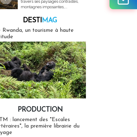
travers ses paysages contrastés,
montagnes imposantes,...
DESTI
MAG
MAG
 Rwanda, un tourisme à haute
titude
PRODUCTION
ion
TM : lancement des "Escales
ttéraires", la première librairie du
oyage