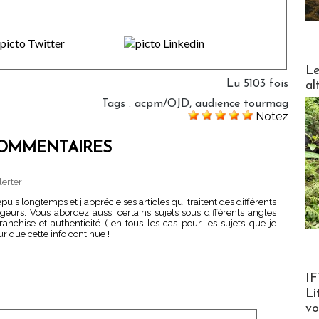
DESTI
Le
Lu 5103 fois
al
Tags
:
acpm/OJD
,
audience tourmag
Notez
OMMENTAIRES
lerter
puis longtemps et j'apprécie ses articles qui traitent des différents
eurs. Vous abordez aussi certains sujets sous différents angles
anchise et authenticité ( en tous les cas pour les sujets que je
r que cette info continue !
Product
IF
Li
v