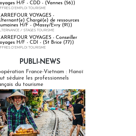
oyages H/F - CDD - (Vannes (56))
FFRES D'EMPLOI TOURISME
CARREFOUR VOYAGES -
lternant(e) Chargé(e) de ressources
umaines H/F - (Massy/Evry (91))
LTERNANCE / STAGES TOURISME
ARREFOUR VOYAGES - Conseiller
oyages H/F - CDI - (St Brice (77))
FFRES D'EMPLOI TOURISME
PUBLI-NEWS
ews
opération France-Vietnam : Hanoï
ut séduire les professionnels
ançais du tourisme