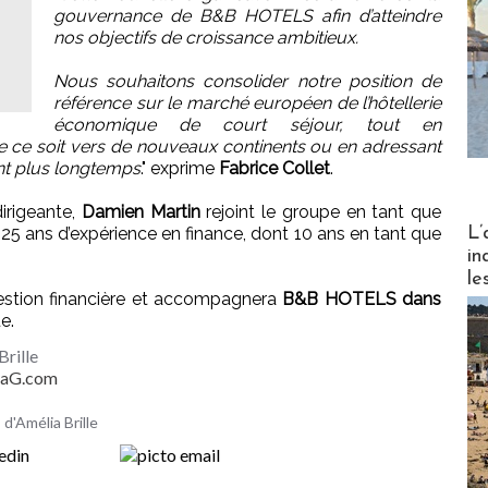
gouvernance de B&B HOTELS afin d’atteindre
nos objectifs de croissance ambitieux.
Nous souhaitons consolider notre position de
référence sur le marché européen de l’hôtellerie
économique de court séjour, tout en
ue ce soit vers de nouveaux continents ou en adressant
nt plus longtemps
." exprime
Fabrice Collet
.
dirigeante,
Damien Martin
rejoint le groupe en tant que
Partez
e 25 ans d’expérience en finance, dont 10 ans en tant que
L’
in
le
gestion financière et accompagnera
B&B HOTELS dans
e.
Brille
MaG.com
 d'Amélia Brille