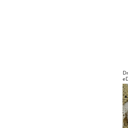
AirMa
Dr
e