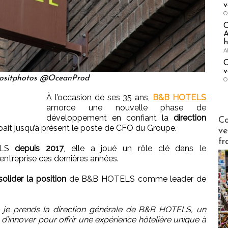
v
O
A
h
A
C
v
positphotos @OceanProd
O
À l’occasion de ses 35 ans,
B&B HOTELS
amorce une nouvelle phase de
Publi-n
développement en confiant la
direction
Co
pait jusqu’à présent le poste de CFO du Groupe.
ve
fr
ELS
depuis 2017
, elle a joué un rôle clé dans le
entreprise ces dernières années.
olider la position
de B&B HOTELS comme leader de
e je prends la direction générale de B&B HOTELS, un
 d’innover pour offrir une expérience hôtelière unique à