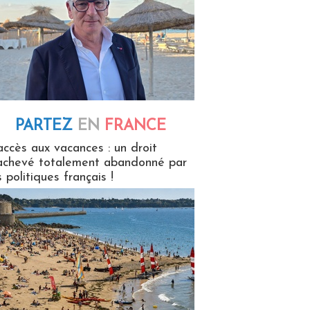
PARTEZ
EN
FRANCE
 en France
accès aux vacances : un droit
achevé totalement abandonné par
s politiques français !