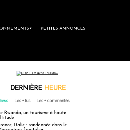
BONNEMENTS
PETITES ANNONCES
▼
ière librairie du voyage
Le groupe Sainte
DERNIÈRE
HEURE
News
Les + lus
Les + commentés
e Rwanda, un tourisme à haute
ltitude
rance, Italie : randonnée dans le
ercantour frontalier