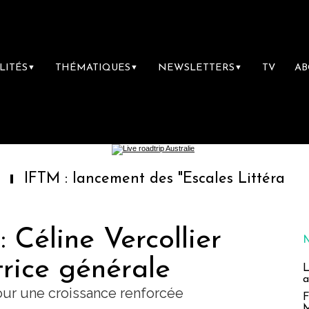
LITÉS
THÉMATIQUES
NEWSLETTERS
TV
A
▼
▼
▼
: lancement des "Escales Littéraires", la prem
Céline Vercollier
rice générale
L
a
our une croissance renforcée
F
M