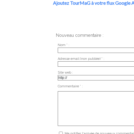
Ajoutez TourMaG à votre flux Google A
Nouveau commentaire :
Nom * :
Adresse email (non publiée) * :
Site web :
Commentaire * :
Me notifier l'arrivée de nouveaux commentai