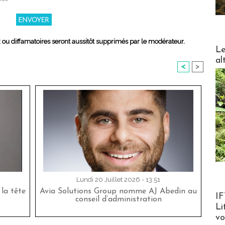
x ou diffamatoires seront aussitôt supprimés par le modérateur.
DESTI
Le
al
<
>
Lundi 20 Juillet 2026 - 13:51
la tête
Avia Solutions Group nomme AJ Abedin au
Product
IF
conseil d’administration
Li
v