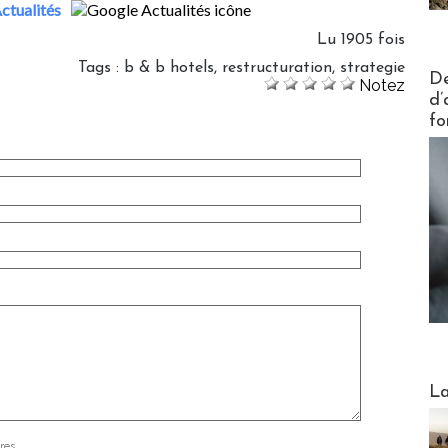
ctualités
Lu 1905 fois
Tags
:
b & b hotels
,
restructuration
,
strategie
Actus V
De
Notez
d’
fo
Webinai
La
res