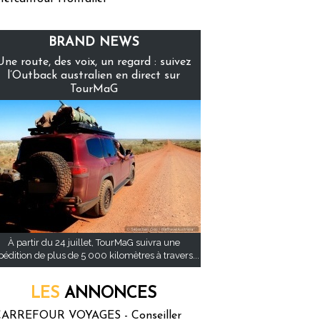
BRAND NEWS
Une route, des voix, un regard : suivez
l’Outback australien en direct sur
TourMaG
À partir du 24 juillet, TourMaG suivra une
pédition de plus de 5 000 kilomètres à travers...
LES
ANNONCES
ARREFOUR VOYAGES - Conseiller