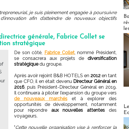
ntrepreneurial, je suis pleinement engagée à poursuivre
Bo
d’innovation afin d’atteindre de nouveaux objectifs
ré
le
directrice générale, Fabrice Collet se
ation stratégique
De son côté,
Fabrice Collet
, nommé Président,
se consacrera aux projets de
diversification
ef
stratégique
du groupe.
S
Après avoir rejoint B&B HOTELS en
2012
en tant
ur
que CFO, il en était devenu
Directeur Général en
2016
, puis Président-Directeur Général en 2019.
Il continuera à piloter l’expansion du groupe vers
de nouveaux marchés
et à explorer des
opportunités de développement, notamment
Distribu
Le
pour répondre
aux nouvelles attentes
des
Ed
voyageurs.
"
Cette nouvelle organisation vise à renforcer la