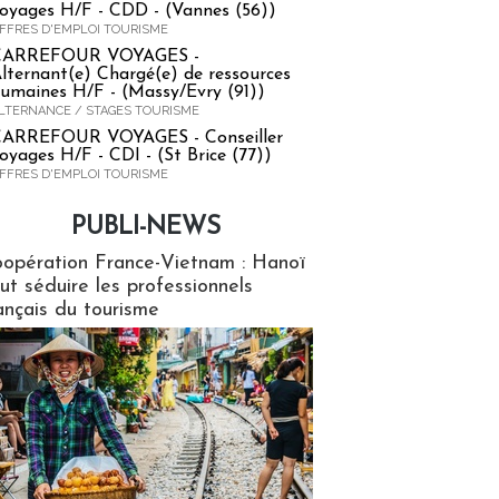
oyages H/F - CDD - (Vannes (56))
FFRES D'EMPLOI TOURISME
CARREFOUR VOYAGES -
lternant(e) Chargé(e) de ressources
umaines H/F - (Massy/Evry (91))
LTERNANCE / STAGES TOURISME
ARREFOUR VOYAGES - Conseiller
oyages H/F - CDI - (St Brice (77))
FFRES D'EMPLOI TOURISME
PUBLI-NEWS
ews
opération France-Vietnam : Hanoï
ut séduire les professionnels
ançais du tourisme