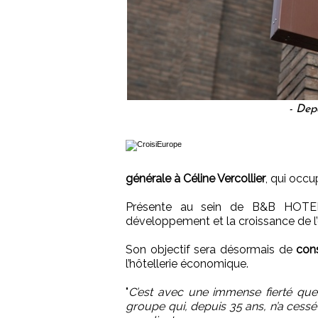
- De
générale à Céline Vercollier
, qui occu
Présente au sein de B&B HOT
développement et la croissance de l’
Son objectif sera désormais de
cons
l’hôtellerie économique.
"
C’est avec une immense fierté qu
groupe qui, depuis 35 ans, n’a cessé