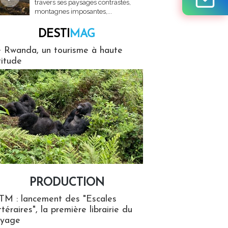
travers ses paysages contrastés,
montagnes imposantes,...
DESTI
MAG
MAG
 Rwanda, un tourisme à haute
titude
PRODUCTION
ion
TM : lancement des "Escales
ttéraires", la première librairie du
oyage