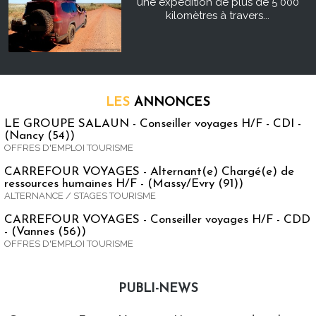
une expédition de plus de 5 000
kilomètres à travers...
LES
ANNONCES
LE GROUPE SALAUN - Conseiller voyages H/F - CDI -
(Nancy (54))
OFFRES D'EMPLOI TOURISME
CARREFOUR VOYAGES - Alternant(e) Chargé(e) de
ressources humaines H/F - (Massy/Evry (91))
ALTERNANCE / STAGES TOURISME
CARREFOUR VOYAGES - Conseiller voyages H/F - CDD
- (Vannes (56))
OFFRES D'EMPLOI TOURISME
PUBLI-NEWS
Publi-news