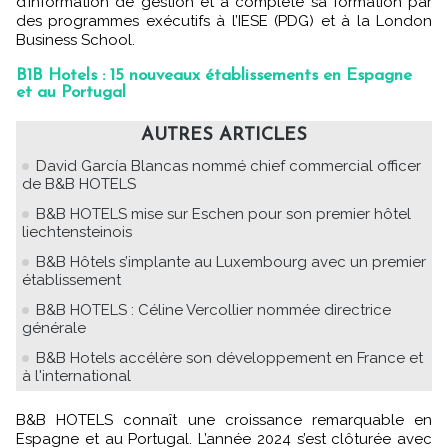
d’information de gestion et a complété sa formation par
des programmes exécutifs à l’IESE (PDG) et à la London
Business School.
B1B Hotels : 15 nouveaux établissements en Espagne
et au Portugal
AUTRES ARTICLES
David García Blancas nommé chief commercial officer
de B&B HOTELS
B&B HOTELS mise sur Eschen pour son premier hôtel
liechtensteinois
B&B Hôtels s’implante au Luxembourg avec un premier
établissement
B&B HOTELS : Céline Vercollier nommée directrice
générale
B&B Hotels accélère son développement en France et
à l'international
B&B HOTELS connaît une croissance remarquable en
Espagne et au Portugal. L’année 2024 s’est clôturée avec