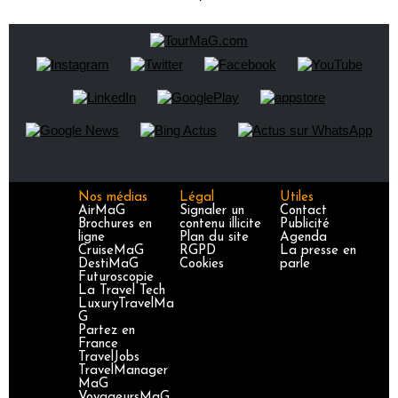
Nos médias
Légal
Utiles
AirMaG
Signaler un
Contact
Brochures en
contenu illicite
Publicité
ligne
Plan du site
Agenda
CruiseMaG
RGPD
La presse en
DestiMaG
Cookies
parle
Futuroscopie
La Travel Tech
LuxuryTravelMa
G
Partez en
France
TravelJobs
TravelManager
MaG
VoyageursMaG