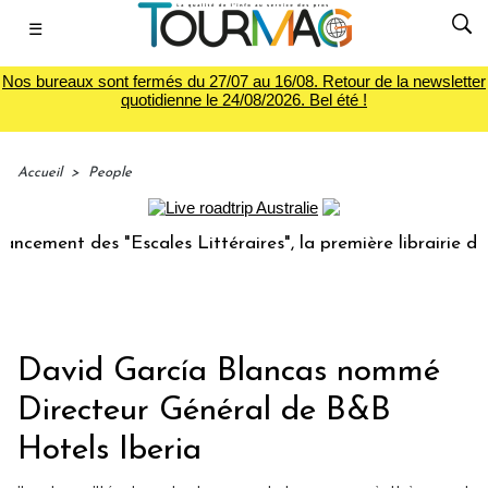
☰
Nos bureaux sont fermés du 27/07 au 16/08. Retour de la newsletter
quotidienne le 24/08/2026. Bel été !
Accueil
>
People
ment des "Escales Littéraires", la première librairie du voy
David García Blancas nommé
Directeur Général de B&B
Hotels Iberia