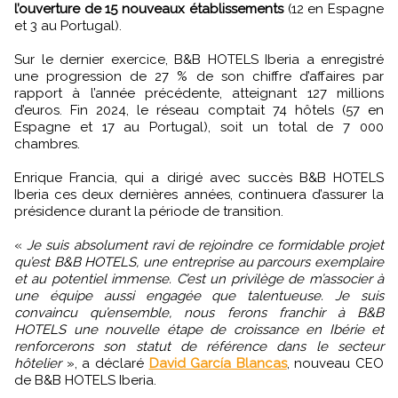
l’ouverture de 15 nouveaux établissements
(12 en Espagne
et 3 au Portugal).
Sur le dernier exercice, B&B HOTELS Iberia a enregistré
une progression de 27 % de son chiffre d’affaires par
rapport à l’année précédente, atteignant 127 millions
d’euros. Fin 2024, le réseau comptait 74 hôtels (57 en
Espagne et 17 au Portugal), soit un total de 7 000
chambres.
Enrique Francia, qui a dirigé avec succès B&B HOTELS
Iberia ces deux dernières années, continuera d’assurer la
présidence durant la période de transition.
«
Je suis absolument ravi de rejoindre ce formidable projet
qu’est B&B HOTELS, une entreprise au parcours exemplaire
et au potentiel immense. C’est un privilège de m’associer à
une équipe aussi engagée que talentueuse. Je suis
convaincu qu’ensemble, nous ferons franchir à B&B
HOTELS une nouvelle étape de croissance en Ibérie et
renforcerons son statut de référence dans le secteur
hôtelier
», a déclaré
David García Blancas
, nouveau CEO
de B&B HOTELS Iberia.