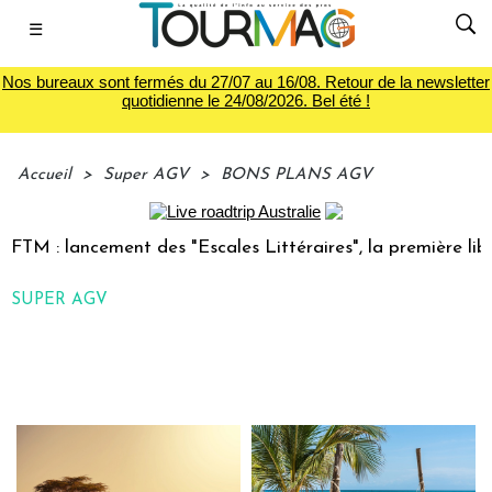
☰
Nos bureaux sont fermés du 27/07 au 16/08. Retour de la newsletter
quotidienne le 24/08/2026. Bel été !
Accueil
>
Super AGV
>
BONS PLANS AGV
TM : lancement des "Escales Littéraires", la première librai
SUPER AGV
BONS PLANS AGV