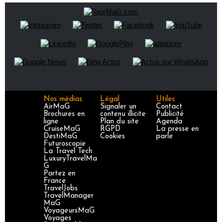
Nos médias
Légal
Utiles
AirMaG
Signaler un
Contact
Brochures en
contenu illicite
Publicité
ligne
Plan du site
Agenda
CruiseMaG
RGPD
La presse en
DestiMaG
Cookies
parle
Futuroscopie
La Travel Tech
LuxuryTravelMa
G
Partez en
France
TravelJobs
TravelManager
MaG
VoyageursMaG
Voyages