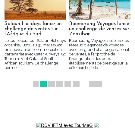
Salaün Holidays lance un
Boomerang Voyages lance
challenge de ventes sur
un challenge de ventes sur
l’Afrique du Sud
Zanzibar
Le tour-opérateur Salaün Holidays
Boomerang Voyages mobilise les
organise, jusqu'au 31 mars 2026,
réseaux d'agences de voyages
un nouveau défi commercial en
avec un grand challenge national
partenariat avec Qatar Airways, Go
de ventes, à l’approche de
Tourism, Visit Qatar et South
l’inauguration des deux
African Tourism. Ce challenge
établissements de prestige sur la
permet...
côte nord-est de...
1
2
3
4
5
»
...
1001