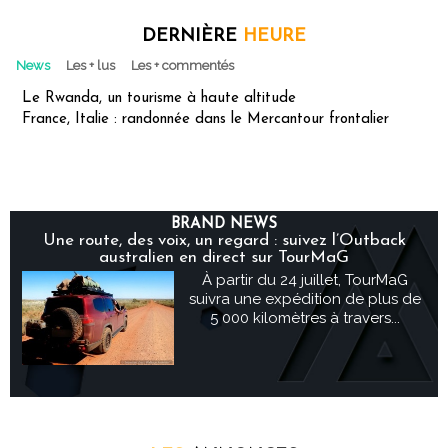
DERNIÈRE
HEURE
News
Les + lus
Les + commentés
Le Rwanda, un tourisme à haute altitude
France, Italie : randonnée dans le Mercantour frontalier
BRAND NEWS
Une route, des voix, un regard : suivez l’Outback
australien en direct sur TourMaG
À partir du 24 juillet, TourMaG
suivra une expédition de plus de
5 000 kilomètres à travers...