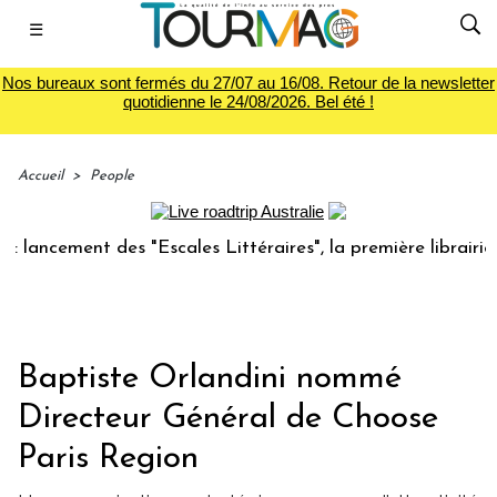
☰
Nos bureaux sont fermés du 27/07 au 16/08. Retour de la newsletter
quotidienne le 24/08/2026. Bel été !
Accueil
>
People
cement des "Escales Littéraires", la première librairie du v
Baptiste Orlandini nommé
Directeur Général de Choose
Paris Region