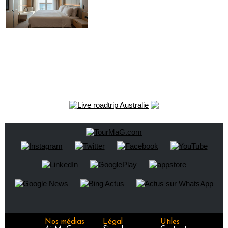
Nos médias
Légal
Utiles