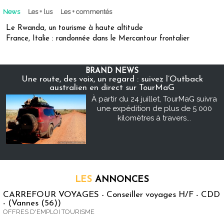
News
Les + lus
Les + commentés
Le Rwanda, un tourisme à haute altitude
France, Italie : randonnée dans le Mercantour frontalier
BRAND NEWS
Une route, des voix, un regard : suivez l’Outback
australien en direct sur TourMaG
À partir du 24 juillet, TourMaG suivra
une expédition de plus de 5 000
kilomètres à travers...
LES
ANNONCES
CARREFOUR VOYAGES - Conseiller voyages H/F - CDD
- (Vannes (56))
OFFRES D'EMPLOI TOURISME