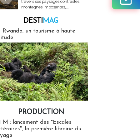
travers ses paysages contrastés,
montagnes imposantes,...
DESTI
MAG
MAG
 Rwanda, un tourisme à haute
titude
PRODUCTION
ion
TM : lancement des "Escales
ttéraires", la première librairie du
oyage