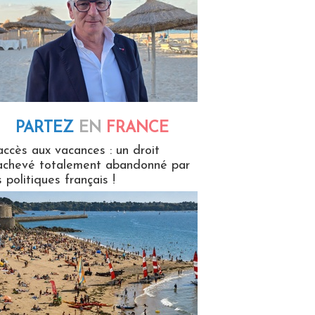
PARTEZ
EN
FRANCE
 en France
accès aux vacances : un droit
achevé totalement abandonné par
s politiques français !