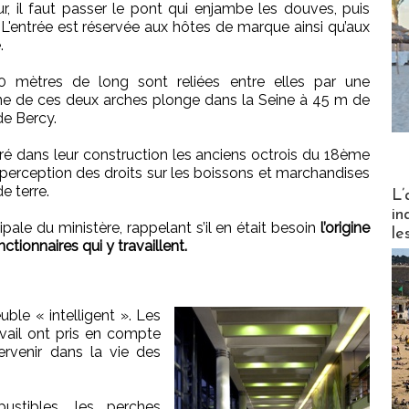
r, il faut passer le pont qui enjambe les douves, puis
 L'entrée est réservée aux hôtes de marque ainsi qu’aux
.
mètres de long sont reliées entre elles par une
’une de ces deux arches plonge dans la Seine à 45 m de
de Bercy.
égré dans leur construction les anciens octrois du 18ème
la perception des droits sur les boissons et marchandises
Partez
e terre.
L’
in
ipale du ministère, rappelant s’il en était besoin
l’origine
le
tionnaires qui y travaillent.
le « intelligent ». Les
ail ont pris en compte
tervenir dans la vie des
ustibles, les perches