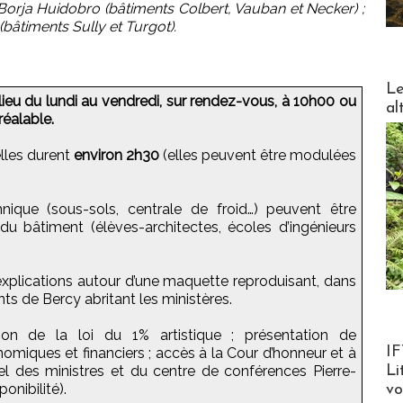
 Borja Huidobro (bâtiments Colbert, Vauban et Necker) ;
bâtiments Sully et Turgot).
DESTI
Le
t lieu du lundi au vendredi, sur rendez-vous, à 10h00 ou
al
réalable.
elles durent
environ 2h30
(elles peuvent être modulées
nique (sous-sols, centrale de froid…) peuvent être
du bâtiment (élèves-architectes, écoles d’ingénieurs
plications autour d’une maquette reproduisant, dans
ts de Bercy abritant les ministères.
ation de la loi du 1% artistique ; présentation de
Product
IF
miques et financiers ; accès à la Cour d’honneur et à
Li
ôtel des ministres et du centre de conférences Pierre-
onibilité).
v