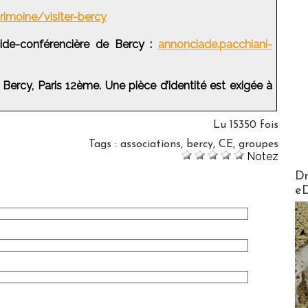
imoine/visiter-bercy
ide-conférencière de Bercy :
annonciade.pacchiani-
 Bercy, Paris 12ème. Une pièce d’identité est exigée à
Lu 15350 fois
Tags
:
associations
,
bercy
,
CE
,
groupes
Notez
AirMa
Dr
e