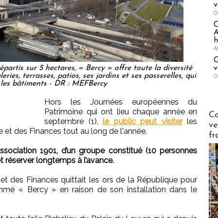
v
O
A
h
A
C
v
partis sur 5 hectares, « Bercy » offre toute la diversité
leries, terrasses, patios, ses jardins et ses passerelles, qui
O
s les bâtiments - DR : MEFBercy
Hors les Journées européennes du
Patrimoine qui ont lieu chaque année en
Publi-n
Co
septembre (1),
le public peut visiter
les
ve
 et des Finances tout au long de l'année.
fr
sociation 1901, d’un groupe constitué (10 personnes
réserver longtemps à l’avance.
et des Finances quittait les ors de la République pour
ommé « Bercy » en raison de son installation dans le