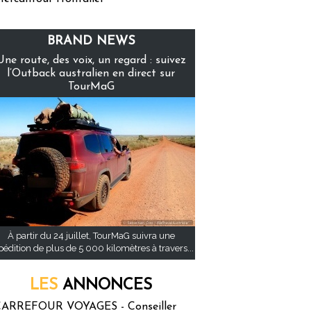
BRAND NEWS
Une route, des voix, un regard : suivez
l’Outback australien en direct sur
TourMaG
À partir du 24 juillet, TourMaG suivra une
pédition de plus de 5 000 kilomètres à travers...
LES
ANNONCES
ARREFOUR VOYAGES - Conseiller