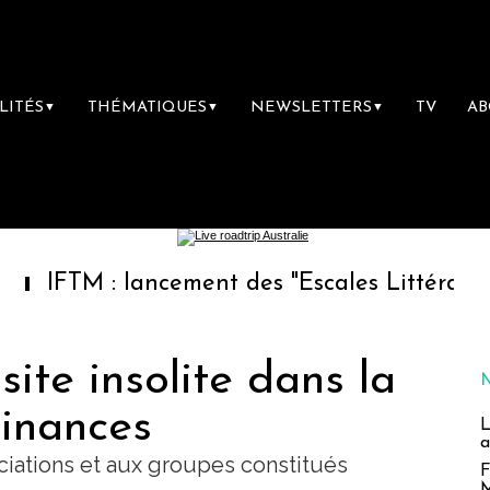
LITÉS
THÉMATIQUES
NEWSLETTERS
TV
A
▼
▼
▼
 : lancement des "Escales Littéraires", la pre
isite insolite dans la
Finances
L
a
ciations et aux groupes constitués
F
M