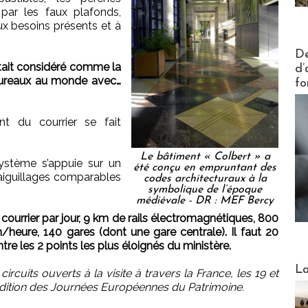
s par les faux plafonds,
ux besoins présents et à
Actus V
De
était considéré comme la
d’
bureaux au monde avec…
fo
nt du courrier se fait
Le bâtiment « Colbert » a
système s’appuie sur un
été conçu en empruntant des
’aiguillages comparables
codes architecturaux à la
symbolique de l’époque
médiévale - DR : MEF Bercy
courrier par jour, 9 km de rails électromagnétiques, 800
heure, 140 gares (dont une gare centrale). Il faut 20
tre les 2 points les plus éloignés du ministère.
Webinai
La
rcuits ouverts à la visite à travers la France, les 19 et
dition des Journées Européennes du Patrimoine.