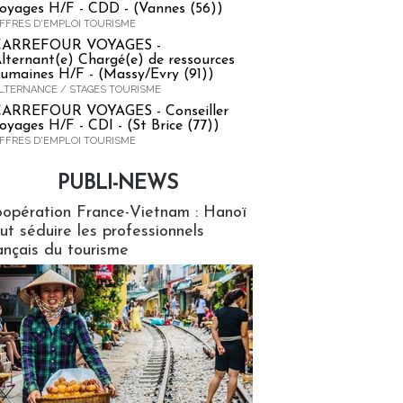
oyages H/F - CDD - (Vannes (56))
FFRES D'EMPLOI TOURISME
CARREFOUR VOYAGES -
lternant(e) Chargé(e) de ressources
umaines H/F - (Massy/Evry (91))
LTERNANCE / STAGES TOURISME
ARREFOUR VOYAGES - Conseiller
oyages H/F - CDI - (St Brice (77))
FFRES D'EMPLOI TOURISME
PUBLI-NEWS
ews
opération France-Vietnam : Hanoï
ut séduire les professionnels
ançais du tourisme