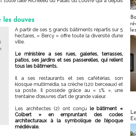
 toute l’aile Richelieu du Palais du Louvre qui a depuis
Bo
 les douves
ré
A partir de ses 5 grands bâtiments répartis sur 5
le
hectares, « Bercy » offre toute la diversité d’une
s
ville.
?
Le ministère a ses rues, galeries, terrasses,
patios, ses jardins et ses passerelles, qui relient
tous les bâtiments.
Il a ses restaurants et ses cafétérias, son
kiosque multimédia, sa crèche (120 berceaux) et
sa poste. Il possède grâce au « 1% », une
trentaine d’œuvres d’art de grande valeur.
Les architectes (2) ont conçu
le bâtiment «
Distribu
Le
Colbert » en empruntant des codes
Ed
architecturaux à la symbolique de l’époque
médiévale.