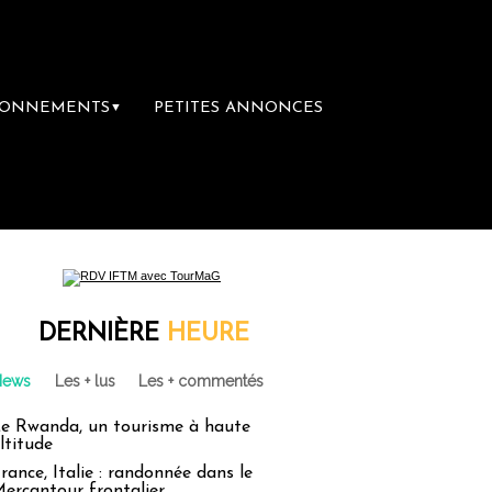
BONNEMENTS
PETITES ANNONCES
▼
mière librairie du voyage
Le groupe Saint
DERNIÈRE
HEURE
News
Les + lus
Les + commentés
e Rwanda, un tourisme à haute
ltitude
rance, Italie : randonnée dans le
ercantour frontalier