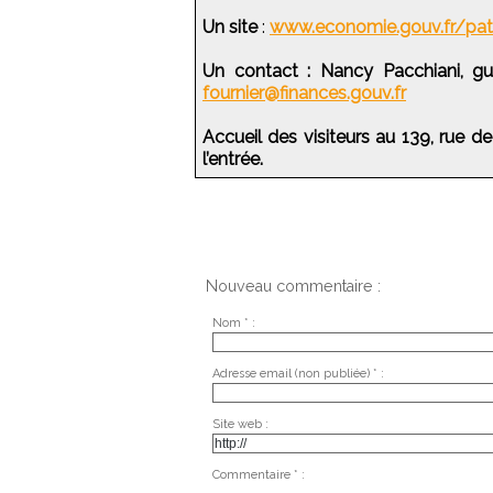
Un site
:
www.economie.gouv.fr/patr
Un contact : Nancy Pacchiani, gu
fournier@finances.gouv.fr
Accueil des visiteurs au 139, rue de
l’entrée.
Nouveau commentaire :
Nom * :
Adresse email (non publiée) * :
Site web :
Commentaire * :