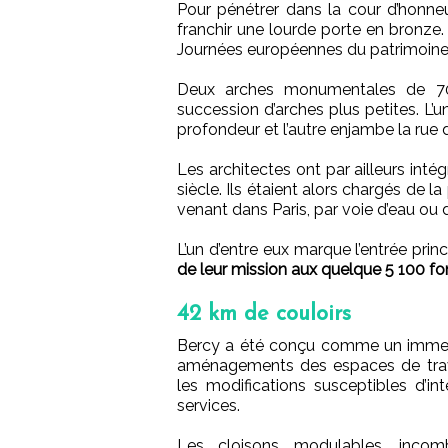
Pour pénétrer dans la cour d’honneu
franchir une lourde porte en bronze.
Journées européennes du patrimoine
Deux arches monumentales de 70 
succession d’arches plus petites. L
profondeur et l’autre enjambe la rue 
Les architectes ont par ailleurs int
siècle. Ils étaient alors chargés de 
venant dans Paris, par voie d’eau ou d
L’un d’entre eux marque l’entrée princ
de leur mission aux quelque 5 100 fonc
42 km de couloirs
Bercy a été conçu comme un immeub
aménagements des espaces de trav
les modifications susceptibles d’in
services.
Les cloisons modulables, incomb