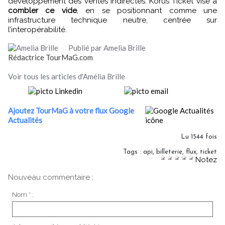
développement des ventes indirectes. Korus Ticket vise à
combler ce vide
, en se positionnant comme une
infrastructure technique neutre, centrée sur
l’interopérabilité.
Publié par Amelia Brille
Rédactrice TourMaG.com
Voir tous les articles d'Amélia Brille
Ajoutez TourMaG à votre flux Google
Actualités
Lu 1544 fois
Tags
:
api
,
billeterie
,
flux
,
ticket
Notez
Nouveau commentaire :
Nom * :