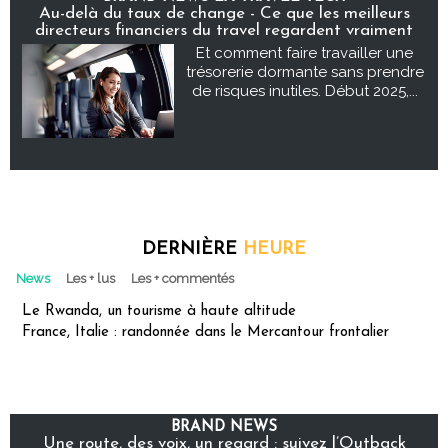
Au-delà du taux de change - Ce que les meilleurs
directeurs financiers du travel regardent vraiment
Et comment faire travailler une
trésorerie dormante sans prendre
de risques inutiles. Début 2025,...
DERNIÈRE
HEURE
News
Les + lus
Les + commentés
Le Rwanda, un tourisme à haute altitude
France, Italie : randonnée dans le Mercantour frontalier
BRAND NEWS
Une route, des voix, un regard : suivez l’Outback