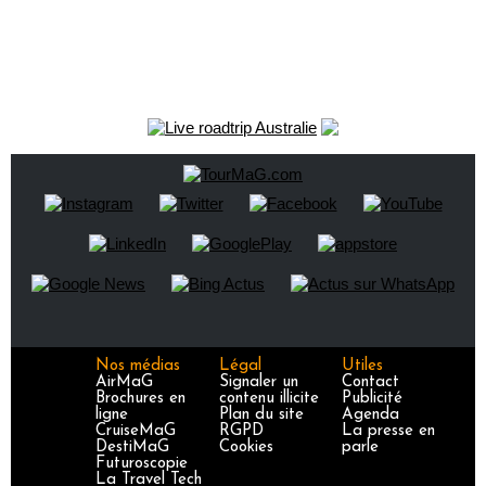
Nos médias
Légal
Utiles
AirMaG
Signaler un
Contact
Brochures en
contenu illicite
Publicité
ligne
Plan du site
Agenda
CruiseMaG
RGPD
La presse en
DestiMaG
Cookies
parle
Futuroscopie
La Travel Tech