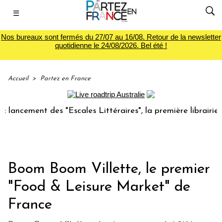
☰
Nos bureaux sont fermés du 27/07 au 16/08. Retour de la newsletter
quotidienne le 24/08/2026. Bel été !
Accueil
>
Partez en France
ment des "Escales Littéraires", la première librairie du voy
Boom Boom Villette, le premier
"Food & Leisure Market" de
France