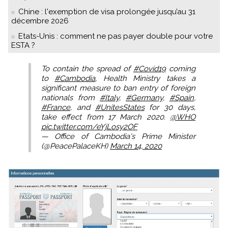
Chine : l'exemption de visa prolongée jusqu’au 31
décembre 2026
Etats-Unis : comment ne pas payer double pour votre
ESTA ?
To contain the spread of
#Covid19
coming
to
#Cambodia
, Health Ministry takes a
significant measure to ban entry of foreign
nationals from
#Italy
,
#Germany
,
#Spain
,
#France
, and
#UnitesStates
for 30 days,
take effect from 17 March 2020.
@WHO
pic.twitter.com/eYjLosy2OF
— Office of Cambodia's Prime Minister
(@PeacePalaceKH)
March 14, 2020