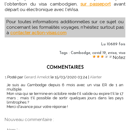
l'obtention du visa cambodgien,
sur passeport
avant
départ ou électronique avec l'eVisa.
Pour toutes informations additionnelles sur ce sujet ou
concernant les formalités voyages, n'hésitez surtout pas
à
contacter action-visas.com
Lu 10689 fois
Tags
:
Cambodge
,
covid 19
,
evisa
,
visa
Notez
COMMENTAIRES
1.
Posté par
Gerard Amelot
le 15/03/2020 03:24
|
Alerter
Je suis au Cambodge depuis 6 mois avec un visa ER de 1 an
multiple.
Mon visa qui se termine en octobre reste t'il valide ou expire t'il le 17
mars ; mais t'il possible de sortir quelques jours dans les pays
limitrophes ?
Merci d'avance pour votre réponse !
Nouveau commentaire :
Nom * :