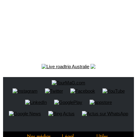
Nos médias
Légal
Utiles