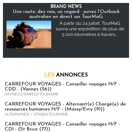
BRAND NEWS
Une route, des voix, un regard : suivez l’Outback
australien en direct sur TourMaG
À partir du 24 juillet, TourMaG
suivra une expédition de plus de
5 000 kilomètres à travers...
LES
ANNONCES
CARREFOUR VOYAGES - Conseiller voyages H/F -
CDD - (Vannes (56))
OFFRES D'EMPLOI TOURISME
CARREFOUR VOYAGES - Alternant(e) Chargé(e) de
ressources humaines H/F - (Massy/Evry (91))
ALTERNANCE / STAGES TOURISME
CARREFOUR VOYAGES - Conseiller voyages H/F -
CDI - (St Brice (77))