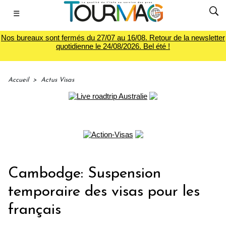
☰
Nos bureaux sont fermés du 27/07 au 16/08. Retour de la newsletter
quotidienne le 24/08/2026. Bel été !
Accueil
>
Actus Visas
Cambodge: Suspension
temporaire des visas pour les
français