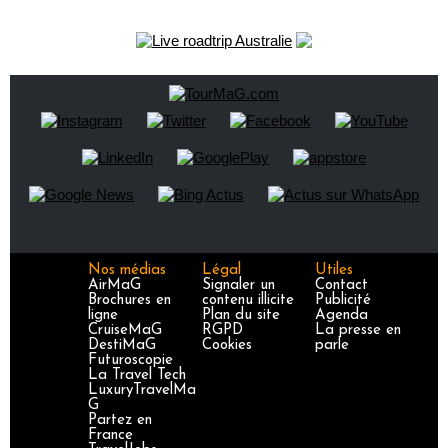
Nos médias
Légal
Utiles
AirMaG
Signaler un
Contact
Brochures en
contenu illicite
Publicité
ligne
Plan du site
Agenda
CruiseMaG
RGPD
La presse en
DestiMaG
Cookies
parle
Futuroscopie
La Travel Tech
LuxuryTravelMa
G
Partez en
France