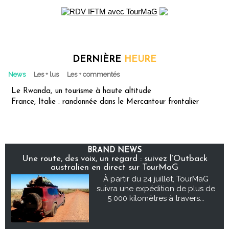
DERNIÈRE
HEURE
News
Les + lus
Les + commentés
Le Rwanda, un tourisme à haute altitude
France, Italie : randonnée dans le Mercantour frontalier
BRAND NEWS
Une route, des voix, un regard : suivez l’Outback
australien en direct sur TourMaG
À partir du 24 juillet, TourMaG
suivra une expédition de plus de
5 000 kilomètres à travers...