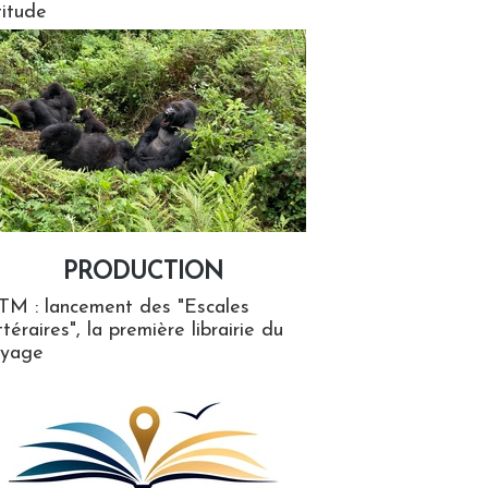
titude
PRODUCTION
ion
TM : lancement des "Escales
ttéraires", la première librairie du
oyage