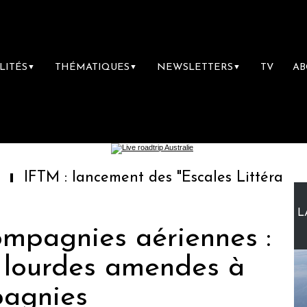
LITÉS
THÉMATIQUES
NEWSLETTERS
TV
A
▼
▼
▼
: lancement des "Escales Littéraires", la prem
L
ompagnies aériennes :
e lourdes amendes à
pagnies