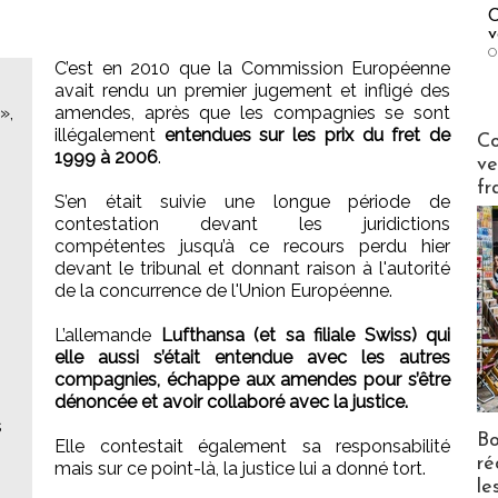
C
v
O
C’est en 2010 que la Commission Européenne
avait rendu un premier jugement et infligé des
»,
amendes, après que les compagnies se sont
Publi-n
illégalement
entendues sur les prix du fret de
Co
1999 à 2006
.
ve
fr
S’en était suivie une longue période de
contestation devant les juridictions
compétentes jusqu’à ce recours perdu hier
devant le tribunal et donnant raison à l'autorité
de la concurrence de l'Union Européenne.
L’allemande
Lufthansa (et sa filiale Swiss) qui
elle aussi s’était entendue avec les autres
compagnies, échappe aux amendes pour s’être
dénoncée et avoir collaboré avec la justice.
s
Bo
Elle contestait également sa responsabilité
ré
mais sur ce point-là, la justice lui a donné tort.
le