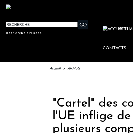
ACTUA
Recherche avancée
CONTACTS
Accueil
>
AirMaG
IFTM 
"Cartel" des c
l'UE inflige d
plusieurs com