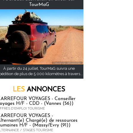
TourMaG
À partir du 24 juillet, TourMaG suivra une
pédition de plus de 5 000 kilomètres à travers...
LES
ANNONCES
ARREFOUR VOYAGES - Conseiller
oyages H/F - CDD - (Vannes (56))
FFRES D'EMPLOI TOURISME
CARREFOUR VOYAGES -
lternant(e) Chargé(e) de ressources
umaines H/F - (Massy/Evry (91))
LTERNANCE / STAGES TOURISME