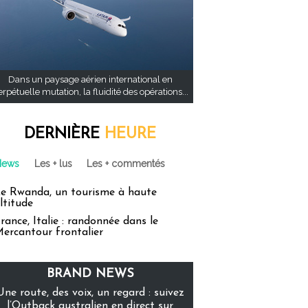
Dans un paysage aérien international en
rpétuelle mutation, la fluidité des opérations...
DERNIÈRE
HEURE
News
Les + lus
Les + commentés
e Rwanda, un tourisme à haute
ltitude
rance, Italie : randonnée dans le
ercantour frontalier
BRAND NEWS
Une route, des voix, un regard : suivez
l’Outback australien en direct sur