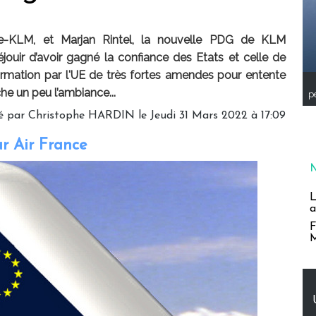
ce-KLM, et Marjan Rintel, la nouvelle PDG de KLM
ouir d’avoir gagné la confiance des Etats et celle de
nfirmation par l'UE de très fortes amendes pour entente
he un peu l’ambiance...
pe
é par
Christophe HARDIN
le Jeudi 31 Mars 2022 à 17:09
r Air France
L
a
F
M