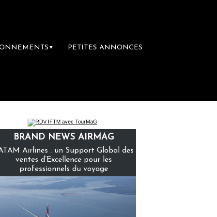
BONNEMENTS
PETITES ANNONCES
▼
ière librairie du voyage
Le groupe Sainte
BRAND NEWS AIRMAG
ATAM Airlines : un Support Global des
ventes d’Excellence pour les
professionnels du voyage