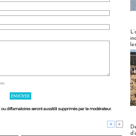
Partez
L’
in
le
res
x ou diffamatoires seront aussitôt supprimés par le modérateur.
<
>
Actus V
De
d’