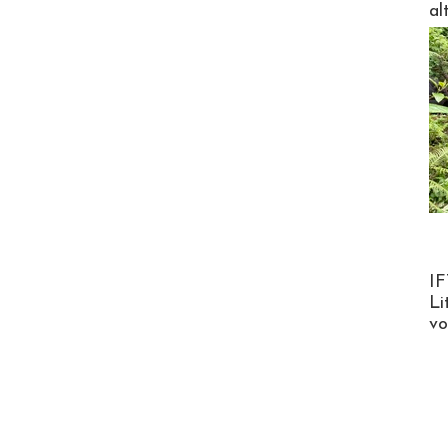
al
Product
IF
Li
v