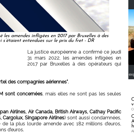
é les amendes infligées en 2017 par Bruxelles à des
s’étaient entendues sur le prix du fret - DR
La justice européenne a confirmé ce jeudi
31 mars 2022, les amendes infligées en
2017 par Bruxelles à des opérateurs qui
ex
rtel des compagnies aériennes"
.
LM sont concernées
, mais elles ne sont pas les seules
C
v
O
pan Airlines, Air Canada, British Airways, Cathay Pacific
, Cargolux, Singapore Airlines
) sont aussi condamnées,
A
de la plus lourde amende avec 182 millions d’euros,
h
ons d’euros.
A