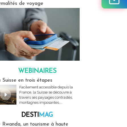
rmalités de voyage
WEBINAIRES
res
 Suisse en trois étapes
Facilement accessible depuis la
France, la Suisse se découvre à
travers ses paysages contrastés,
montagnes imposantes,...
DESTI
MAG
MAG
 Rwanda, un tourisme à haute