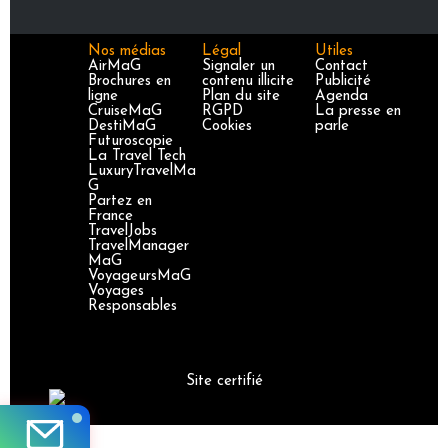
Nos médias
Légal
Utiles
AirMaG
Signaler un
Contact
Brochures en
contenu illicite
Publicité
ligne
Plan du site
Agenda
CruiseMaG
RGPD
La presse en
DestiMaG
Cookies
parle
Futuroscopie
La Travel Tech
LuxuryTravelMa
G
Partez en
France
TravelJobs
TravelManager
MaG
VoyageursMaG
Voyages
Responsables
Site certifié