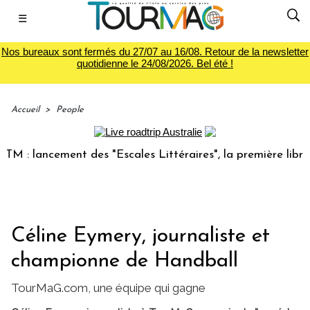
☰
Nos bureaux sont fermés du 27/07 au 16/08. Retour de la newsletter
quotidienne le 24/08/2026. Bel été !
Accueil
>
People
: lancement des "Escales Littéraires", la première librairie
Céline Eymery, journaliste et
championne de Handball
TourMaG.com, une équipe qui gagne