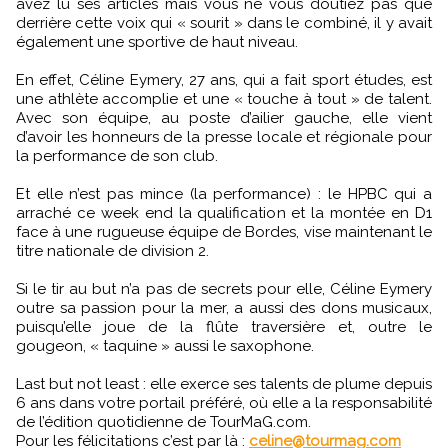
avez lu ses articles mais vous ne vous doutiez pas que
derrière cette voix qui « sourit » dans le combiné, il y avait
également une sportive de haut niveau.
En effet, Céline Eymery, 27 ans, qui a fait sport études, est
une athlète accomplie et une « touche à tout » de talent.
Avec son équipe, au poste d’ailier gauche, elle vient
d’avoir les honneurs de la presse locale et régionale pour
la performance de son club.
Et elle n’est pas mince (la performance) : le HPBC qui a
arraché ce week end la qualification et la montée en D1
face à une rugueuse équipe de Bordes, vise maintenant le
titre nationale de division 2.
Si le tir au but n’a pas de secrets pour elle, Céline Eymery
outre sa passion pour la mer, a aussi des dons musicaux,
puisqu’elle joue de la flûte traversière et, outre le
gougeon, « taquine » aussi le saxophone.
Last but not least : elle exerce ses talents de plume depuis
6 ans dans votre portail préféré, où elle a la responsabilité
de l’édition quotidienne de TourMaG.com.
Pour les félicitations c’est par là :
celine@tourmag.com