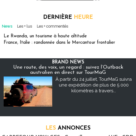
DERNIÈRE
HEURE
News
Les + lus
Les + commentés
Le Rwanda, un tourisme à haute altitude
France, Italie : randonnée dans le Mercantour frontalier
BRAND NEWS
Une route, des voix, un regard : suivez l’Outback
australien en direct sur TourMaG
À partir du 24 juillet, TourMaG suivra
une expédition de plus de 5 000
kilomètres à travers...
LES
ANNONCES