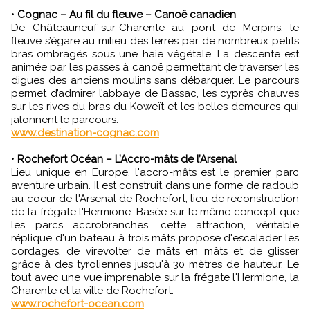
•
Cognac – Au fil du fleuve – Canoë canadien
De Châteauneuf-sur-Charente au pont de Merpins, le
fleuve s’égare au milieu des terres par de nombreux petits
bras ombragés sous une haie végétale. La descente est
animée par les passes à canoë permettant de traverser les
digues des anciens moulins sans débarquer. Le parcours
permet d’admirer l’abbaye de Bassac, les cyprès chauves
sur les rives du bras du Koweït et les belles demeures qui
jalonnent le parcours.
www.destination-cognac.com
•
Rochefort Océan – L’Accro-mâts de l’Arsenal
Lieu unique en Europe, l'accro-mâts est le premier parc
aventure urbain. Il est construit dans une forme de radoub
au coeur de l'Arsenal de Rochefort, lieu de reconstruction
de la frégate l'Hermione. Basée sur le même concept que
les parcs accrobranches, cette attraction, véritable
réplique d'un bateau à trois mâts propose d'escalader les
cordages, de virevolter de mâts en mâts et de glisser
grâce à des tyroliennes jusqu'à 30 mètres de hauteur. Le
tout avec une vue imprenable sur la frégate l'Hermione, la
Charente et la ville de Rochefort.
www.rochefort-ocean.com