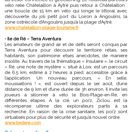
vélo relie Châtelaillon à Aytré puis retour à Châtelaillon :
une boucle de 15 km en vélo qui longe le littoral avec
découverte du joli petit port du Loiron à Angoulins, la
zone ostréicole d’Angoulins jusqu’à la plage d’Aytré.
www.chatelaillon-plage-tourisme.fr
•
Ile de Ré – Terra Aventura
Les amateurs de grand air et de défis seront conquis par
Terra Aventura pour découvrir le territoire rétais, ses
habitants, son patrimoine etses anecdotes, de manière
insolite. Au travers de la thématique « Insulaire », le circuit
« Ré, une note de mystère », situé à Loix, est un parcours
de 6,5 km, estimé à 2 heures à pied, accessible grâce à
l’application. Un nouveau parcours, « En selle,
moussaillons ! », est ouvert depuis le 1er août, d’une
distance de 9 km et d’une durée de 3h environ. Il invite les
joueurs à sillonner à vélo le Bois-Plage-en-Ré, en
différentes étapes. A la clé, un poi’z, Ziclou, est la
récompense ultime des explorateurs partis à sa
recherche. En raison de la crise sanitaire, les poi’z sont
virtualisés pour plus de sécurité et jusqu’à nouvel ordre.
www.iledere.com