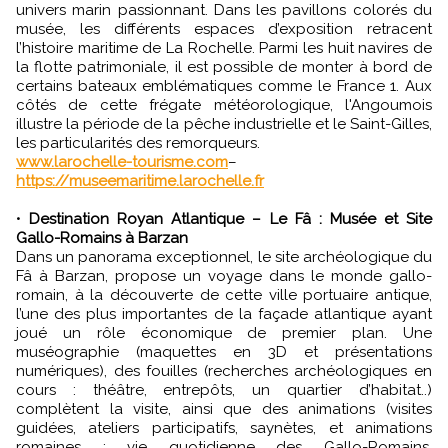
univers marin passionnant. Dans les pavillons colorés du
musée, les différents espaces d’exposition retracent
l’histoire maritime de La Rochelle. Parmi les huit navires de
la flotte patrimoniale, il est possible de monter à bord de
certains bateaux emblématiques comme le France 1. Aux
côtés de cette frégate météorologique, l'Angoumois
illustre la période de la pêche industrielle et le Saint-Gilles,
les particularités des remorqueurs.
www.larochelle-tourisme.com
–
https://museemaritime.larochelle.fr
•
Destination Royan Atlantique – Le Fâ : Musée et Site
Gallo-Romains à Barzan
Dans un panorama exceptionnel, le site archéologique du
Fâ à Barzan, propose un voyage dans le monde gallo-
romain, à la découverte de cette ville portuaire antique,
l’une des plus importantes de la façade atlantique ayant
joué un rôle économique de premier plan. Une
muséographie (maquettes en 3D et présentations
numériques), des fouilles (recherches archéologiques en
cours : théâtre, entrepôts, un quartier d’habitat..)
complètent la visite, ainsi que des animations (visites
guidées, ateliers participatifs, saynètes, et animations
romaines : vie quotidienne des Gallo-Romains,