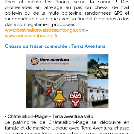
ânes et même les ânons, selon la saison ! Des
promenades en attelage au pas du cheval de trait
poitevin ou de la mule poitevine, randonnées GPS et
randonnées pique-nique avec un âne bâté, balades à dos
d’âne sont également proposées.
www.destinationvalsdesaintonge.com
–
www.asineriedubaudet.fr
Chasse au trésor connectée : Terra Aventura
•
Châtelaillon-Plage – Terra aventura vélo
Le patrimoine de Châtelaillon-Plage se découvre en
famille et de manière ludique avec Terra Aventura, chasse
au trésor connectée et géocaching. Le nouveau parcours