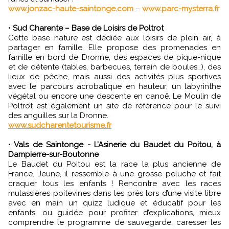
www.jonzac-haute-saintonge.com
–
www.parc-mysterra.fr
•
Sud Charente – Base de Loisirs de Poltrot
Cette base nature est dédiée aux loisirs de plein air, à
partager en famille. Elle propose des promenades en
famille en bord de Dronne, des espaces de pique-nique
et de détente (tables, barbecues, terrain de boules…), des
lieux de pêche, mais aussi des activités plus sportives
avec le parcours acrobatique en hauteur, un labyrinthe
végétal ou encore une descente en canoë. Le Moulin de
Poltrot est également un site de référence pour le suivi
des anguilles sur la Dronne.
www.sudcharentetourisme.fr
•
Vals de Saintonge - L’Asinerie du Baudet du Poitou, à
Dampierre-sur-Boutonne
Le Baudet du Poitou est la race la plus ancienne de
France. Jeune, il ressemble à une grosse peluche et fait
craquer tous les enfants ! Rencontre avec les races
mulassières poitevines dans les prés lors d’une visite libre
avec en main un quizz ludique et éducatif pour les
enfants, ou guidée pour profiter d’explications, mieux
comprendre le programme de sauvegarde, caresser les