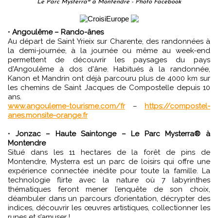
Le Parc Mysterra® à Montendre - Photo Facebook
•
Angoulême – Rando-ânes
Au départ de Saint Yrieix sur Charente, des randonnées à
la demi-journée, à la journée ou même au week-end
permettent de découvrir les paysages du pays
d'Angoulême à dos d'âne. Habitués à la randonnée,
Kanon et Mandrin ont déjà parcouru plus de 4000 km sur
les chemins de Saint Jacques de Compostelle depuis 10
ans.
www.angouleme-tourisme.com/fr
–
https://compostel-
anes.monsite-orange.fr
•
Jonzac – Haute Saintonge – Le Parc Mysterra® à
Montendre
Situé dans les 11 hectares de la forêt de pins de
Montendre, Mysterra est un parc de loisirs qui offre une
expérience connectée inédite pour toute la famille. La
technologie flirte avec la nature où 7 labyrinthes
thématiques feront mener l’enquête de son choix,
déambuler dans un parcours d’orientation, décrypter des
indices, découvrir les œuvres artistiques, collectionner les
runes et s’amuser !