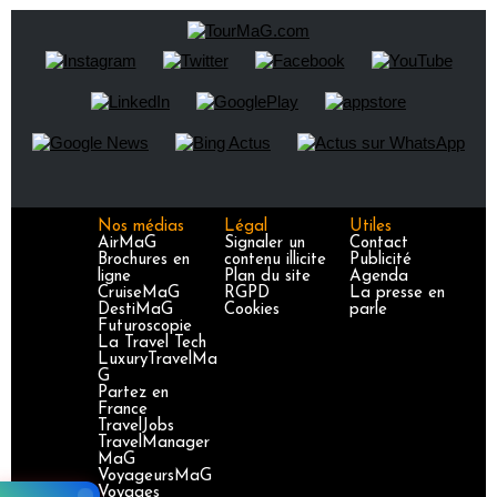
Nos médias
Légal
Utiles
AirMaG
Signaler un
Contact
Brochures en
contenu illicite
Publicité
ligne
Plan du site
Agenda
CruiseMaG
RGPD
La presse en
DestiMaG
Cookies
parle
Futuroscopie
La Travel Tech
LuxuryTravelMa
G
Partez en
France
TravelJobs
TravelManager
MaG
VoyageursMaG
Voyages