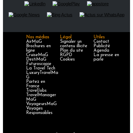
Nos médias
Légal
Utiles
AirMaG
Signaler un
Contact
Brochures en
contenu illicite
Publicité
ligne
Plan du site
Agenda
CruiseMaG
RGPD
La presse en
DestiMaG
Cookies
parle
Futuroscopie
La Travel Tech
LuxuryTravelMa
G
Partez en
France
TravelJobs
TravelManager
MaG
VoyageursMaG
Voyages
Responsables