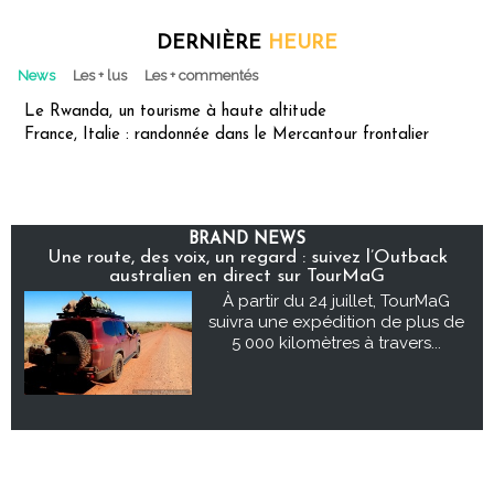
DERNIÈRE
HEURE
News
Les + lus
Les + commentés
Le Rwanda, un tourisme à haute altitude
France, Italie : randonnée dans le Mercantour frontalier
BRAND NEWS
Une route, des voix, un regard : suivez l’Outback
australien en direct sur TourMaG
À partir du 24 juillet, TourMaG
suivra une expédition de plus de
5 000 kilomètres à travers...