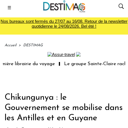
☰
Nos bureaux sont fermés du 27/07 au 16/08. Retour de la newsletter
quotidienne le 24/08/2026. Bel été !
Accueil
>
DESTIMAG
ère librairie du voyage
Le groupe Sainte-Claire rachèt
Chikungunya : le
Gouvernement se mobilise dans
les Antilles et en Guyane