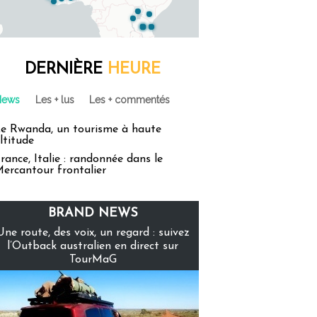
DERNIÈRE
HEURE
News
Les + lus
Les + commentés
e Rwanda, un tourisme à haute
ltitude
rance, Italie : randonnée dans le
ercantour frontalier
BRAND NEWS
Une route, des voix, un regard : suivez
l’Outback australien en direct sur
TourMaG