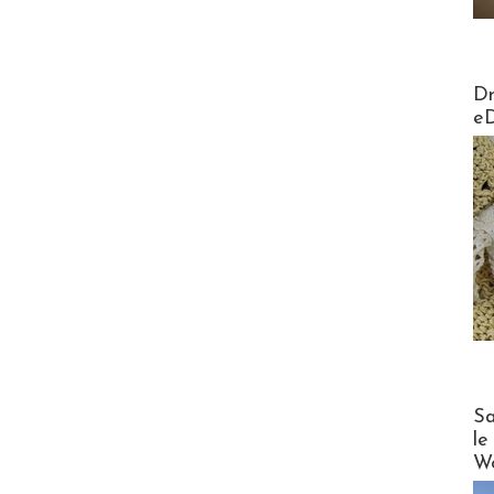
AirMa
Dr
e
Cruise
Sa
le
Wo