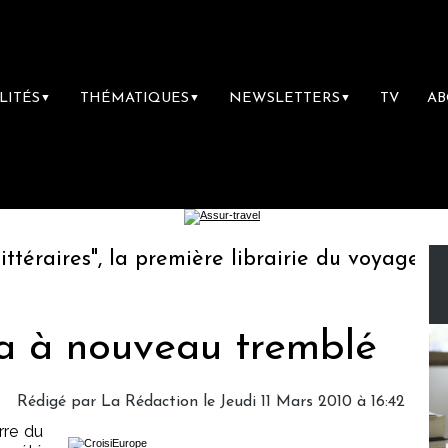
LITÉS
THÉMATIQUES
NEWSLETTERS
TV
A
▼
▼
▼
aires", la première librairie du voyage
Le
e a à nouveau tremblé
Rédigé par
La Rédaction
le Jeudi 11 Mars 2010 à 16:42
rre du