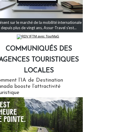
ésent sur le marché de la mobilité internationale
depuis plus de vingt ans, Assur-Travel s'est...
COMMUNIQUÉS DES
AGENCES TOURISTIQUES
LOCALES
qués des agences touristiques locales
mment l’IA de Destination
nada booste l’attractivité
uristique