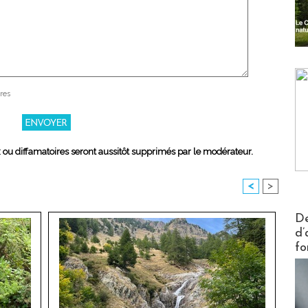
res
x ou diffamatoires seront aussitôt supprimés par le modérateur.
<
>
Actus V
De
d’
fo