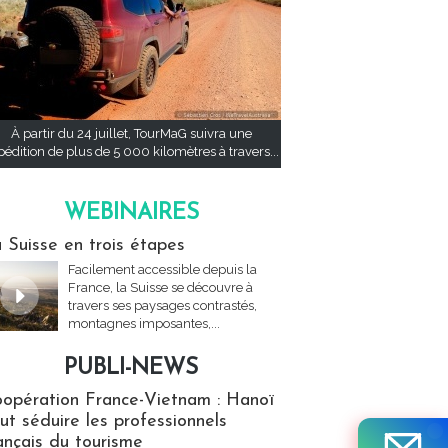
À partir du 24 juillet, TourMaG suivra une
pédition de plus de 5 000 kilomètres à travers...
WEBINAIRES
res
 Suisse en trois étapes
Facilement accessible depuis la
France, la Suisse se découvre à
travers ses paysages contrastés,
montagnes imposantes,...
PUBLI-NEWS
ews
opération France-Vietnam : Hanoï
ut séduire les professionnels
ançais du tourisme