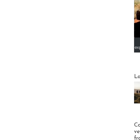
ex
Webinai
La
Publi-n
Co
ve
fr