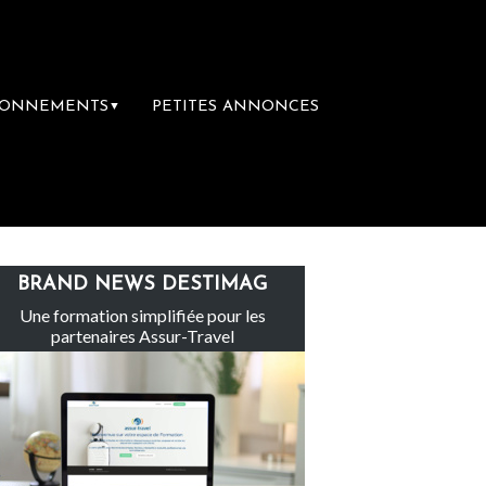
BONNEMENTS
PETITES ANNONCES
▼
 groupe Sainte-Claire rachète Eden Tour
L
BRAND NEWS DESTIMAG
Une formation simplifiée pour les
partenaires Assur-Travel