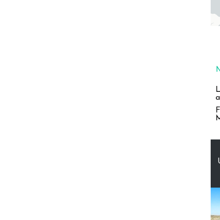
L
a
F
M