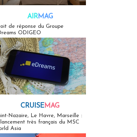
AIR
MAG
G
oit de réponse du Groupe
Dreams ODIGEO
CRUISE
MAG
MaG
int-Nazaire, Le Havre, Marseille :
 lancement très français du MSC
rld Asia