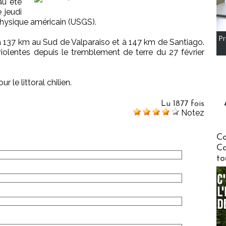
au été
 jeudi
ophysique américain (USGS).
Pr
t à 137 km au Sud de Valparaiso et à 147 km de Santiago.
violentes depuis le tremblement de terre du 27 février
 le littoral chilien.
Lu 1877 fois
Notez
Communi
Co
Ca
to