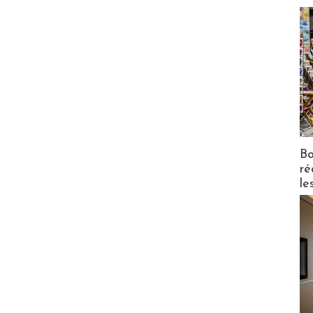
Bo
ré
le